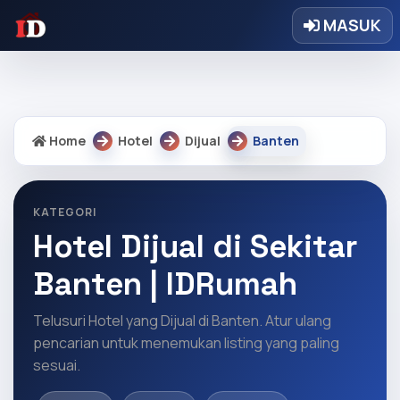
Warning: Undefined array key "regency" in
MASUK
/home/idrumah/public_html/core/core.php on line 9328
Home
Hotel
Dijual
Banten
KATEGORI
Hotel Dijual di Sekitar
Banten | IDRumah
Telusuri Hotel yang Dijual di Banten. Atur ulang
pencarian untuk menemukan listing yang paling
sesuai.