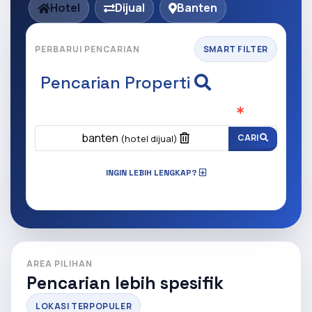
Hotel
Dijual
Banten
PERBARUI PENCARIAN
SMART FILTER
Pencarian Properti
Apa yang ingin anda cari?
(Wajib Isi
)
banten
CARI
(hotel dijual)
INGIN LEBIH LENGKAP?
AREA PILIHAN
Pencarian lebih spesifik
LOKASI TERPOPULER