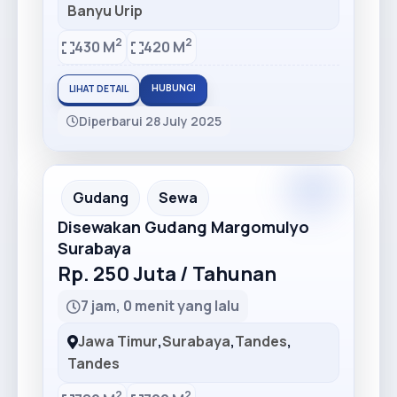
Banyu Urip
2
2
430 M
420 M
HUBUNGI
LIHAT DETAIL
Diperbarui 28 July 2025
Premium
Recommended
Gudang
Sewa
Disewakan Gudang Margomulyo
Surabaya
Rp. 250 Juta / Tahunan
7 jam, 0 menit yang lalu
Jawa Timur
,
Surabaya
,
Tandes
,
Tandes
2
2