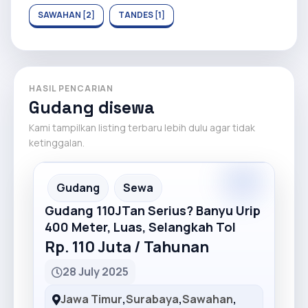
SAWAHAN [2]
TANDES [1]
HASIL PENCARIAN
Gudang disewa
Kami tampilkan listing terbaru lebih dulu agar tidak
ketinggalan.
Premium
Recommended
Gudang
Sewa
Gudang 110JTan Serius? Banyu Urip
400 Meter, Luas, Selangkah Tol
Rp. 110 Juta / Tahunan
28 July 2025
Jawa Timur
,
Surabaya
,
Sawahan
,