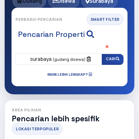
Gudang
Disewa
Surabaya
PERBARUI PENCARIAN
SMART FILTER
Pencarian Properti
Apa yang ingin anda cari?
(Wajib Isi
)
surabaya
CARI
(gudang disewa)
INGIN LEBIH LENGKAP?
AREA PILIHAN
Pencarian lebih spesifik
LOKASI TERPOPULER