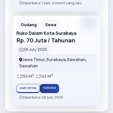
Diperbarui 7 jam, 0 menit yang lalu
Premium
Recommended
Gudang
Sewa
Ruko Dalam Kota Surabaya
Rp. 70 Juta / Tahunan
28 July 2025
Jawa Timur
,
Surabaya
,
Sawahan
,
Sawahan
2
2
150 M
145 M
HUBUNGI
LIHAT DETAIL
Diperbarui 28 July 2025