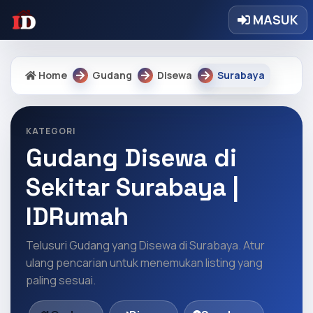
MASUK
Home
Gudang
Disewa
Surabaya
KATEGORI
Gudang Disewa di
Sekitar Surabaya |
IDRumah
Telusuri Gudang yang Disewa di Surabaya. Atur
ulang pencarian untuk menemukan listing yang
paling sesuai.