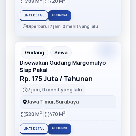
789 M
720 M
HUBUNGI
LIHAT DETAIL
Diperbarui 7 jam, 0 menit yang lalu
Premium
Recommended
Gudang
Sewa
Disewakan Gudang Margomulyo
Siap Pakai
Rp. 175 Juta / Tahunan
7 jam, 0 menit yang lalu
Jawa Timur
,
Surabaya
2
2
520 M
470 M
HUBUNGI
LIHAT DETAIL