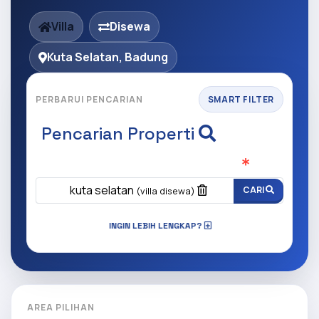
Villa
Disewa
Kuta Selatan, Badung
PERBARUI PENCARIAN
SMART FILTER
Pencarian Properti
Apa yang ingin anda cari?
(Wajib Isi
)
kuta selatan
CARI
(villa disewa)
INGIN LEBIH LENGKAP?
AREA PILIHAN