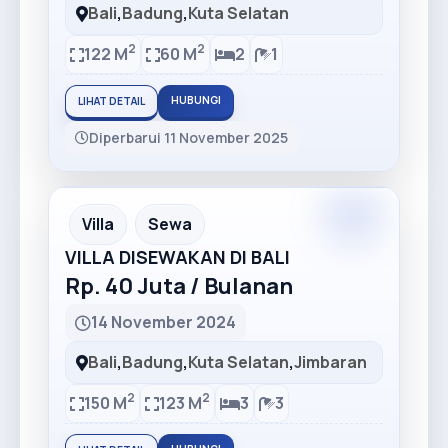
Bali
,
Badung
,
Kuta Selatan
2
2
122 M
60 M
2
1
HUBUNGI
LIHAT DETAIL
Diperbarui 11 November 2025
Premium
Recommended
Villa
Sewa
VILLA DISEWAKAN DI BALI
Rp. 40 Juta / Bulanan
14 November 2024
Bali
,
Badung
,
Kuta Selatan
,
Jimbaran
2
2
150 M
123 M
3
3