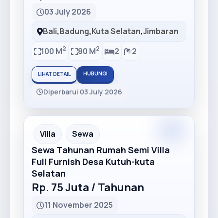
03 July 2026
Bali
,
Badung
,
Kuta Selatan
,
Jimbaran
2
2
100 M
80 M
2
2
HUBUNGI
LIHAT DETAIL
Diperbarui 03 July 2026
Premium
Recommended
Villa
Sewa
Sewa Tahunan Rumah Semi Villa
Full Furnish Desa Kutuh-kuta
Selatan
Rp. 75 Juta / Tahunan
11 November 2025