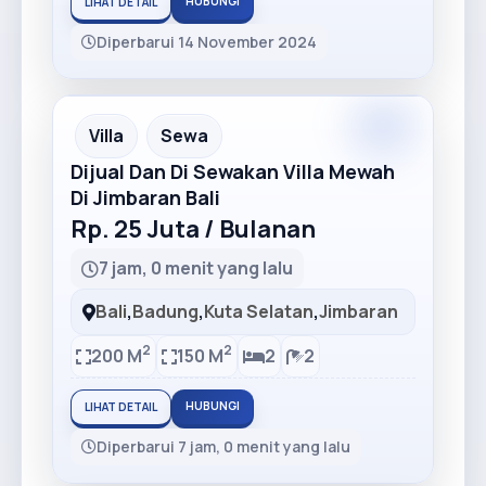
HUBUNGI
LIHAT DETAIL
Diperbarui 14 November 2024
Premium
Recommended
Villa
Sewa
Dijual Dan Di Sewakan Villa Mewah
Di Jimbaran Bali
Rp. 25 Juta / Bulanan
7 jam, 0 menit yang lalu
Bali
,
Badung
,
Kuta Selatan
,
Jimbaran
2
2
200 M
150 M
2
2
HUBUNGI
LIHAT DETAIL
Diperbarui 7 jam, 0 menit yang lalu