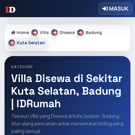
MASUK
Home
Villa
Disewa
Badung
Kuta Selatan
KATEGORI
Villa Disewa di Sekitar
Kuta Selatan, Badung
| IDRumah
Telusuri Villa yang Disewa di Kuta Selatan, Badung.
Atur ulang pencarian untuk menemukan listing yang
paling sesuai.