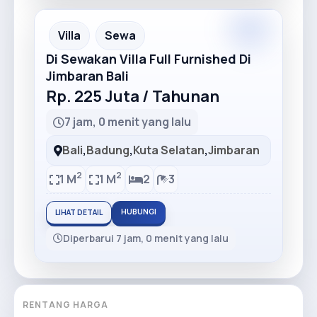
Villa
Sewa
Di Sewakan Villa Full Furnished Di
Jimbaran Bali
Rp. 225 Juta / Tahunan
7 jam, 0 menit yang lalu
Bali
,
Badung
,
Kuta Selatan
,
Jimbaran
2
2
1 M
1 M
2
3
HUBUNGI
LIHAT DETAIL
Diperbarui 7 jam, 0 menit yang lalu
RENTANG HARGA