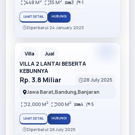
2
2
448 M
35 M
3
1
HUBUNGI
LIHAT DETAIL
Diperbarui 24 January 2023
Villa
Jual
VILLA 2 LANTAI BESERTA
KEBUNNYA
Rp. 3.8 Miliar
28 July 2025
Jawa Barat
,
Bandung
,
Banjaran
2
2
12,000 M
100 M
4
5
HUBUNGI
LIHAT DETAIL
Diperbarui 28 July 2025