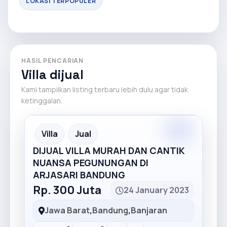
LOKASI TERPOPULER
HASIL PENCARIAN
Villa dijual
Kami tampilkan listing terbaru lebih dulu agar tidak
ketinggalan.
Premium
Recommended
Villa
Jual
DIJUAL VILLA MURAH DAN CANTIK
NUANSA PEGUNUNGAN DI
ARJASARI BANDUNG
Rp. 300 Juta
24 January 2023
Jawa Barat
,
Bandung
,
Banjaran