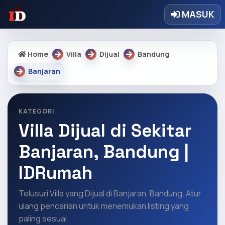
MASUK
Home
Villa
Dijual
Bandung
Banjaran
KATEGORI
Villa Dijual di Sekitar
Banjaran, Bandung |
IDRumah
Telusuri Villa yang Dijual di Banjaran, Bandung. Atur
ulang pencarian untuk menemukan listing yang
paling sesuai.