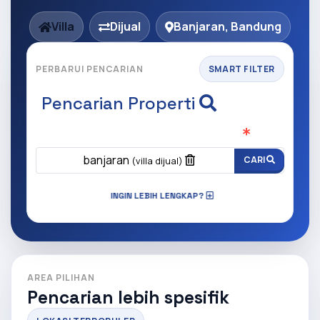
Villa
Dijual
Banjaran, Bandung
PERBARUI PENCARIAN
SMART FILTER
Pencarian Properti
Apa yang ingin anda cari?
(Wajib Isi
)
banjaran
CARI
(villa dijual)
INGIN LEBIH LENGKAP?
AREA PILIHAN
Pencarian lebih spesifik