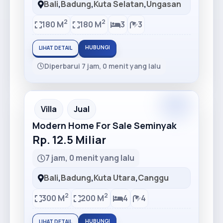
Bali
,
Badung
,
Kuta Selatan
,
Ungasan
2
2
180 M
180 M
3
3
HUBUNGI
LIHAT DETAIL
Diperbarui 7 jam, 0 menit yang lalu
Premium
Recommended
Villa
Jual
Modern Home For Sale Seminyak
Rp. 12.5 Miliar
7 jam, 0 menit yang lalu
Bali
,
Badung
,
Kuta Utara
,
Canggu
2
2
300 M
200 M
4
4
HUBUNGI
LIHAT DETAIL