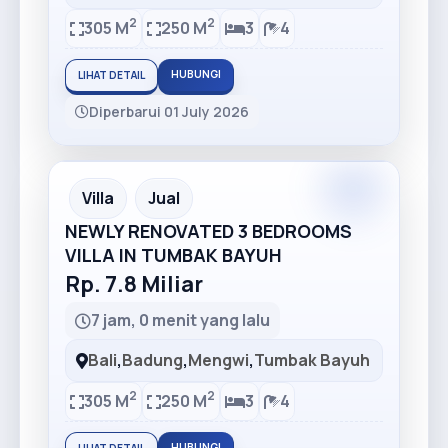
2
2
305 M
250 M
3
4
HUBUNGI
LIHAT DETAIL
Diperbarui 01 July 2026
Premium
Recommended
Villa
Jual
NEWLY RENOVATED 3 BEDROOMS
VILLA IN TUMBAK BAYUH
Rp. 7.8 Miliar
7 jam, 0 menit yang lalu
Bali
,
Badung
,
Mengwi
,
Tumbak Bayuh
2
2
305 M
250 M
3
4
HUBUNGI