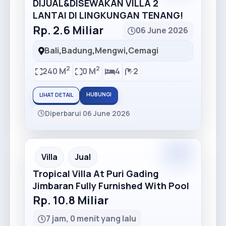
DIJUAL&DISEWAKAN VILLA 2
LANTAI DI LINGKUNGAN TENANG!
Rp. 2.6 Miliar
06 June 2026
Bali
,
Badung
,
Mengwi
,
Cemagi
2
2
240 M
0 M
4
2
HUBUNGI
LIHAT DETAIL
Diperbarui 06 June 2026
Premium
Recommended
Villa
Jual
Tropical Villa At Puri Gading
Jimbaran Fully Furnished With Pool
Rp. 10.8 Miliar
7 jam, 0 menit yang lalu