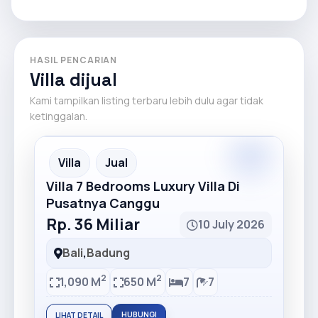
HASIL PENCARIAN
Villa dijual
Kami tampilkan listing terbaru lebih dulu agar tidak
ketinggalan.
Premium
Recommended
Villa
Jual
Villa 7 Bedrooms Luxury Villa Di
Pusatnya Canggu
Rp. 36 Miliar
10 July 2026
Bali
,
Badung
2
2
1,090 M
650 M
7
7
HUBUNGI
LIHAT DETAIL