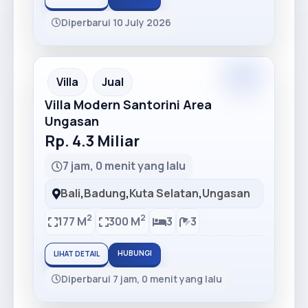
Diperbarui 10 July 2026
Premium
Recommended
Villa
Jual
Villa Modern Santorini Area
Ungasan
Rp. 4.3 Miliar
7 jam, 0 menit yang lalu
Bali
,
Badung
,
Kuta Selatan
,
Ungasan
2
2
177 M
300 M
3
3
HUBUNGI
LIHAT DETAIL
Diperbarui 7 jam, 0 menit yang lalu