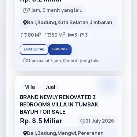
7 jam, 0 menit yang lalu
Bali
,
Badung
,
Kuta Selatan
,
Jimbaran
2
2
180 M
350 M
3
3
HUBUNGI
LIHAT DETAIL
Diperbarui 7 jam, 0 menit yang lalu
Premium
Recommended
Villa
Jual
BRAND NEWLY RENOVATED 3
BEDROOMS VILLA IN TUMBAK
BAYUH FOR SALE
Rp. 8.5 Miliar
01 July 2026
Bali
,
Badung
,
Mengwi
,
Pererenan