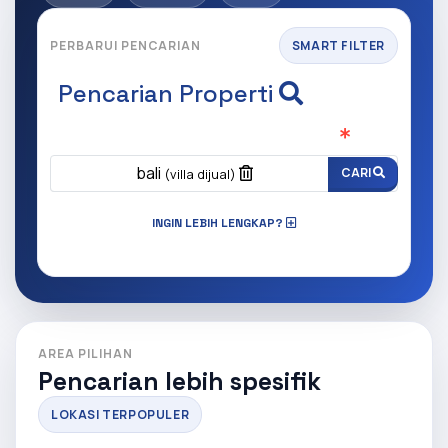
PERBARUI PENCARIAN
SMART FILTER
Pencarian Properti
Apa yang ingin anda cari?
(Wajib Isi
)
bali
CARI
(villa dijual)
INGIN LEBIH LENGKAP?
AREA PILIHAN
Pencarian lebih spesifik
LOKASI TERPOPULER