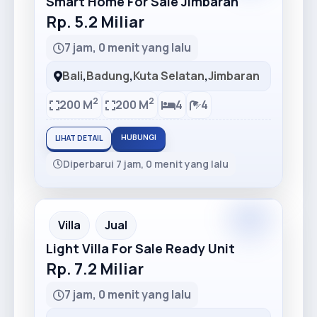
Smart Home For Sale Jimbaran
Rp. 5.2 Miliar
7 jam, 0 menit yang lalu
Bali
,
Badung
,
Kuta Selatan
,
Jimbaran
2
2
200 M
200 M
4
4
HUBUNGI
LIHAT DETAIL
Diperbarui 7 jam, 0 menit yang lalu
Premium
Recommended
Villa
Jual
Light Villa For Sale Ready Unit
Rp. 7.2 Miliar
7 jam, 0 menit yang lalu