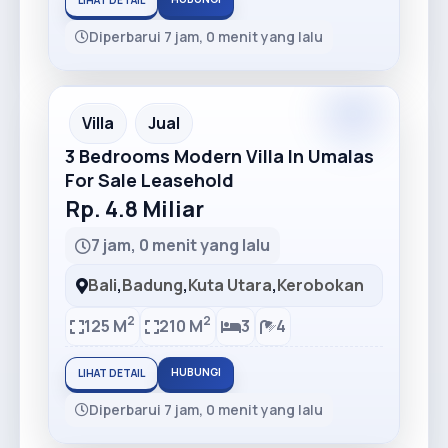
LIHAT DETAIL
Diperbarui 7 jam, 0 menit yang lalu
Premium
Recommended
Villa
Jual
3 Bedrooms Modern Villa In Umalas
For Sale Leasehold
Rp. 4.8 Miliar
7 jam, 0 menit yang lalu
Bali
,
Badung
,
Kuta Utara
,
Kerobokan
2
2
125 M
210 M
3
4
HUBUNGI
LIHAT DETAIL
Diperbarui 7 jam, 0 menit yang lalu