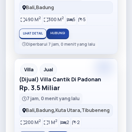
Bali
,
Badung
2
2
490 M
300 M
5
5
HUBUNGI
LIHAT DETAIL
Diperbarui 7 jam, 0 menit yang lalu
Premium
Recommended
Villa
Jual
(Dijual) Villa Cantik Di Padonan
Rp. 3.5 Miliar
7 jam, 0 menit yang lalu
Bali
,
Badung
,
Kuta Utara
,
Tibubeneng
2
2
200 M
1 M
2
2