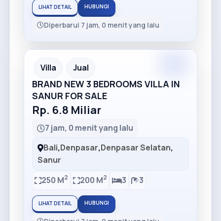
HUBUNGI
LIHAT DETAIL
Diperbarui 7 jam, 0 menit yang lalu
Premium
Recommended
Villa
Jual
BRAND NEW 3 BEDROOMS VILLA IN
SANUR FOR SALE
Rp. 6.8 Miliar
7 jam, 0 menit yang lalu
Bali
,
Denpasar
,
Denpasar Selatan
,
Sanur
2
2
250 M
200 M
3
3
HUBUNGI
LIHAT DETAIL