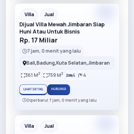
Premium
Recommended
Villa
Jual
Dijual Villa Mewah Jimbaran Siap
Huni Atau Untuk Bisnis
Rp. 17 Miliar
7 jam, 0 menit yang lalu
Bali
,
Badung
,
Kuta Selatan
,
Jimbaran
2
2
361 M
759 M
4
4
HUBUNGI
LIHAT DETAIL
Diperbarui 7 jam, 0 menit yang lalu
Premium
Recommended
Villa
Jual