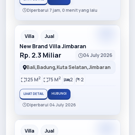
Diperbarui 7 jam, 0 menit yang lalu
Premium
Recommended
Villa
Jual
New Brand Villa Jimbaran
Rp. 2.3 Miliar
04 July 2026
Bali
,
Badung
,
Kuta Selatan
,
Jimbaran
2
2
125 M
75 M
2
2
HUBUNGI
LIHAT DETAIL
Diperbarui 04 July 2026
Premium
Recommended
Villa
Jual