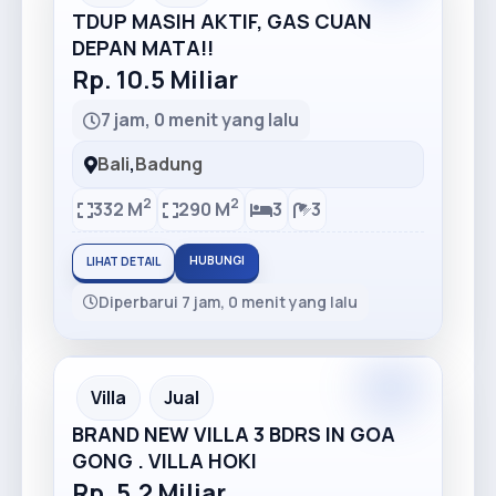
TDUP MASIH AKTIF, GAS CUAN
DEPAN MATA!!
Rp. 10.5 Miliar
7 jam, 0 menit yang lalu
Bali
,
Badung
2
2
332 M
290 M
3
3
HUBUNGI
LIHAT DETAIL
Diperbarui 7 jam, 0 menit yang lalu
Premium
Recommended
Villa
Jual
BRAND NEW VILLA 3 BDRS IN GOA
GONG . VILLA HOKI
Rp. 5.2 Miliar