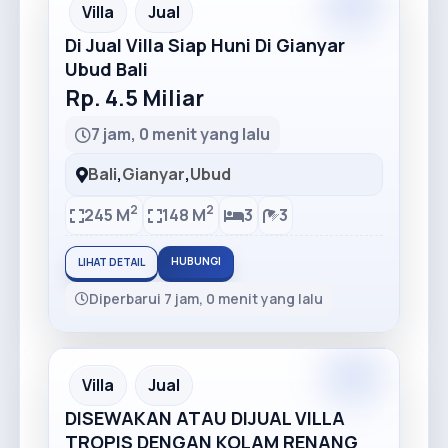
Premium
Recommended
Villa
Jual
Di Jual Villa Siap Huni Di Gianyar
Ubud Bali
Rp. 4.5 Miliar
7 jam, 0 menit yang lalu
Bali
,
Gianyar
,
Ubud
2
2
245 M
148 M
3
3
HUBUNGI
LIHAT DETAIL
Diperbarui 7 jam, 0 menit yang lalu
Premium
Recommended
Villa
Jual
DISEWAKAN ATAU DIJUAL VILLA
TROPIS DENGAN KOLAM RENANG