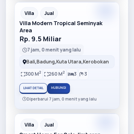
Premium
Recommended
Villa
Jual
Villa Modern Tropical Seminyak
Area
Rp. 9.5 Miliar
7 jam, 0 menit yang lalu
Bali
,
Badung
,
Kuta Utara
,
Kerobokan
2
2
300 M
260 M
3
3
HUBUNGI
LIHAT DETAIL
Diperbarui 7 jam, 0 menit yang lalu
Premium
Recommended
Villa
Jual