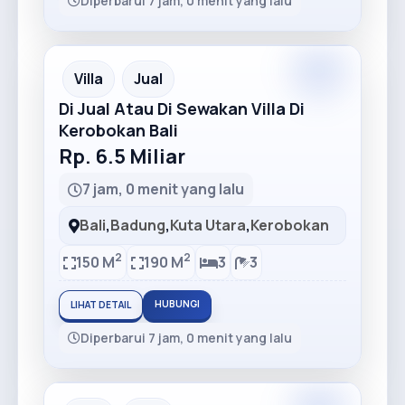
Diperbarui 7 jam, 0 menit yang lalu
Premium
Recommended
Villa
Jual
Di Jual Atau Di Sewakan Villa Di
Kerobokan Bali
Rp. 6.5 Miliar
7 jam, 0 menit yang lalu
Bali
,
Badung
,
Kuta Utara
,
Kerobokan
2
2
150 M
190 M
3
3
HUBUNGI
LIHAT DETAIL
Diperbarui 7 jam, 0 menit yang lalu