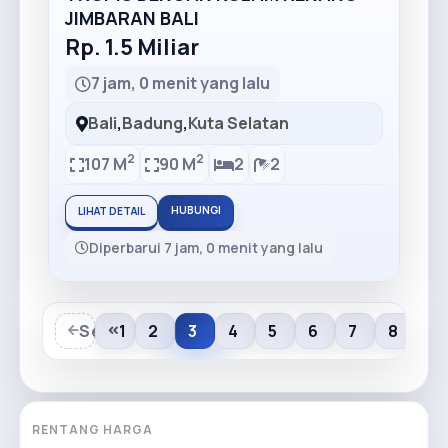
JIMBARAN BALI
Rp. 1.5 Miliar
7 jam, 0 menit yang lalu
Bali
,
Badung
,
Kuta Selatan
2
2
107 M
90 M
2
2
HUBUNGI
LIHAT DETAIL
Diperbarui 7 jam, 0 menit yang lalu
Sebelumnya
1
2
3
4
5
6
7
8
9
RENTANG HARGA