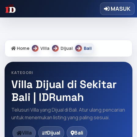
Warning: Undefined array key "regency" in
MASUK
/home/idrumah/public_html/core/core.php on line 9328
Home
Villa
Dijual
Bali
KATEGORI
Villa Dijual di Sekitar
Bali | IDRumah
Telusuri Villa yang Dijual di Bali. Atur ulang pencarian
untuk menemukan listing yang paling sesuai.
Villa
Dijual
Bali