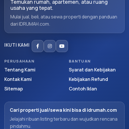
Temukan rumah, apartemen, atau ruang
usaha yang tepat.
Mulai jual, beli, atau sewa properti dengan panduan
dari IDRUMAH.com.
IKUTI KAMI
PERUSAHAAN
BANTUAN
Tentang Kami
Syarat dan Kebijakan
Kontak Kami
Kebijakan Refund
Sitemap
Contoh Iklan
Cari properti jual/sewa kini bisa di idrumah.com
Jelajahi ribuan listing terbaru dan wujudkan rencana
pindahmu.