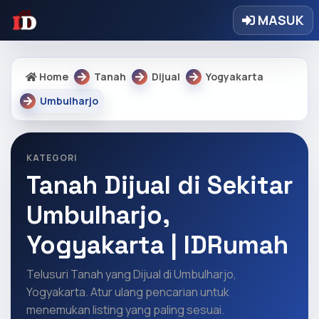
MASUK
Home
Tanah
Dijual
Yogyakarta
Umbulharjo
KATEGORI
Tanah Dijual di Sekitar
Umbulharjo,
Yogyakarta | IDRumah
Telusuri Tanah yang Dijual di Umbulharjo,
Yogyakarta. Atur ulang pencarian untuk
menemukan listing yang paling sesuai.