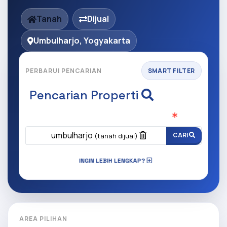
Tanah
Dijual
Umbulharjo, Yogyakarta
PERBARUI PENCARIAN
SMART FILTER
Pencarian Properti
Apa yang ingin anda cari?
(Wajib Isi
)
umbulharjo
CARI
(tanah dijual)
INGIN LEBIH LENGKAP?
AREA PILIHAN