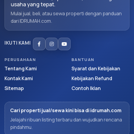
usaha yang tepat.
Mulai jual, beli, atau sewa properti dengan panduan
dari IDRUMAH.com.
IKUTI KAMI
PERUSAHAAN
BANTUAN
Tentang Kami
Syarat dan Kebijakan
Kontak Kami
Kebijakan Refund
Sitemap
Contoh Iklan
Cari properti jual/sewa kini bisa di idrumah.com
Jelajahi ribuan listing terbaru dan wujudkan rencana
pindahmu.