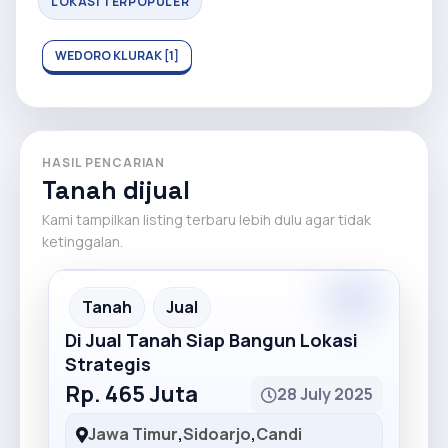
LOKASI TERPOPULER
WEDORO KLURAK [1]
HASIL PENCARIAN
Tanah dijual
Kami tampilkan listing terbaru lebih dulu agar tidak
ketinggalan.
Premium
Recommended
Tanah
Jual
Di Jual Tanah Siap Bangun Lokasi
Strategis
Rp. 465 Juta
28 July 2025
Jawa Timur
,
Sidoarjo
,
Candi