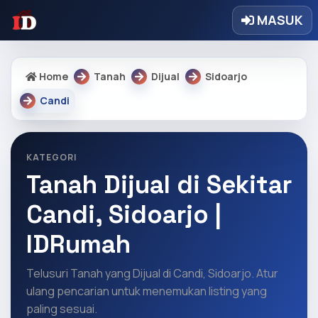
MASUK
Home
Tanah
Dijual
Sidoarjo
Candi
KATEGORI
Tanah Dijual di Sekitar
Candi, Sidoarjo |
IDRumah
Telusuri Tanah yang Dijual di Candi, Sidoarjo. Atur
ulang pencarian untuk menemukan listing yang
paling sesuai.