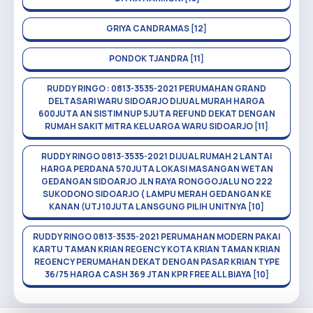
GRIYA CANDRAMAS [12]
PONDOK TJANDRA [11]
RUDDY RINGO : 0813-3535-2021 PERUMAHAN GRAND
DELTASARI WARU SIDOARJO DIJUAL MURAH HARGA
600JUTA AN SISTIM NUP 5JUTA REFUND DEKAT DENGAN
RUMAH SAKIT MITRA KELUARGA WARU SIDOARJO [11]
RUDDY RINGO 0813-3535-2021 DIJUAL RUMAH 2 LANTAI
HARGA PERDANA 570JUTA LOKASI MASANGAN WETAN
GEDANGAN SIDOARJO JLN RAYA RONGGOJALU NO 222
SUKODONO SIDOARJO ( LAMPU MERAH GEDANGAN KE
KANAN (UTJ 10JUTA LANSGUNG PILIH UNITNYA [10]
RUDDY RINGO 0813-3535-2021 PERUMAHAN MODERN PAKAI
KARTU TAMAN KRIAN REGENCY KOTA KRIAN TAMAN KRIAN
REGENCY PERUMAHAN DEKAT DENGAN PASAR KRIAN TYPE
36/75 HARGA CASH 369 JTAN KPR FREE ALL BIAYA [10]