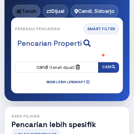
Tanah
Dijual
Candi, Sidoarjo
PERBARUI PENCARIAN
SMART FILTER
Pencarian Properti
Apa yang ingin anda cari?
(Wajib Isi
)
candi
CARI
(tanah dijual)
INGIN LEBIH LENGKAP?
AREA PILIHAN
Pencarian lebih spesifik