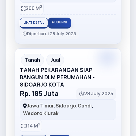
2
200 M
HUBUNGI
LIHAT DETAIL
Diperbarui 28 July 2025
Premium
Recommended
Tanah
Jual
TANAH PEKARANGAN SIAP
BANGUN DLM PERUMAHAN -
SIDOARJO KOTA
Rp. 185 Juta
28 July 2025
Jawa Timur
,
Sidoarjo
,
Candi
,
Wedoro Klurak
2
114 M