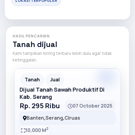
LOKASI TERPOPULER
HASIL PENCARIAN
Tanah dijual
Kami tampilkan listing terbaru lebih dulu agar tidak
ketinggalan.
Premium
Recommended
Tanah
Jual
Dijual Tanah Sawah Produktif Di
Kab. Serang
Rp. 295 Ribu
07 October 2025
Banten
,
Serang
,
Ciruas
2
10,000 M