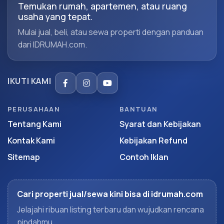
Temukan rumah, apartemen, atau ruang
usaha yang tepat.
Mulai jual, beli, atau sewa properti dengan panduan
dari IDRUMAH.com.
IKUTI KAMI
PERUSAHAAN
BANTUAN
Tentang Kami
Syarat dan Kebijakan
Kontak Kami
Kebijakan Refund
Sitemap
Contoh Iklan
Cari properti jual/sewa kini bisa di idrumah.com
Jelajahi ribuan listing terbaru dan wujudkan rencana
pindahmu.