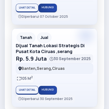
HUBUNGI
LIHAT DETAIL
Diperbarui 07 October 2025
Premium
Recommended
Tanah
Jual
Dijual Tanah Lokasi Strategis Di
Pusat Kota Ciruas ,serang
Rp. 5.9 Juta
30 September 2025
Banten
,
Serang
,
Ciruas
2
105 M
HUBUNGI
LIHAT DETAIL
Diperbarui 30 September 2025