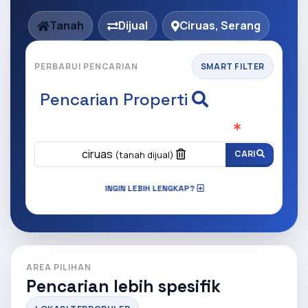
Tanah
Dijual
Ciruas, Serang
PERBARUI PENCARIAN
SMART FILTER
Pencarian Properti
Apa yang ingin anda cari?
(Wajib Isi
)
ciruas
CARI
(tanah dijual)
INGIN LEBIH LENGKAP?
AREA PILIHAN
Pencarian lebih spesifik