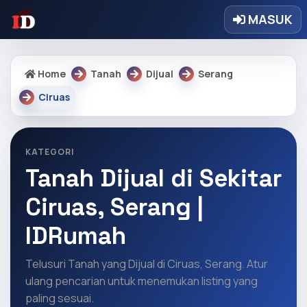
MASUK
Home
Tanah
Dijual
Serang
Ciruas
KATEGORI
Tanah Dijual di Sekitar
Ciruas, Serang |
IDRumah
Telusuri Tanah yang Dijual di Ciruas, Serang. Atur
ulang pencarian untuk menemukan listing yang
paling sesuai.