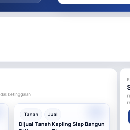
R
tidak ketinggalan.
F
r
m
Premium
Recommended
Tanah
Jual
Dijual Tanah Kapling Siap Bangun