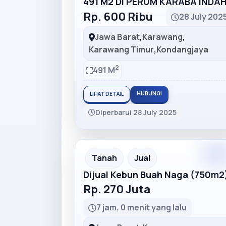
491 M2 DI PERUM KARABA INDA
Rp. 600 Ribu
28 July 202
Jawa Barat
,
Karawang
,
Karawang Timur
,
Kondangjaya
2
491 M
HUBUNGI
LIHAT DETAIL
Diperbarui 28 July 2025
Premiu
Recommended
Tanah
Jual
Dijual Kebun Buah Naga (750m2
Rp. 270 Juta
7 jam, 0 menit yang lalu