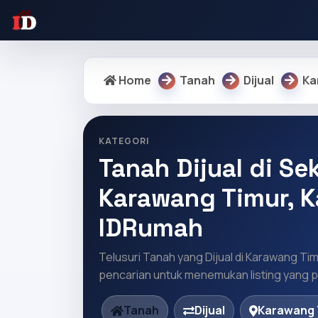
Home
Tanah
Dijual
Ka
KATEGORI
Tanah Dijual di Sek
Karawang Timur, K
IDRumah
Telusuri Tanah yang Dijual di Karawang Tim
pencarian untuk menemukan listing yang pa
Tanah
Dijual
Karawang 