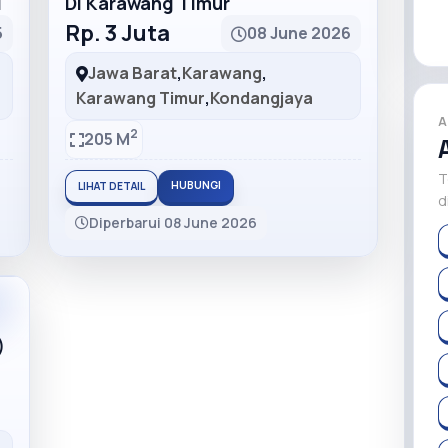
H
Di Karawang Timur
Rp. 3 Juta
5
08 June 2026
Jawa Barat
,
Karawang
,
Karawang Timur
,
Kondangjaya
A
2
205 M
T
HUBUNGI
LIHAT DETAIL
d
Diperbarui 08 June 2026
m
)