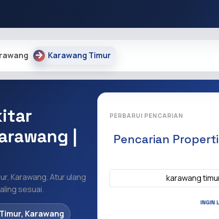
rawang
Karawang Timur
itar
PERBARUI PENCARIAN
arawang |
Pencarian Propert
Apa yang ingi
ur, Karawang. Atur ulang
karawang timu
ling sesuai.
INGIN 
Timur, Karawang