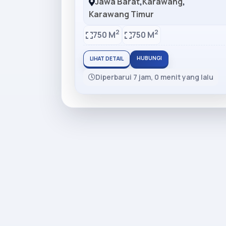
Jawa Barat
,
Karawang
,
Karawang Timur
2
2
750 M
750 M
HUBUNGI
LIHAT DETAIL
Diperbarui 7 jam, 0 menit yang lalu