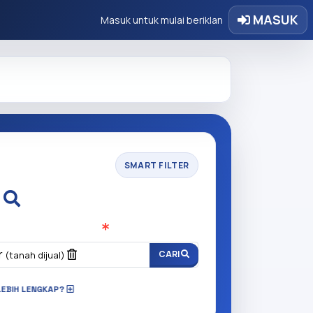
MASUK
Masuk untuk mulai beriklan
SMART FILTER
i
n anda cari?
(Wajib Isi
)
r
CARI
(tanah dijual)
LEBIH LENGKAP?