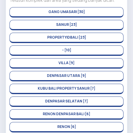
Telusuri komplek dan area yang sedang banyak dicari.
GANG UMASARI [30]
SANUR [23]
PROPERTYIDBALI [23]
- [10]
VILLA [9]
DENPASAR UTARA [9]
KUBU BALI PROPERTY SANUR [7]
DENPASAR SELATAN [7]
RENON DENPASAR BALI [6]
RENON [6]