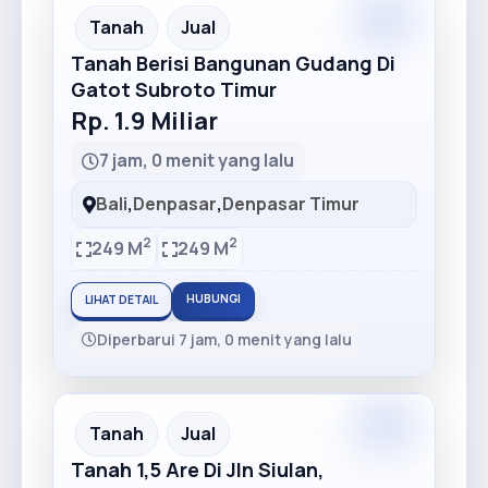
Premium
Recommended
Tanah
Jual
Tanah Berisi Bangunan Gudang Di
Gatot Subroto Timur
Rp. 1.9 Miliar
7 jam, 0 menit yang lalu
Bali
,
Denpasar
,
Denpasar Timur
2
2
249 M
249 M
HUBUNGI
LIHAT DETAIL
Diperbarui 7 jam, 0 menit yang lalu
Premium
Recommended
Tanah
Jual
Tanah 1,5 Are Di Jln Siulan,