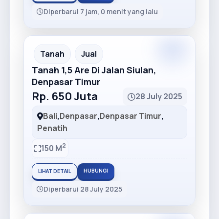
Diperbarui 7 jam, 0 menit yang lalu
Premium
Recommended
Tanah
Jual
Tanah 1,5 Are Di Jalan Siulan,
Denpasar Timur
Rp. 650 Juta
28 July 2025
Bali
,
Denpasar
,
Denpasar Timur
,
Penatih
2
150 M
HUBUNGI
LIHAT DETAIL
Diperbarui 28 July 2025