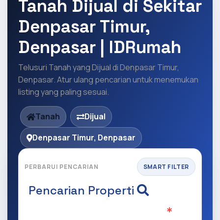
Tanah Dijual di Sekitar
Denpasar Timur,
Denpasar | IDRumah
Telusuri Tanah yang Dijual di Denpasar Timur,
Denpasar. Atur ulang pencarian untuk menemukan
listing yang paling sesuai.
Tanah
Dijual
Denpasar Timur, Denpasar
PERBARUI PENCARIAN
SMART FILTER
Pencarian Properti
Apa yang ingin anda cari?
(Wajib Isi
)