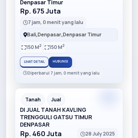
Denpasar Timur
Rp. 675 Juta
7 jam, 0 menit yang lalu
Bali
,
Denpasar
,
Denpasar Timur
2
2
150 M
150 M
HUBUNGI
LIHAT DETAIL
Diperbarui 7 jam, 0 menit yang lalu
Premium
Recommended
Tanah
Jual
DI JUAL TANAH KAVLING
TRENGGULI GATSU TIMUR
DENPASAR
Rp. 460 Juta
28 July 2025