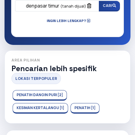
denpasar timur
CARI
(tanah dijual)
INGIN LEBIH LENGKAP?
AREA PILIHAN
Pencarian lebih spesifik
LOKASI TERPOPULER
PENATIH DANGIN PURI [2]
KESIMAN KERTALANGU [1]
PENATIH [1]