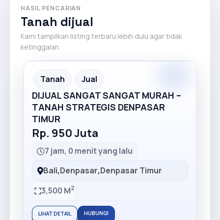
HASIL PENCARIAN
Tanah dijual
Kami tampilkan listing terbaru lebih dulu agar tidak
ketinggalan.
Premium
Recommended
Tanah
Jual
DIJUAL SANGAT SANGAT MURAH –
TANAH STRATEGIS DENPASAR
TIMUR
Rp. 950 Juta
7 jam, 0 menit yang lalu
Bali
,
Denpasar
,
Denpasar Timur
2
3,500 M
HUBUNGI
LIHAT DETAIL