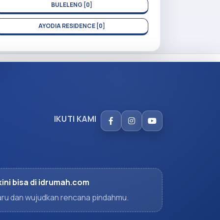
BULELENG [0]
AYODIA RESIDENCE [0]
IKUTI KAMI
kini bisa di idrumah.com
rbaru dan wujudkan rencana pindahmu.