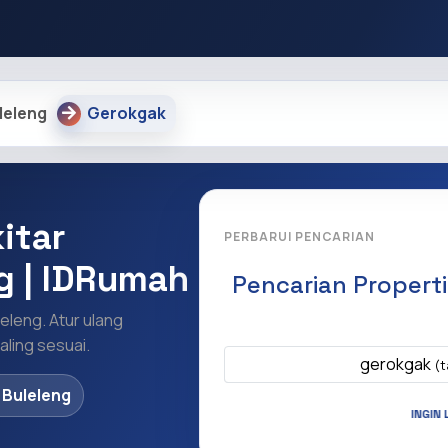
leleng
Gerokgak
itar
PERBARUI PENCARIAN
g | IDRumah
Pencarian Propert
leleng. Atur ulang
Apa yang ingi
ling sesuai.
gerokgak
(t
 Buleleng
INGIN 