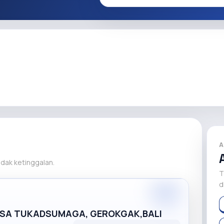
A
tidak ketinggalan.
T
d
Premium
DESA TUKADSUMAGA, GEROKGAK,BALI