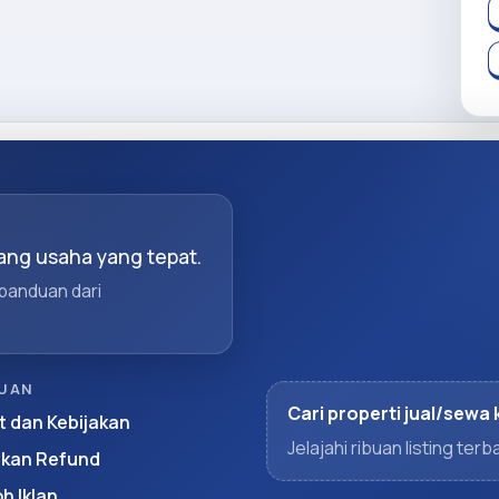
ng usaha yang tepat.
 panduan dari
UAN
Cari properti jual/sewa 
t dan Kebijakan
Jelajahi ribuan listing te
akan Refund
h Iklan