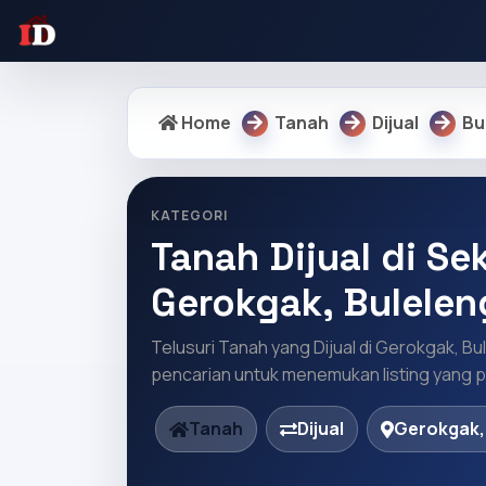
Home
Tanah
Dijual
Bu
KATEGORI
Tanah Dijual di Sek
Gerokgak, Bulelen
Telusuri Tanah yang Dijual di Gerokgak, Bu
pencarian untuk menemukan listing yang pa
Tanah
Dijual
Gerokgak,