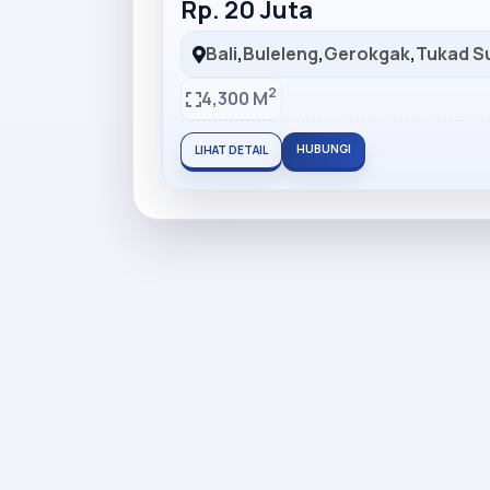
Rp. 20 Juta
Bali
,
Buleleng
,
Gerokgak
,
Tukad 
2
4,300 M
HUBUNGI
LIHAT DETAIL