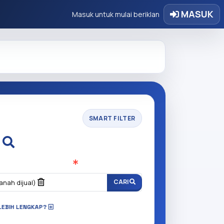
MASUK
Masuk untuk mulai beriklan
SMART FILTER
i
n anda cari?
(Wajib Isi
)
CARI
anah dijual)
LEBIH LENGKAP?