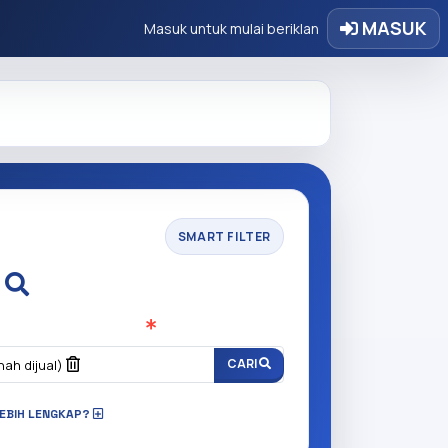
MASUK
Masuk untuk mulai beriklan
SMART FILTER
i
n anda cari?
(Wajib Isi
)
CARI
nah dijual)
LEBIH LENGKAP?