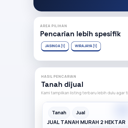
AREA PILIHAN
Pencarian lebih spesifik
JASINGA [1]
WIRAJAYA [1]
HASIL PENCARIAN
Tanah dijual
Kami tampilkan listing terbaru lebih dulu agar 
Recommended
Tanah
Jual
JUAL TANAH MURAH 2 HEKTAR