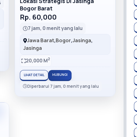
Lokasi Strategis Di Jasinga
6
Bogor Barat
Rp. 60,000
7 jam, 0 menit yang lalu
Jawa Barat
,
Bogor
,
Jasinga
,
Jasinga
2
20,000 M
HUBUNGI
LIHAT DETAIL
Diperbarui 7 jam, 0 menit yang lalu
m