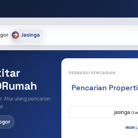
gor
Jasinga
itar
PERBARUI PENCARIAN
IDRumah
Pencarian Propert
r. Atur ulang pencarian
Apa yang ingi
i.
jasinga
(ta
ogor
INGIN 