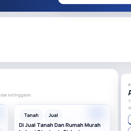
A
tidak ketinggalan.
T
d
Premium
Recommended
Tanah
Jual
Di Jual Tanah Dan Rumah Murah