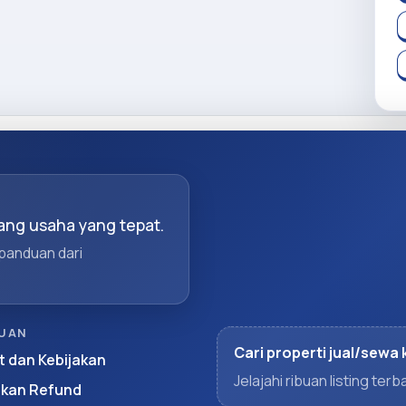
ng usaha yang tepat.
 panduan dari
UAN
Cari properti jual/sewa 
t dan Kebijakan
Jelajahi ribuan listing te
akan Refund