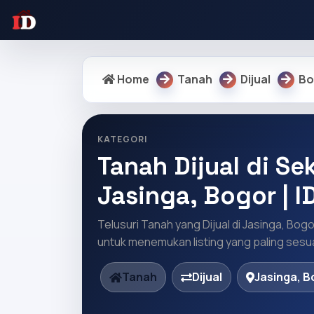
Home
Tanah
Dijual
Bo
KATEGORI
Tanah Dijual di Sek
Jasinga, Bogor | 
Telusuri Tanah yang Dijual di Jasinga, Bogo
untuk menemukan listing yang paling sesua
Tanah
Dijual
Jasinga, B