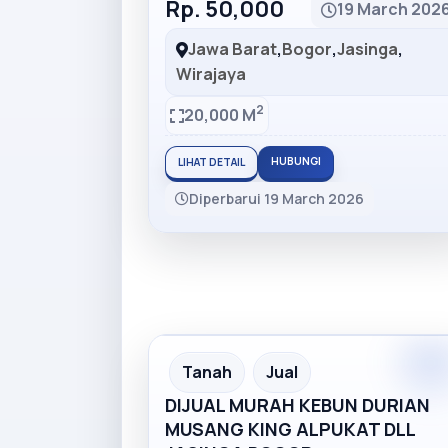
Rp. 50,000
19 March 202
Jawa Barat
,
Bogor
,
Jasinga
,
Wirajaya
2
20,000 M
HUBUNGI
LIHAT DETAIL
Diperbarui 19 March 2026
Premiu
Recommended
Tanah
Jual
DIJUAL MURAH KEBUN DURIAN
MUSANG KING ALPUKAT DLL