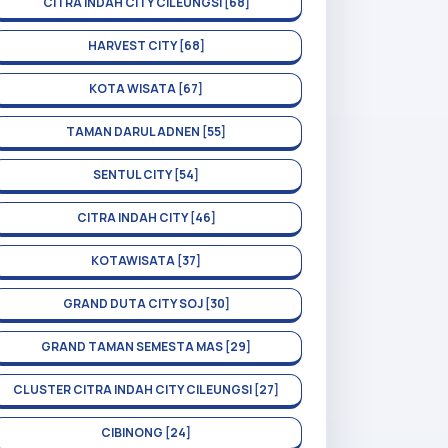
CITRA INDAH CITY CILEUNGSI [68]
HARVEST CITY [68]
KOTA WISATA [67]
TAMAN DARUL ADNEN [55]
SENTUL CITY [54]
CITRA INDAH CITY [46]
KOTAWISATA [37]
GRAND DUTA CITY SOJ [30]
GRAND TAMAN SEMESTA MAS [29]
CLUSTER CITRA INDAH CITY CILEUNGSI [27]
CIBINONG [24]