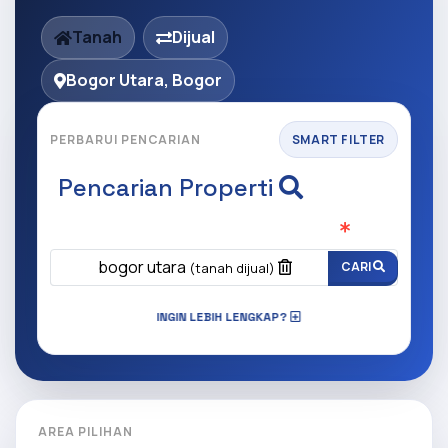
Tanah
Dijual
Bogor Utara, Bogor
PERBARUI PENCARIAN
SMART FILTER
Pencarian Properti
Apa yang ingin anda cari?
(Wajib Isi
)
bogor utara
CARI
(tanah dijual)
INGIN LEBIH LENGKAP?
AREA PILIHAN