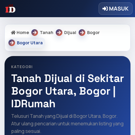
MASUK
Home
Tanah
Dijual
Bogor
Bogor Utara
KATEGORI
Tanah Dijual di Sekitar
Bogor Utara, Bogor |
IDRumah
Telusuri Tanah yang Dijual di Bogor Utara, Bogor.
Atur ulang pencarian untuk menemukan listing yang
paling sesuai.