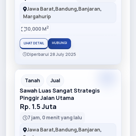
Jawa Barat
,
Bandung
,
Banjaran
,
Margahurip
2
10,000 M
HUBUNGI
LIHAT DETAIL
Diperbarui 28 July 2025
Premium
Recommended
Tanah
Jual
Sawah Luas Sangat Strategis
Pinggir Jalan Utama
Rp. 1.5 Juta
7 jam, 0 menit yang lalu
Jawa Barat
,
Bandung
,
Banjaran
,