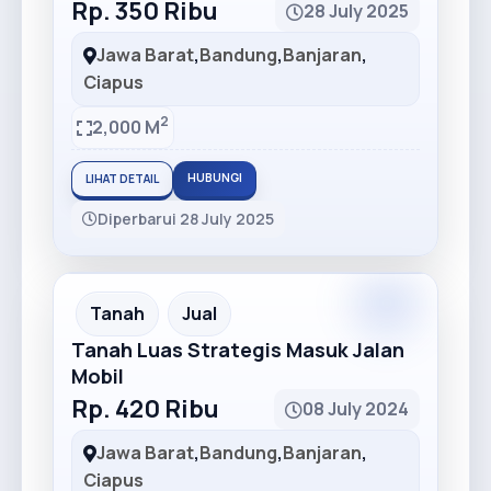
Rp. 350 Ribu
28 July 2025
Jawa Barat
,
Bandung
,
Banjaran
,
Ciapus
2
2,000 M
HUBUNGI
LIHAT DETAIL
Diperbarui 28 July 2025
Premium
Recommended
Tanah
Jual
Tanah Luas Strategis Masuk Jalan
Mobil
Rp. 420 Ribu
08 July 2024
Jawa Barat
,
Bandung
,
Banjaran
,
Ciapus