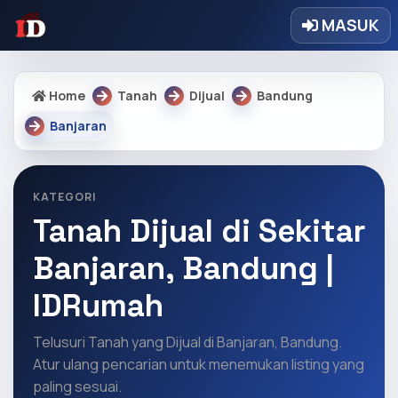
MASUK
Home
Tanah
Dijual
Bandung
Banjaran
KATEGORI
Tanah Dijual di Sekitar
Banjaran, Bandung |
IDRumah
Telusuri Tanah yang Dijual di Banjaran, Bandung.
Atur ulang pencarian untuk menemukan listing yang
paling sesuai.