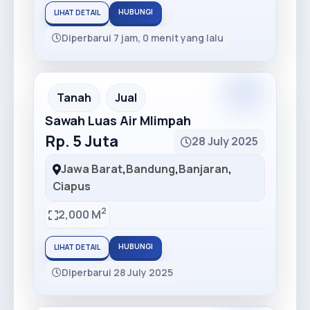
HUBUNGI
LIHAT DETAIL
Diperbarui 7 jam, 0 menit yang lalu
Premium
Recommended
Tanah
Jual
Sawah Luas Air Mlimpah
Rp. 5 Juta
28 July 2025
Jawa Barat
,
Bandung
,
Banjaran
,
Ciapus
2
2,000 M
HUBUNGI
LIHAT DETAIL
Diperbarui 28 July 2025