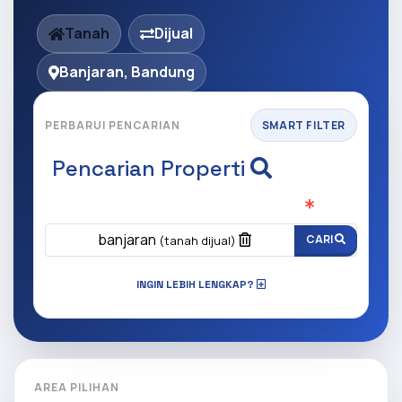
Tanah
Dijual
Banjaran, Bandung
PERBARUI PENCARIAN
SMART FILTER
Pencarian Properti
Apa yang ingin anda cari?
(Wajib Isi
)
banjaran
CARI
(tanah dijual)
INGIN LEBIH LENGKAP?
AREA PILIHAN