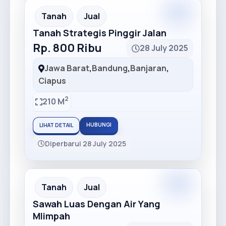
Premium
Recommended
Tanah
Jual
Tanah Strategis Pinggir Jalan
Rp. 800 Ribu
28 July 2025
Jawa Barat
,
Bandung
,
Banjaran
,
Ciapus
2
210 M
HUBUNGI
LIHAT DETAIL
Diperbarui 28 July 2025
Premium
Recommended
Tanah
Jual
Sawah Luas Dengan Air Yang
Mlimpah