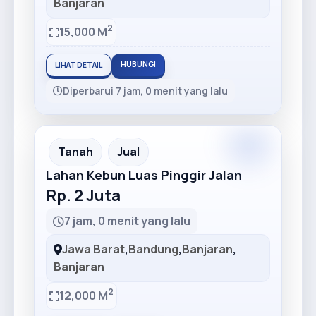
Banjaran
2
15,000 M
HUBUNGI
LIHAT DETAIL
Diperbarui 7 jam, 0 menit yang lalu
Premium
Recommended
Tanah
Jual
Lahan Kebun Luas Pinggir Jalan
Rp. 2 Juta
7 jam, 0 menit yang lalu
Jawa Barat
,
Bandung
,
Banjaran
,
Banjaran
2
12,000 M