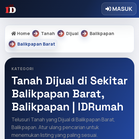
MASUK
Home
Tanah
Dijual
Balikpapan
Balikpapan Barat
KATEGORI
Tanah Dijual di Sekitar
Balikpapan Barat,
Balikpapan | IDRumah
Telusuri Tanah yang Dijual di Balikpapan Barat,
Balikpapan. Atur ulang pencarian untuk
menemukan listing yang paling sesuai.