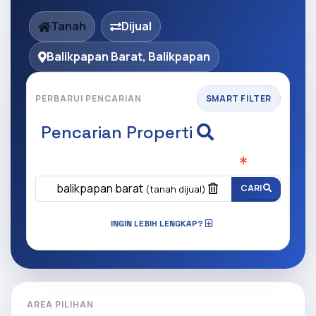
Tanah
Dijual
Balikpapan Barat, Balikpapan
PERBARUI PENCARIAN
SMART FILTER
Pencarian Properti
Apa yang ingin anda cari?
(Wajib Isi
)
balikpapan barat
CARI
(tanah dijual)
INGIN LEBIH LENGKAP?
AREA PILIHAN