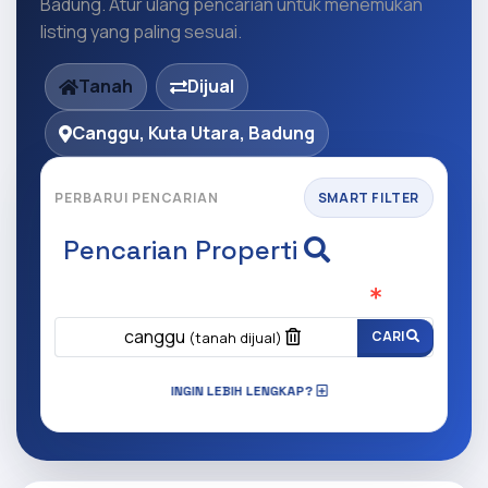
Badung. Atur ulang pencarian untuk menemukan
listing yang paling sesuai.
Tanah
Dijual
Canggu, Kuta Utara, Badung
PERBARUI PENCARIAN
SMART FILTER
Pencarian Properti
Apa yang ingin anda cari?
(Wajib Isi
)
canggu
CARI
(tanah dijual)
INGIN LEBIH LENGKAP?