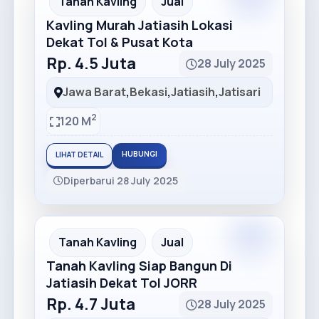
Tanah Kavling
Jual
Kavling Murah Jatiasih Lokasi
Dekat Tol & Pusat Kota
Rp. 4.5 Juta
28 July 2025
Jawa Barat
,
Bekasi
,
Jatiasih
,
Jatisari
2
120 M
HUBUNGI
LIHAT DETAIL
Diperbarui 28 July 2025
Premium
Recommended
Tanah Kavling
Jual
Tanah Kavling Siap Bangun Di
Jatiasih Dekat Tol JORR
Rp. 4.7 Juta
28 July 2025