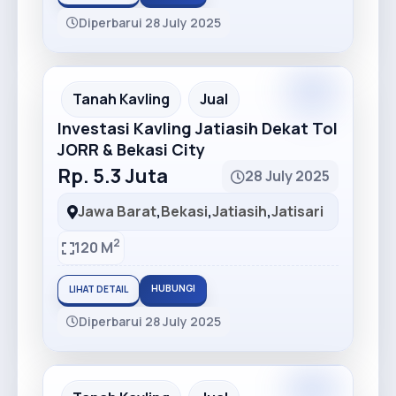
Diperbarui 28 July 2025
Premium
Recommended
Tanah Kavling
Jual
Investasi Kavling Jatiasih Dekat Tol
JORR & Bekasi City
Rp. 5.3 Juta
28 July 2025
Jawa Barat
,
Bekasi
,
Jatiasih
,
Jatisari
2
120 M
HUBUNGI
LIHAT DETAIL
Diperbarui 28 July 2025
Premium
Recommended