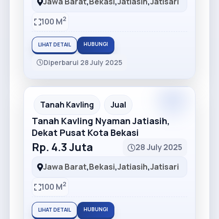
Jawa Barat
,
Bekasi
,
Jatiasih
,
Jatisari
2
100 M
HUBUNGI
LIHAT DETAIL
Diperbarui 28 July 2025
Premium
Recommended
Tanah Kavling
Jual
Tanah Kavling Nyaman Jatiasih,
Dekat Pusat Kota Bekasi
Rp. 4.3 Juta
28 July 2025
Jawa Barat
,
Bekasi
,
Jatiasih
,
Jatisari
2
100 M
HUBUNGI
LIHAT DETAIL