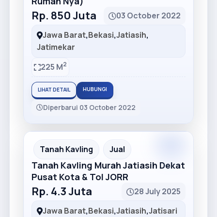
Rumah Nya)
Rp. 850 Juta
03 October 2022
Jawa Barat
,
Bekasi
,
Jatiasih
,
Jatimekar
2
225 M
HUBUNGI
LIHAT DETAIL
Diperbarui 03 October 2022
Premium
Recommended
Tanah Kavling
Jual
Tanah Kavling Murah Jatiasih Dekat
Pusat Kota & Tol JORR
Rp. 4.3 Juta
28 July 2025
Jawa Barat
,
Bekasi
,
Jatiasih
,
Jatisari