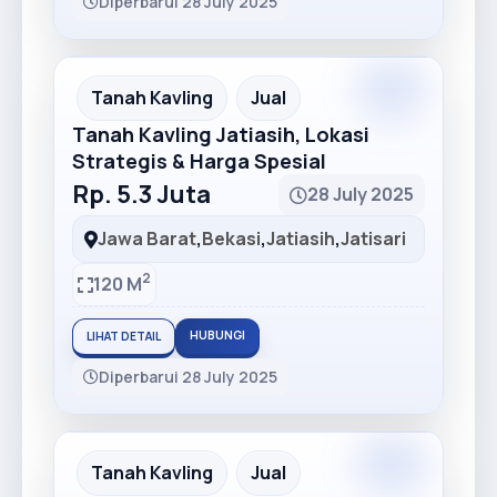
Diperbarui 28 July 2025
Premium
Recommended
Tanah Kavling
Jual
Tanah Kavling Jatiasih, Lokasi
Strategis & Harga Spesial
Rp. 5.3 Juta
28 July 2025
Jawa Barat
,
Bekasi
,
Jatiasih
,
Jatisari
2
120 M
HUBUNGI
LIHAT DETAIL
Diperbarui 28 July 2025
Premium
Recommended
Tanah Kavling
Jual