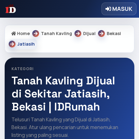
MASUK
Home
Tanah Kavling
Dijual
Bekasi
Jatiasih
KATEGORI
Tanah Kavling Dijual
di Sekitar Jatiasih,
Bekasi | IDRumah
Telusuri Tanah Kavling yang Dijual di Jatiasih,
Bekasi. Atur ulang pencarian untuk menemukan
listing yang paling sesuai.