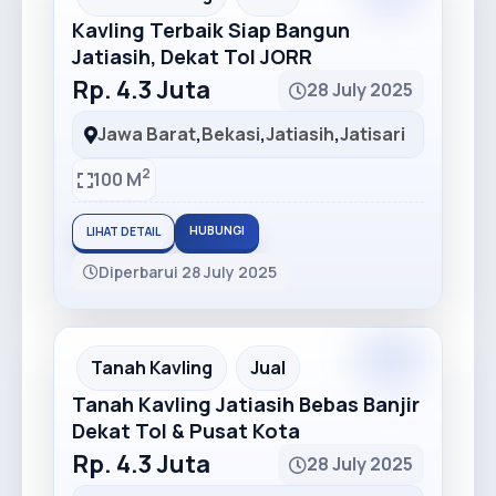
Kavling Terbaik Siap Bangun
Jatiasih, Dekat Tol JORR
Rp. 4.3 Juta
28 July 2025
Jawa Barat
,
Bekasi
,
Jatiasih
,
Jatisari
2
100 M
HUBUNGI
LIHAT DETAIL
Diperbarui 28 July 2025
Premium
Recommended
Tanah Kavling
Jual
Tanah Kavling Jatiasih Bebas Banjir
Dekat Tol & Pusat Kota
Rp. 4.3 Juta
28 July 2025