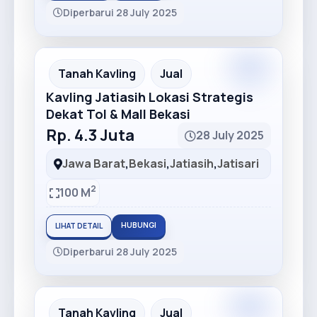
Diperbarui 28 July 2025
Premium
Recommended
Tanah Kavling
Jual
Kavling Jatiasih Lokasi Strategis
Dekat Tol & Mall Bekasi
Rp. 4.3 Juta
28 July 2025
Jawa Barat
,
Bekasi
,
Jatiasih
,
Jatisari
2
100 M
HUBUNGI
LIHAT DETAIL
Diperbarui 28 July 2025
Premium
Recommended
Tanah Kavling
Jual