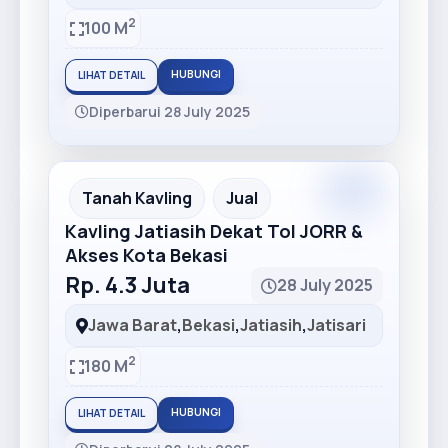
2
100 M
HUBUNGI
LIHAT DETAIL
Diperbarui 28 July 2025
Premium
Recommended
Tanah Kavling
Jual
Kavling Jatiasih Dekat Tol JORR &
Akses Kota Bekasi
Rp. 4.3 Juta
28 July 2025
Jawa Barat
,
Bekasi
,
Jatiasih
,
Jatisari
2
180 M
HUBUNGI
LIHAT DETAIL