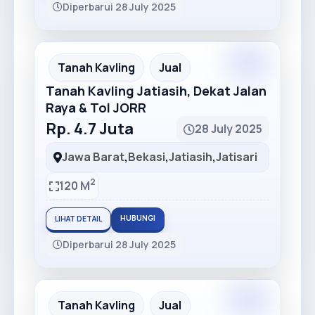
Diperbarui 28 July 2025
Premium
Recommended
Tanah Kavling
Jual
Tanah Kavling Jatiasih, Dekat Jalan
Raya & Tol JORR
Rp. 4.7 Juta
28 July 2025
Jawa Barat
,
Bekasi
,
Jatiasih
,
Jatisari
2
120 M
HUBUNGI
LIHAT DETAIL
Diperbarui 28 July 2025
Premium
Recommended
Tanah Kavling
Jual