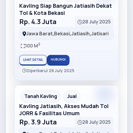
Kavling Siap Bangun Jatiasih Dekat
Tol & Kota Bekasi
Rp. 4.3 Juta
28 July 2025
Jawa Barat
,
Bekasi
,
Jatiasih
,
Jatisari
2
100 M
HUBUNGI
LIHAT DETAIL
Diperbarui 28 July 2025
Premium
Recommended
Tanah Kavling
Jual
Kavling Jatiasih, Akses Mudah Tol
JORR & Fasilitas Umum
Rp. 3.9 Juta
28 July 2025