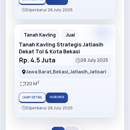
Diperbarui 28 July 2025
Premium
Recommended
Tanah Kavling
Jual
Tanah Kavling Strategis Jatiasih
Dekat Tol & Kota Bekasi
Rp. 4.5 Juta
28 July 2025
Jawa Barat
,
Bekasi
,
Jatiasih
,
Jatisari
2
120 M
HUBUNGI
LIHAT DETAIL
Diperbarui 28 July 2025