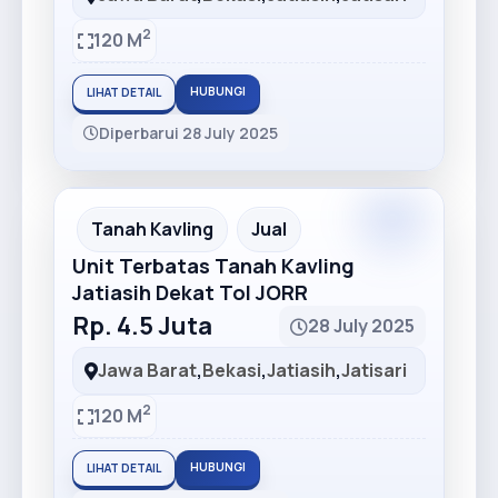
2
120 M
HUBUNGI
LIHAT DETAIL
Diperbarui 28 July 2025
Premium
Recommended
Tanah Kavling
Jual
Unit Terbatas Tanah Kavling
Jatiasih Dekat Tol JORR
Rp. 4.5 Juta
28 July 2025
Jawa Barat
,
Bekasi
,
Jatiasih
,
Jatisari
2
120 M
HUBUNGI
LIHAT DETAIL