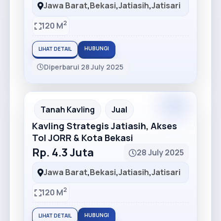
Jawa Barat
,
Bekasi
,
Jatiasih
,
Jatisari
2
120 M
HUBUNGI
LIHAT DETAIL
Diperbarui 28 July 2025
Premium
Recommended
Tanah Kavling
Jual
Kavling Strategis Jatiasih, Akses
Tol JORR & Kota Bekasi
Rp. 4.3 Juta
28 July 2025
Jawa Barat
,
Bekasi
,
Jatiasih
,
Jatisari
2
120 M
HUBUNGI
LIHAT DETAIL