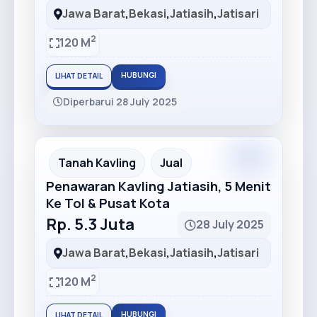
Jawa Barat
,
Bekasi
,
Jatiasih
,
Jatisari
2
120 M
HUBUNGI
LIHAT DETAIL
Diperbarui 28 July 2025
Premium
Recommended
Tanah Kavling
Jual
Penawaran Kavling Jatiasih, 5 Menit
Ke Tol & Pusat Kota
Rp. 5.3 Juta
28 July 2025
Jawa Barat
,
Bekasi
,
Jatiasih
,
Jatisari
2
120 M
HUBUNGI
LIHAT DETAIL