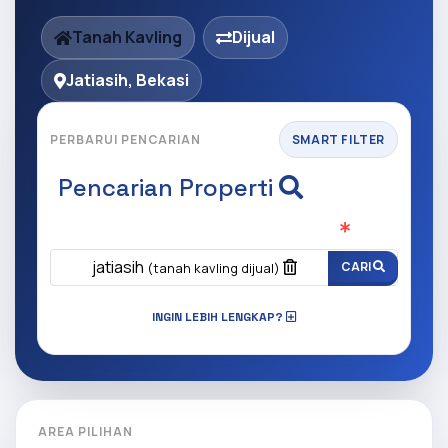
Tanah Kavling
Dijual
Jatiasih, Bekasi
PERBARUI PENCARIAN
SMART FILTER
Pencarian Properti
Apa yang ingin anda cari?
(Wajib Isi
)
jatiasih
CARI
(tanah kavling dijual)
INGIN LEBIH LENGKAP?
AREA PILIHAN