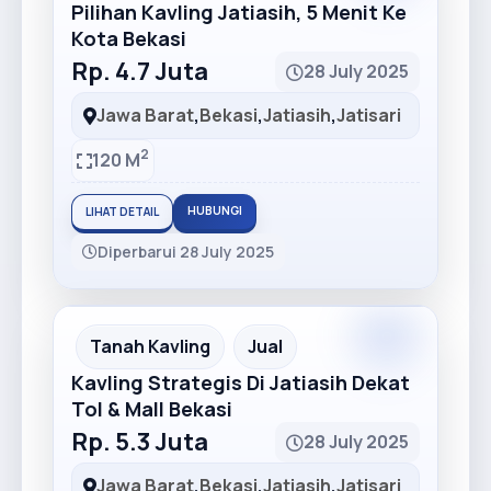
Pilihan Kavling Jatiasih, 5 Menit Ke
Kota Bekasi
Rp. 4.7 Juta
28 July 2025
Jawa Barat
,
Bekasi
,
Jatiasih
,
Jatisari
2
120 M
HUBUNGI
LIHAT DETAIL
Diperbarui 28 July 2025
Premium
Recommended
Tanah Kavling
Jual
Kavling Strategis Di Jatiasih Dekat
Tol & Mall Bekasi
Rp. 5.3 Juta
28 July 2025
Jawa Barat
,
Bekasi
,
Jatiasih
,
Jatisari