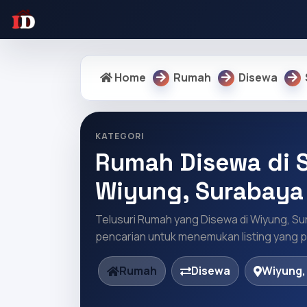
Home
Rumah
Disewa
KATEGORI
Rumah Disewa di S
Wiyung, Surabaya
Telusuri Rumah yang Disewa di Wiyung, Su
pencarian untuk menemukan listing yang pa
Rumah
Disewa
Wiyung,