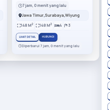
7 jam, 0 menit yang lalu
Jawa Timur
,
Surabaya
,
Wiyung
2
2
148 M
148 M
4
3
HUBUNGI
LIHAT DETAIL
Diperbarui 7 jam, 0 menit yang lalu