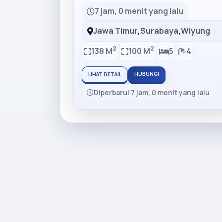
7 jam, 0 menit yang lalu
Jawa Timur
,
Surabaya
,
Wiyung
2
2
138 M
100 M
5
4
HUBUNGI
LIHAT DETAIL
Diperbarui 7 jam, 0 menit yang lalu