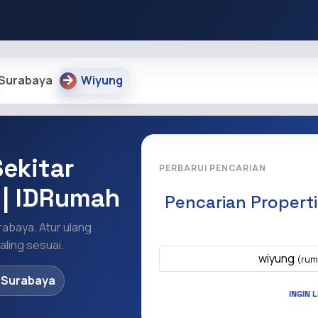
Surabaya
Wiyung
ekitar
PERBARUI PENCARIAN
 | IDRumah
Pencarian Propert
rabaya. Atur ulang
Apa yang ingi
ling sesuai.
wiyung
(rum
 Surabaya
INGIN 