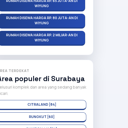
RUMAH DISEWA HARGA RP. 65 JUTA-AN DI
WIYUNG
RUMAH DISEWA HARGA RP. 80 JUTA-AN DI
WIYUNG
RUMAH DISEWA HARGA RP. 2 MILIAR-AN DI
WIYUNG
REA TERDEKAT
Area populer di Surabaya
elusuri komplek dan area yang sedang banyak
icari.
CITRALAND [84]
RUNGKUT [60]