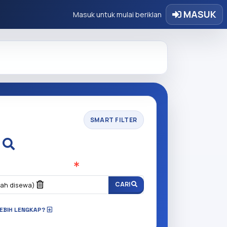
MASUK
Masuk untuk mulai beriklan
SMART FILTER
i
n anda cari?
(Wajib Isi
)
CARI
ah disewa)
LEBIH LENGKAP?