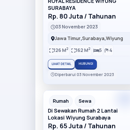
ROYAL RESIDENCE WIYUNG
SURABAYA
Rp. 80 Juta / Tahunan
03 November 2023
Jawa Timur
,
Surabaya
,
Wiyung
2
2
126 M
162 M
5
4
HUBUNGI
LIHAT DETAIL
Diperbarui 03 November 2023
Premiu
Recommended
Rumah
Sewa
Di Sewakan Rumah 2 Lantai
Lokasi Wiyung Surabaya
Rp. 65 Juta / Tahunan