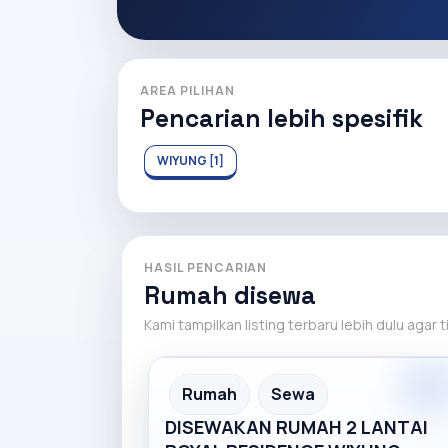
AREA PILIHAN
Pencarian lebih spesifik
WIYUNG [1]
HASIL PENCARIAN
Rumah disewa
Kami tampilkan listing terbaru lebih dulu agar 
Partne
Partner Ad
Rumah
Sewa
DISEWAKAN RUMAH 2 LANTAI