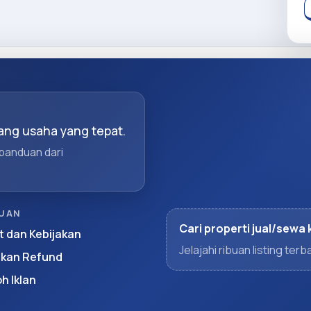
ng usaha yang tepat.
 panduan dari
UAN
Cari properti jual/sewa 
t dan Kebijakan
Jelajahi ribuan listing te
akan Refund
h Iklan