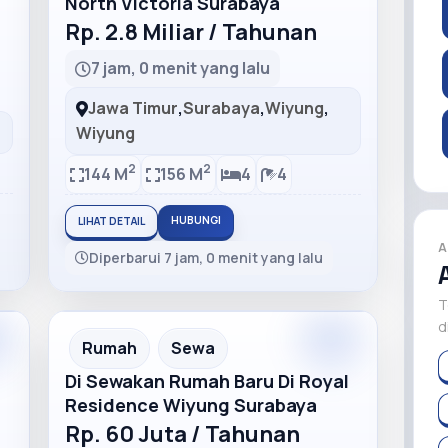
North Victoria Surabaya
Rp. 2.8 Miliar / Tahunan
7 jam, 0 menit yang lalu
Jawa Timur
,
Surabaya
,
Wiyung
,
Wiyung
2
2
144 M
156 M
4
4
HUBUNGI
LIHAT DETAIL
A
Diperbarui 7 jam, 0 menit yang lalu
T
d
m
Premium
Recommended
Rumah
Sewa
Di Sewakan Rumah Baru Di Royal
Residence Wiyung Surabaya
Rp. 60 Juta / Tahunan