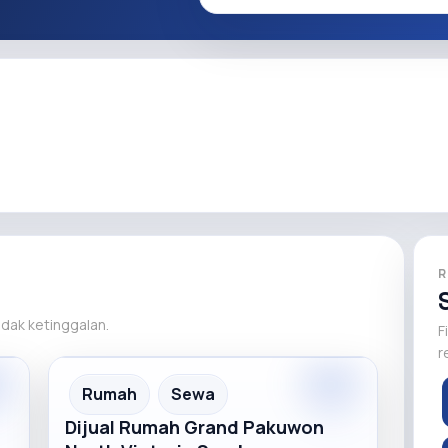
R
tidak ketinggalan.
F
r
r
Premium
Recommended
Rumah
Sewa
Dijual Rumah Grand Pakuwon