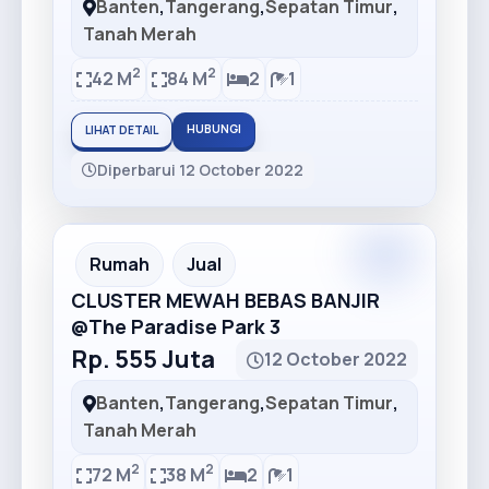
Banten
,
Tangerang
,
Sepatan Timur
,
Tanah Merah
2
2
42 M
84 M
2
1
HUBUNGI
LIHAT DETAIL
Diperbarui 12 October 2022
Premium
Recommended
Rumah
Jual
CLUSTER MEWAH BEBAS BANJIR
@The Paradise Park 3
Rp. 555 Juta
12 October 2022
Banten
,
Tangerang
,
Sepatan Timur
,
Tanah Merah
2
2
72 M
38 M
2
1