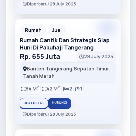
Diperbarui 28 July 2025
Premium
Recommended
Rumah
Jual
Rumah Cantik Dan Strategis Siap
Huni Di Pakuhaji Tangerang
Rp. 655 Juta
28 July 2025
Banten
,
Tangerang
,
Sepatan Timur
,
Tanah Merah
2
2
84 M
42 M
2
1
HUBUNGI
LIHAT DETAIL
Diperbarui 28 July 2025