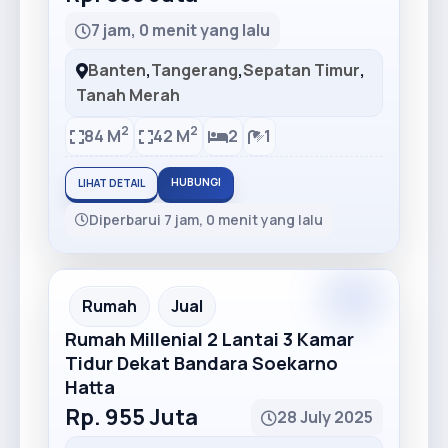
7 jam, 0 menit yang lalu
Banten
,
Tangerang
,
Sepatan Timur
,
Tanah Merah
2
2
84 M
42 M
2
1
HUBUNGI
LIHAT DETAIL
Diperbarui 7 jam, 0 menit yang lalu
Premium
Recommended
Rumah
Jual
Rumah Millenial 2 Lantai 3 Kamar
Tidur Dekat Bandara Soekarno
Hatta
Rp. 955 Juta
28 July 2025