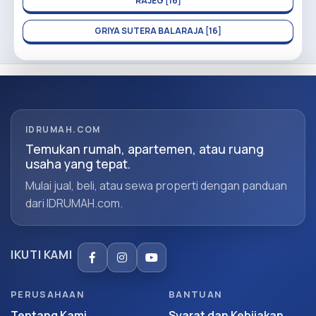
RAJEG [16]
GRIYA SUTERA BALARAJA [16]
IDRUMAH.COM
Temukan rumah, apartemen, atau ruang
usaha yang tepat.
Mulai jual, beli, atau sewa properti dengan panduan
dari IDRUMAH.com.
IKUTI KAMI
PERUSAHAAN
BANTUAN
Tentang Kami
Syarat dan Kebijakan