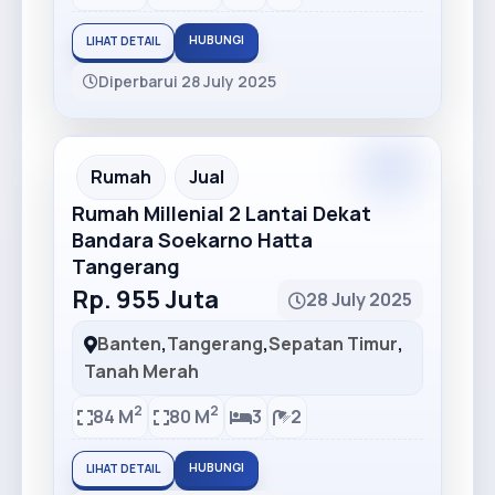
HUBUNGI
LIHAT DETAIL
Diperbarui 28 July 2025
Premium
Recommended
Rumah
Jual
Rumah Millenial 2 Lantai Dekat
Bandara Soekarno Hatta
Tangerang
Rp. 955 Juta
28 July 2025
Banten
,
Tangerang
,
Sepatan Timur
,
Tanah Merah
2
2
84 M
80 M
3
2
HUBUNGI
LIHAT DETAIL