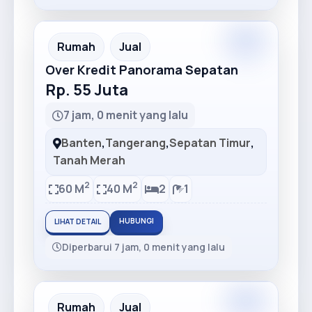
Premium
Recommended
Rumah
Jual
Over Kredit Panorama Sepatan
Rp. 55 Juta
7 jam, 0 menit yang lalu
Banten
,
Tangerang
,
Sepatan Timur
,
Tanah Merah
2
2
60 M
40 M
2
1
HUBUNGI
LIHAT DETAIL
Diperbarui 7 jam, 0 menit yang lalu
Premium
Recommended
Rumah
Jual