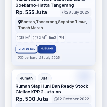
Soekarno-Hatta Tangerang
Rp. 555 Juta
28 July 2025
Banten
,
Tangerang
,
Sepatan Timur
,
Tanah Merah
2
2
38 M
72 M
2
1
HUBUNGI
LIHAT DETAIL
Diperbarui 28 July 2025
Premium
Recommended
Rumah
Jual
Rumah Siap Huni Dan Ready Stock
Cicilan KPR 2 Juta-an
Rp. 500 Juta
12 October 2022