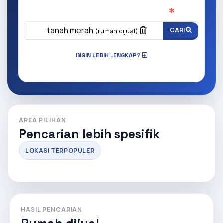
Apa yang ingin anda cari?
(Wajib Isi
)
tanah merah
CARI
(rumah dijual)
INGIN LEBIH LENGKAP?
AREA PILIHAN
Pencarian lebih spesifik
LOKASI TERPOPULER
HASIL PENCARIAN