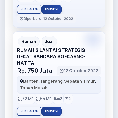
HUBUNGI
LIHAT DETAIL
Diperbarui 12 October 2022
Premium
Recommended
Rumah
Jual
RUMAH 2 LANTAI STRATEGIS
DEKAT BANDARA SOEKARNO-
HATTA
Rp. 750 Juta
12 October 2022
Banten
,
Tangerang
,
Sepatan Timur
,
Tanah Merah
2
2
72 M
65 M
2
2
HUBUNGI
LIHAT DETAIL