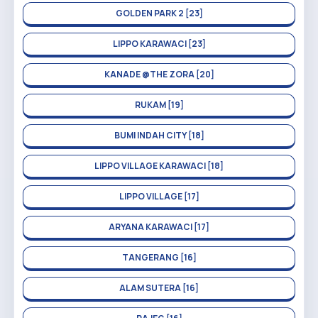
GOLDEN PARK 2 [23]
LIPPO KARAWACI [23]
KANADE @THE ZORA [20]
RUKAM [19]
BUMI INDAH CITY [18]
LIPPO VILLAGE KARAWACI [18]
LIPPO VILLAGE [17]
ARYANA KARAWACI [17]
TANGERANG [16]
ALAM SUTERA [16]