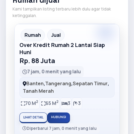
Rumah dijual
Kami tampilkan listing terbaru lebih dulu agar tidak
ketinggalan.
Premium
Recommended
Rumah
Jual
Over Kredit Rumah 2 Lantai Siap
Huni
Rp. 88 Juta
7 jam, 0 menit yang lalu
Banten
,
Tangerang
,
Sepatan Timur
,
Tanah Merah
2
2
70 M
65 M
3
3
HUBUNGI
LIHAT DETAIL
Diperbarui 7 jam, 0 menit yang lalu