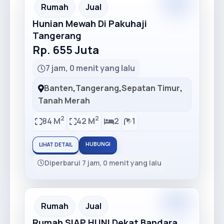
Premium
Recommended
Rumah
Jual
Hunian Mewah Di Pakuhaji
Tangerang
Rp. 655 Juta
7 jam, 0 menit yang lalu
Banten
,
Tangerang
,
Sepatan Timur
,
Tanah Merah
2
2
84 M
42 M
2
1
HUBUNGI
LIHAT DETAIL
Diperbarui 7 jam, 0 menit yang lalu
Premium
Recommended
Rumah
Jual
Rumah SIAP HUNI Dekat Bandara