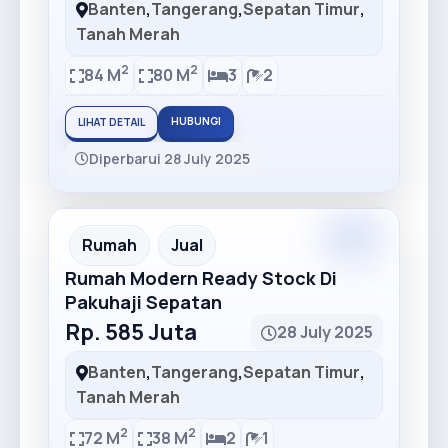
Banten
,
Tangerang
,
Sepatan Timur
,
Tanah Merah
2
2
84 M
80 M
3
2
HUBUNGI
LIHAT DETAIL
Diperbarui 28 July 2025
Premium
Recommended
Rumah
Jual
Rumah Modern Ready Stock Di
Pakuhaji Sepatan
Rp. 585 Juta
28 July 2025
Banten
,
Tangerang
,
Sepatan Timur
,
Tanah Merah
2
2
72 M
38 M
2
1