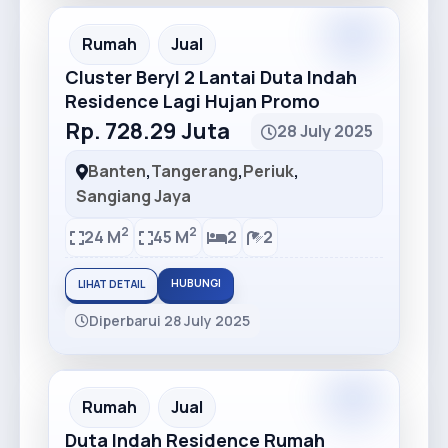
Premium
Recommended
Rumah
Jual
Cluster Beryl 2 Lantai Duta Indah
Residence Lagi Hujan Promo
Rp. 728.29 Juta
28 July 2025
Banten
,
Tangerang
,
Periuk
,
Sangiang Jaya
2
2
24 M
45 M
2
2
HUBUNGI
LIHAT DETAIL
Diperbarui 28 July 2025
Premium
Recommended
Rumah
Jual
Duta Indah Residence Rumah