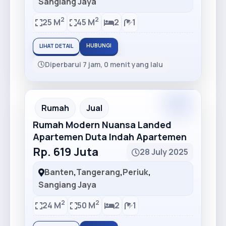
Sangiang Jaya
2
2
25 M
45 M
2
1
HUBUNGI
LIHAT DETAIL
Diperbarui 7 jam, 0 menit yang lalu
Premium
Recommended
Rumah
Jual
Rumah Modern Nuansa Landed
Apartemen Duta Indah Apartemen
Rp. 619 Juta
28 July 2025
Banten
,
Tangerang
,
Periuk
,
Sangiang Jaya
2
2
24 M
50 M
2
1