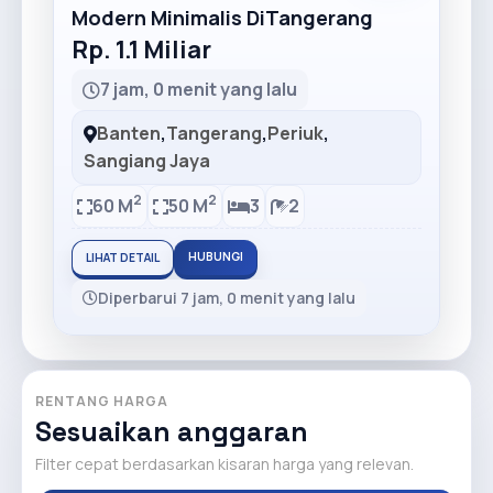
Modern Minimalis DiTangerang
Rp. 1.1 Miliar
7 jam, 0 menit yang lalu
Banten
,
Tangerang
,
Periuk
,
Sangiang Jaya
2
2
60 M
50 M
3
2
HUBUNGI
LIHAT DETAIL
Diperbarui 7 jam, 0 menit yang lalu
RENTANG HARGA
Sesuaikan anggaran
Filter cepat berdasarkan kisaran harga yang relevan.