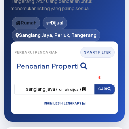
Tangerang. Atur ulang pencarian untuk
menemukan listing yang paling sesuai.
Rumah
Dijual
Sangiang Jaya, Periuk, Tangerang
PERBARUI PENCARIAN
SMART FILTER
Pencarian Properti
Apa yang ingin anda cari?
(Wajib Isi
)
sangiang jaya
CARI
(rumah dijual)
INGIN LEBIH LENGKAP?