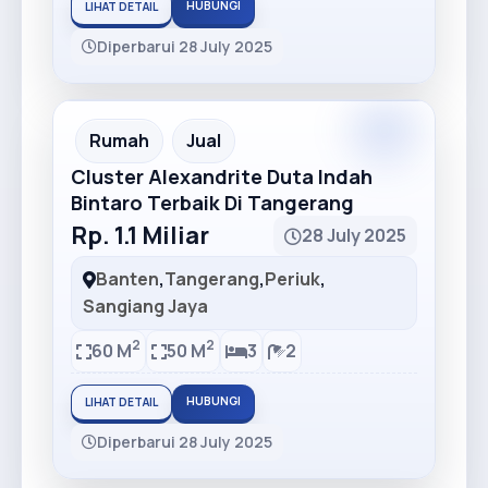
HUBUNGI
LIHAT DETAIL
Diperbarui 28 July 2025
Premium
Recommended
Rumah
Jual
Cluster Alexandrite Duta Indah
Bintaro Terbaik Di Tangerang
Rp. 1.1 Miliar
28 July 2025
Banten
,
Tangerang
,
Periuk
,
Sangiang Jaya
2
2
60 M
50 M
3
2
HUBUNGI
LIHAT DETAIL
Diperbarui 28 July 2025