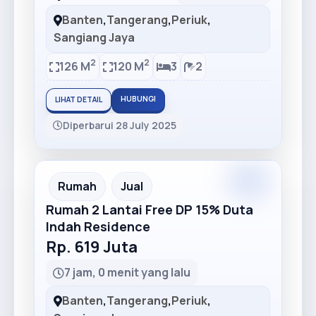
Banten
,
Tangerang
,
Periuk
,
Sangiang Jaya
2
2
126 M
120 M
3
2
HUBUNGI
LIHAT DETAIL
Diperbarui 28 July 2025
Premium
Recommended
Rumah
Jual
Rumah 2 Lantai Free DP 15% Duta
Indah Residence
Rp. 619 Juta
7 jam, 0 menit yang lalu
Banten
,
Tangerang
,
Periuk
,