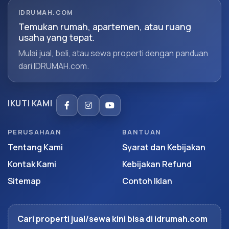
IDRUMAH.COM
Temukan rumah, apartemen, atau ruang
usaha yang tepat.
Mulai jual, beli, atau sewa properti dengan panduan
dari IDRUMAH.com.
IKUTI KAMI
PERUSAHAAN
BANTUAN
Tentang Kami
Syarat dan Kebijakan
Kontak Kami
Kebijakan Refund
Sitemap
Contoh Iklan
Cari properti jual/sewa kini bisa di idrumah.com