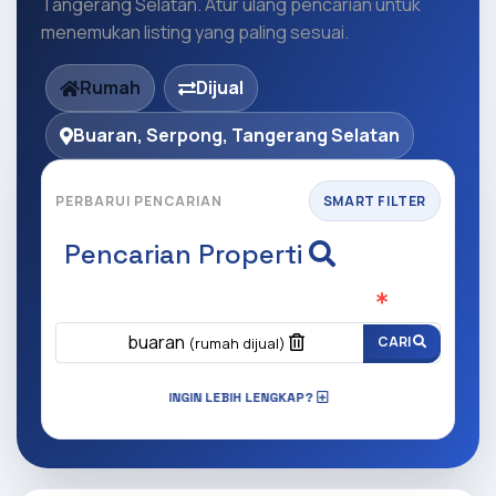
Tangerang Selatan. Atur ulang pencarian untuk
menemukan listing yang paling sesuai.
Rumah
Dijual
Buaran, Serpong, Tangerang Selatan
PERBARUI PENCARIAN
SMART FILTER
Pencarian Properti
Apa yang ingin anda cari?
(Wajib Isi
)
buaran
CARI
(rumah dijual)
INGIN LEBIH LENGKAP?