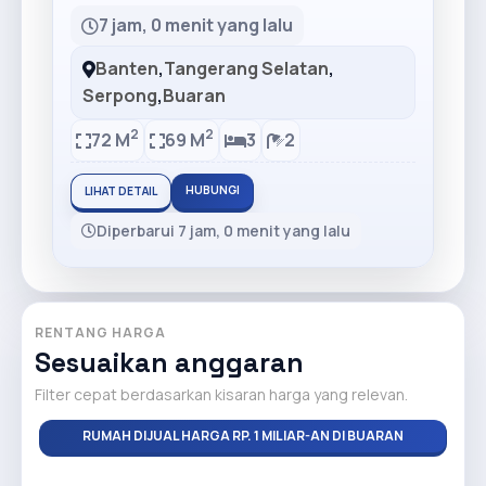
7 jam, 0 menit yang lalu
Banten
,
Tangerang Selatan
,
Serpong
,
Buaran
2
2
72 M
69 M
3
2
HUBUNGI
LIHAT DETAIL
Diperbarui 7 jam, 0 menit yang lalu
RENTANG HARGA
Sesuaikan anggaran
Filter cepat berdasarkan kisaran harga yang relevan.
RUMAH DIJUAL HARGA RP. 1 MILIAR-AN DI BUARAN