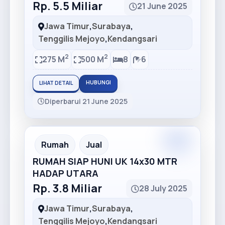
Rp. 5.5 Miliar
21 June 2025
Jawa Timur
,
Surabaya
,
Tenggilis Mejoyo
,
Kendangsari
2
2
275 M
500 M
8
6
HUBUNGI
LIHAT DETAIL
Diperbarui 21 June 2025
Rumah
Jual
RUMAH SIAP HUNI UK 14x30 MTR
HADAP UTARA
Rp. 3.8 Miliar
28 July 2025
Jawa Timur
,
Surabaya
,
Tenggilis Mejoyo
,
Kendangsari