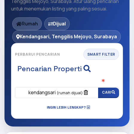
Tenggilis Mejoyo, Surabaya. Atur ulang pencarian
untuk menemukan listing yang paling sesuai.
Rumah
Dijual
Kendangsari, Tenggilis Mejoyo, Surabaya
PERBARUI PENCARIAN
SMART FILTER
Pencarian Properti
Apa yang ingin anda cari?
(Wajib Isi
)
kendangsari
CARI
(rumah dijual)
INGIN LEBIH LENGKAP?