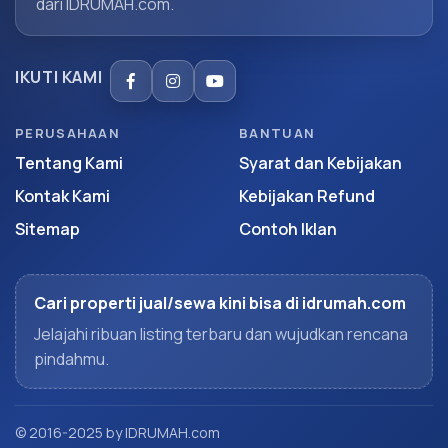
dari IDRUMAH.com.
IKUTI KAMI
PERUSAHAAN
BANTUAN
Tentang Kami
Syarat dan Kebijakan
Kontak Kami
Kebijakan Refund
Sitemap
Contoh Iklan
Cari properti jual/sewa kini bisa di idrumah.com
Jelajahi ribuan listing terbaru dan wujudkan rencana
pindahmu.
© 2016-2025 by IDRUMAH.com