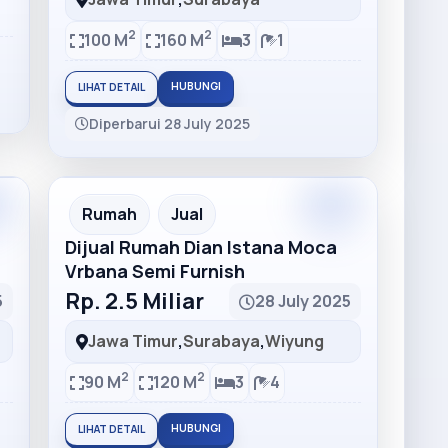
2
2
100 M
160 M
3
1
HUBUNGI
LIHAT DETAIL
Diperbarui 28 July 2025
Rumah
Jual
Dijual Rumah Dian Istana Moca
Vrbana Semi Furnish
Rp. 2.5 Miliar
5
28 July 2025
Jawa Timur
,
Surabaya
,
Wiyung
2
2
90 M
120 M
3
4
HUBUNGI
LIHAT DETAIL