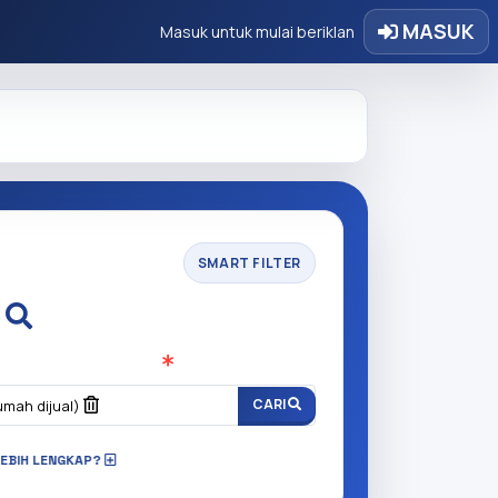
MASUK
Masuk untuk mulai beriklan
SMART FILTER
i
n anda cari?
(Wajib Isi
)
CARI
umah dijual)
LEBIH LENGKAP?