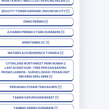
WISATA BUKIT MAS CLUSTER ROYAL PALAIS [1]
EDUCITY TOWER HARVARD, PAKUWON CITY [1]
DRMO PERMAI [1]
JL DARMO PERMAI UTARA SURABAYA [1]
APARTEMEN UC [1]
WATERPLACE RESIDENCE TOWER A [1]
CITRALAND NORTHWEST PARK RUMAH 2
LANTAI SIAP HUNI - FREE PPN DAN BANYAK
PROMO LAINNYA - SURVEI LOKASI / PESAN UNIT
RIKI 0856 0854 0888 [1]
PERUM MULYOSARI TENGAH BPD [1]
TAMAN GAYUNGSARI BARAT [1]
TAMBAK SAWAH SURABAYA [1]