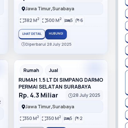
Jawa Timur
,
Surabaya
2
2
382 M
500 M
5
6
HUBUNGI
LIHAT DETAIL
Diperbarui 28 July 2025
Rumah
Jual
RUMAH 1.5 LT DI SIMPANG DARMO
PERMAI SELATAN SURABAYA
Rp. 4.3 Miliar
28 July 2025
2
Jawa Timur
,
Surabaya
2
2
350 M
350 M
5
2