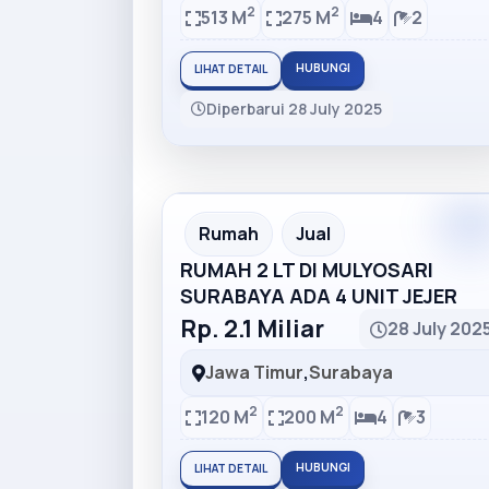
2
2
513 M
275 M
4
2
HUBUNGI
LIHAT DETAIL
Diperbarui 28 July 2025
Rumah
Jual
RUMAH 2 LT DI MULYOSARI
SURABAYA ADA 4 UNIT JEJER
Rp. 2.1 Miliar
28 July 202
Jawa Timur
,
Surabaya
2
2
120 M
200 M
4
3
HUBUNGI
LIHAT DETAIL