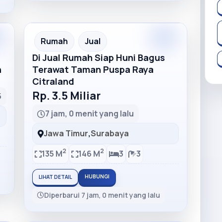
Rumah
Jual
Di Jual Rumah Siap Huni Bagus
h
Terawat Taman Puspa Raya
Citraland
Rp. 3.5 Miliar
5
7 jam, 0 menit yang lalu
Jawa Timur
,
Surabaya
2
2
135 M
146 M
3
3
HUBUNGI
LIHAT DETAIL
Diperbarui 7 jam, 0 menit yang lalu