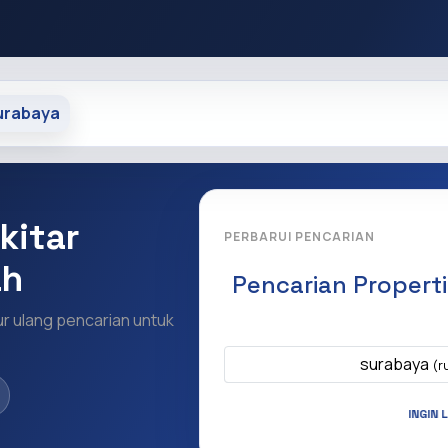
urabaya
kitar
PERBARUI PENCARIAN
ah
Pencarian Propert
ur ulang pencarian untuk
Apa yang ingi
surabaya
(r
INGIN 