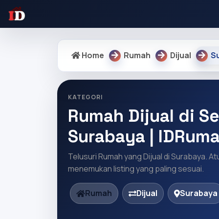
Home
Rumah
Dijual
S
KATEGORI
Rumah Dijual di Se
Surabaya | IDRum
Telusuri Rumah yang Dijual di Surabaya. At
menemukan listing yang paling sesuai.
Rumah
Dijual
Surabaya