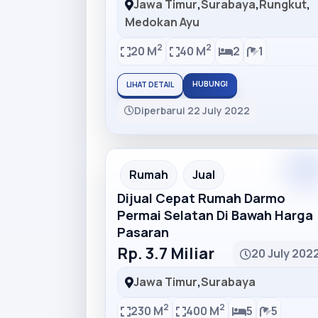
Jawa Timur
,
Surabaya
,
Rungkut
,
Medokan Ayu
2
2
20 M
40 M
2
1
HUBUNGI
LIHAT DETAIL
Diperbarui 22 July 2022
Rumah
Jual
Dijual Cepat Rumah Darmo
Permai Selatan Di Bawah Harga
Pasaran
Rp. 3.7 Miliar
20 July 202
Jawa Timur
,
Surabaya
2
2
230 M
400 M
5
5