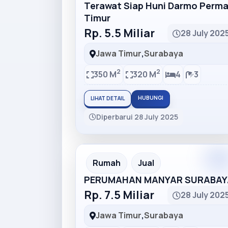
Terawat Siap Huni Darmo Perma
Timur
Rp. 5.5 Miliar
28 July 202
Jawa Timur
,
Surabaya
2
2
350 M
320 M
4
3
HUBUNGI
LIHAT DETAIL
Diperbarui 28 July 2025
Rumah
Jual
PERUMAHAN MANYAR SURABAY
Rp. 7.5 Miliar
28 July 202
Jawa Timur
,
Surabaya