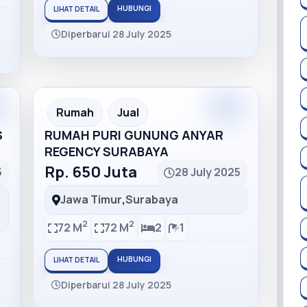
HUBUNGI
LIHAT DETAIL
Diperbarui 28 July 2025
Rumah
Jual
S
RUMAH PURI GUNUNG ANYAR
REGENCY SURABAYA
Rp. 650 Juta
5
28 July 2025
Jawa Timur
,
Surabaya
2
2
72 M
72 M
2
1
HUBUNGI
LIHAT DETAIL
Diperbarui 28 July 2025