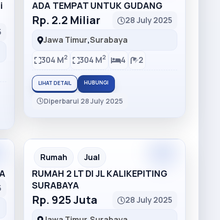
i
ADA TEMPAT UNTUK GUDANG
Rp. 2.2 Miliar
28 July 2025
5
Jawa Timur
,
Surabaya
2
2
304 M
304 M
4
2
HUBUNGI
LIHAT DETAIL
Diperbarui 28 July 2025
Rumah
Jual
A
RUMAH 2 LT DI JL KALIKEPITING
SURABAYA
5
Rp. 925 Juta
28 July 2025
Jawa Timur
,
Surabaya