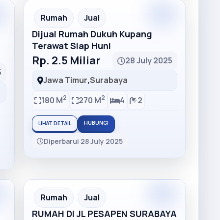
Rumah
Jual
Dijual Rumah Dukuh Kupang
Terawat Siap Huni
Rp. 2.5 Miliar
28 July 2025
5
Jawa Timur
,
Surabaya
2
2
180 M
270 M
4
2
HUBUNGI
LIHAT DETAIL
Diperbarui 28 July 2025
Rumah
Jual
RUMAH DI JL PESAPEN SURABAYA