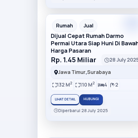
Rumah
Jual
Dijual Cepat Rumah Darmo
Permai Utara Siap Huni Di Bawa
Harga Pasaran
Rp. 1.45 Miliar
28 July 202
Jawa Timur
,
Surabaya
2
2
132 M
110 M
4
2
HUBUNGI
LIHAT DETAIL
Diperbarui 28 July 2025