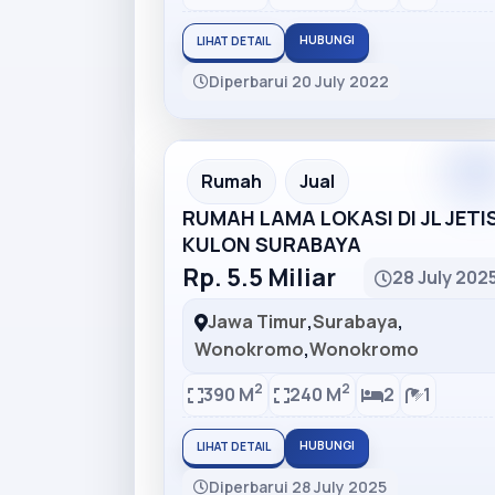
HUBUNGI
LIHAT DETAIL
Diperbarui 20 July 2022
Rumah
Jual
RUMAH LAMA LOKASI DI JL JETI
KULON SURABAYA
Rp. 5.5 Miliar
28 July 202
Jawa Timur
,
Surabaya
,
Wonokromo
,
Wonokromo
2
2
390 M
240 M
2
1
HUBUNGI
LIHAT DETAIL
Diperbarui 28 July 2025