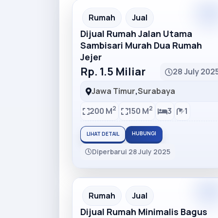
Rumah
Jual
Dijual Rumah Jalan Utama
Sambisari Murah Dua Rumah
Jejer
Rp. 1.5 Miliar
28 July 202
Jawa Timur
,
Surabaya
2
2
200 M
150 M
3
1
HUBUNGI
LIHAT DETAIL
Diperbarui 28 July 2025
Rumah
Jual
Dijual Rumah Minimalis Bagus