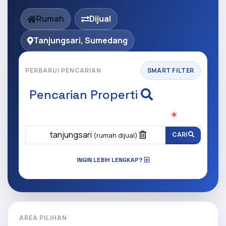
Rumah
Dijual
Tanjungsari, Sumedang
PERBARUI PENCARIAN
SMART FILTER
Pencarian Properti
Apa yang ingin anda cari?
(Wajib Isi
)
tanjungsari
CARI
(rumah dijual)
INGIN LEBIH LENGKAP?
AREA PILIHAN