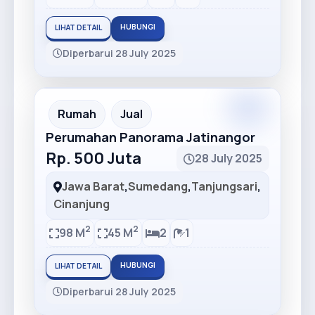
HUBUNGI
LIHAT DETAIL
Diperbarui 28 July 2025
Premium
Recommended
Rumah
Jual
Perumahan Panorama Jatinangor
Rp. 500 Juta
28 July 2025
Jawa Barat
,
Sumedang
,
Tanjungsari
,
Cinanjung
2
2
98 M
45 M
2
1
HUBUNGI
LIHAT DETAIL
Diperbarui 28 July 2025