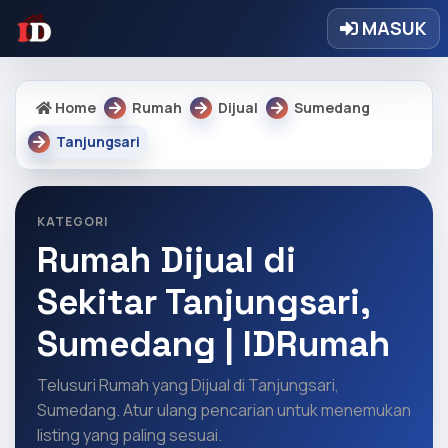
MASUK
Home
Rumah
Dijual
Sumedang
Tanjungsari
KATEGORI
Rumah Dijual di
Sekitar Tanjungsari,
Sumedang | IDRumah
Telusuri Rumah yang Dijual di Tanjungsari,
Sumedang. Atur ulang pencarian untuk menemukan
listing yang paling sesuai.