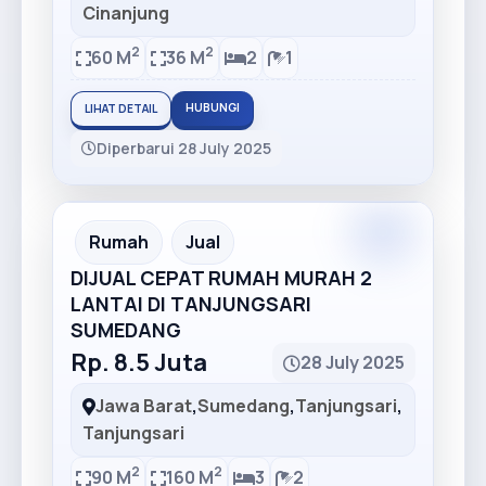
Cinanjung
2
2
60 M
36 M
2
1
HUBUNGI
LIHAT DETAIL
Diperbarui 28 July 2025
Premium
Recommended
Rumah
Jual
DIJUAL CEPAT RUMAH MURAH 2
LANTAI DI TANJUNGSARI
SUMEDANG
Rp. 8.5 Juta
28 July 2025
Jawa Barat
,
Sumedang
,
Tanjungsari
,
Tanjungsari
2
2
90 M
160 M
3
2