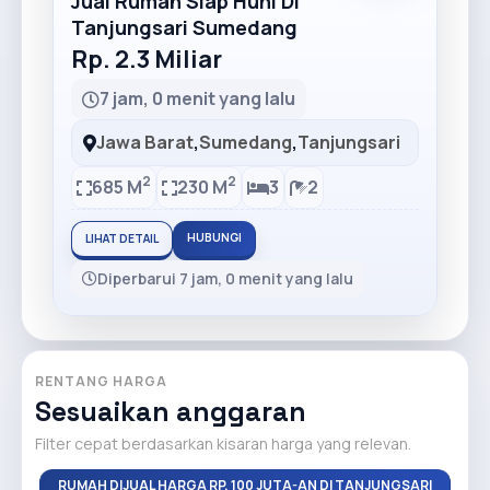
Jual Rumah Siap Huni Di
Tanjungsari Sumedang
Rp. 2.3 Miliar
7 jam, 0 menit yang lalu
Jawa Barat
,
Sumedang
,
Tanjungsari
2
2
685 M
230 M
3
2
HUBUNGI
LIHAT DETAIL
Diperbarui 7 jam, 0 menit yang lalu
RENTANG HARGA
Sesuaikan anggaran
Filter cepat berdasarkan kisaran harga yang relevan.
RUMAH DIJUAL HARGA RP. 100 JUTA-AN DI TANJUNGSARI