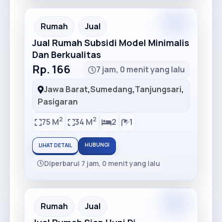
Rumah
Jual
Jual Rumah Subsidi Model Minimalis
Dan Berkualitas
Rp. 166
7 jam, 0 menit yang lalu
Jawa Barat
,
Sumedang
,
Tanjungsari
,
Pasigaran
2
2
75 M
34 M
2
1
HUBUNGI
LIHAT DETAIL
Diperbarui 7 jam, 0 menit yang lalu
Rumah
Jual