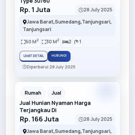
Type 30/60
Rp. 1 Juta
28 July 2025
Jawa Barat
,
Sumedang
,
Tanjungsari
,
Tanjungsari
2
2
60 M
30 M
2
1
HUBUNGI
LIHAT DETAIL
Diperbarui 28 July 2025
Premium
Recommended
Rumah
Jual
Jual Hunian Nyaman Harga
Terjangkau Di
Rp. 166 Juta
28 July 2025
Jawa Barat
,
Sumedang
,
Tanjungsari
,