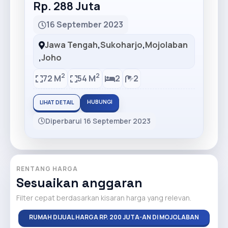
Rp. 288 Juta
16 September 2023
Jawa Tengah
,
Sukoharjo
,
Mojolaban
,
Joho
2
2
72 M
54 M
2
2
HUBUNGI
LIHAT DETAIL
Diperbarui 16 September 2023
RENTANG HARGA
Sesuaikan anggaran
Filter cepat berdasarkan kisaran harga yang relevan.
RUMAH DIJUAL HARGA RP. 200 JUTA-AN DI MOJOLABAN