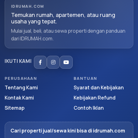
IDRUMAH.COM
Temukan rumah, apartemen, atau ruang
usaha yang tepat.
Mulai jual, beli, atau sewa properti dengan panduan
dari IDRUMAH.com.
IKUTI KAMI
PERUSAHAAN
BANTUAN
Tentang Kami
Syarat dan Kebijakan
Kontak Kami
Kebijakan Refund
Sitemap
Contoh Iklan
Cari properti jual/sewa kini bisa di idrumah.com