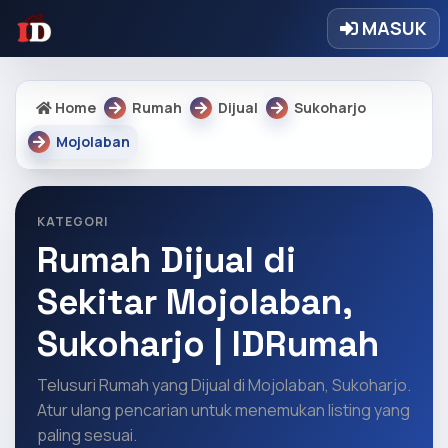
MASUK
Home
Rumah
Dijual
Sukoharjo
Mojolaban
KATEGORI
Rumah Dijual di
Sekitar Mojolaban,
Sukoharjo | IDRumah
Telusuri Rumah yang Dijual di Mojolaban, Sukoharjo.
Atur ulang pencarian untuk menemukan listing yang
paling sesuai.