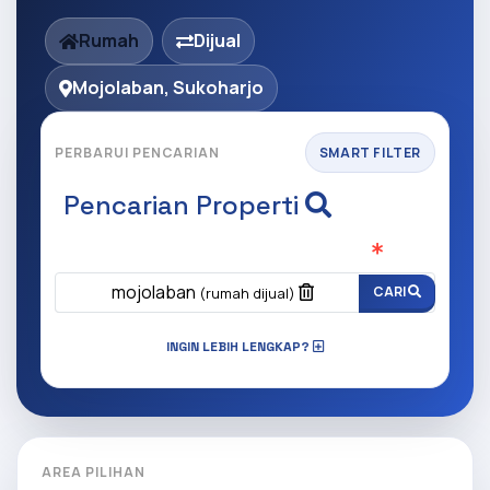
Rumah
Dijual
Mojolaban, Sukoharjo
PERBARUI PENCARIAN
SMART FILTER
Pencarian Properti
Apa yang ingin anda cari?
(Wajib Isi
)
mojolaban
CARI
(rumah dijual)
INGIN LEBIH LENGKAP?
AREA PILIHAN