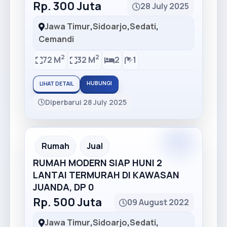
Rp. 300 Juta
28 July 2025
Jawa Timur
,
Sidoarjo
,
Sedati
,
Cemandi
2
2
72 M
32 M
2
1
HUBUNGI
LIHAT DETAIL
Diperbarui 28 July 2025
Premium
Recommended
Rumah
Jual
RUMAH MODERN SIAP HUNI 2
LANTAI TERMURAH DI KAWASAN
JUANDA, DP 0
Rp. 500 Juta
09 August 2022
Jawa Timur
,
Sidoarjo
,
Sedati
,