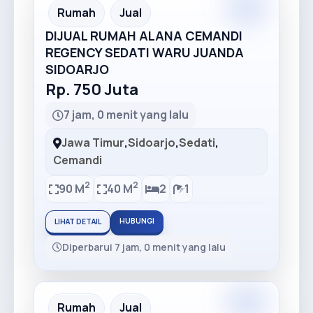
Premium
Recommended
Rumah
Jual
DIJUAL RUMAH ALANA CEMANDI
REGENCY SEDATI WARU JUANDA
SIDOARJO
Rp. 750 Juta
7 jam, 0 menit yang lalu
Jawa Timur
,
Sidoarjo
,
Sedati
,
Cemandi
2
2
90 M
40 M
2
1
HUBUNGI
LIHAT DETAIL
Diperbarui 7 jam, 0 menit yang lalu
Premium
Recommended
Rumah
Jual