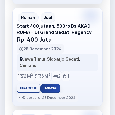
Premium
Recommended
Rumah
Jual
Start 400jutaan, 500rb Bs AKAD
RUMAH Di Grand Sedati Regency
Rp. 400 Juta
28 December 2024
Jawa Timur
,
Sidoarjo
,
Sedati
,
Cemandi
2
2
72 M
36 M
2
1
HUBUNGI
LIHAT DETAIL
Diperbarui 28 December 2024