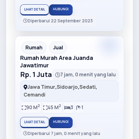
HUBUNGI
LIHAT DETAIL
Diperbarui 22 September 2023
Premium
Recommended
Rumah
Jual
Rumah Murah Area Juanda
Jawatimur
Rp. 1 Juta
7 jam, 0 menit yang lalu
Jawa Timur
,
Sidoarjo
,
Sedati
,
Cemandi
2
2
90 M
45 M
3
1
HUBUNGI
LIHAT DETAIL
Diperbarui 7 jam, 0 menit yang lalu