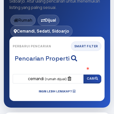
Sidoarjo. Atur ulang pencarian untuk menemukan
listing yang paling sesuai.
Rumah
Dijual
Cemandi, Sedati, Sidoarjo
PERBARUI PENCARIAN
SMART FILTER
Pencarian Properti
Apa yang ingin anda cari?
(Wajib Isi
)
cemandi
CARI
(rumah dijual)
INGIN LEBIH LENGKAP?