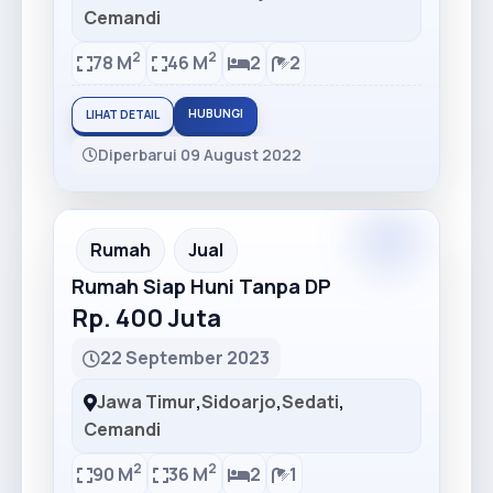
Cemandi
2
2
78 M
46 M
2
2
HUBUNGI
LIHAT DETAIL
Diperbarui 09 August 2022
Premium
Recommended
Rumah
Jual
Rumah Siap Huni Tanpa DP
Rp. 400 Juta
22 September 2023
Jawa Timur
,
Sidoarjo
,
Sedati
,
Cemandi
2
2
90 M
36 M
2
1