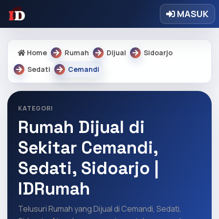
MASUK
Home
Rumah
Dijual
Sidoarjo
Sedati
Cemandi
KATEGORI
Rumah Dijual di
Sekitar Cemandi,
Sedati, Sidoarjo |
IDRumah
Telusuri Rumah yang Dijual di Cemandi, Sedati,