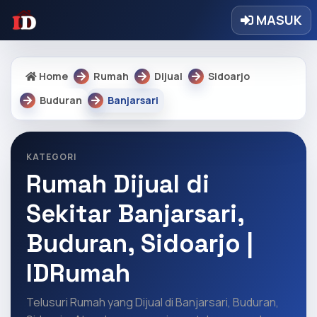
MASUK
Home
Rumah
Dijual
Sidoarjo
Buduran
Banjarsari
KATEGORI
Rumah Dijual di
Sekitar Banjarsari,
Buduran, Sidoarjo |
IDRumah
Telusuri Rumah yang Dijual di Banjarsari, Buduran,