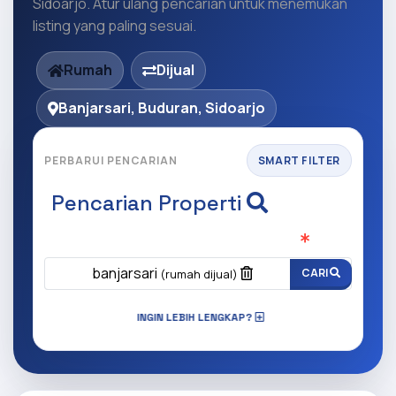
Sidoarjo. Atur ulang pencarian untuk menemukan
listing yang paling sesuai.
Rumah
Dijual
Banjarsari, Buduran, Sidoarjo
PERBARUI PENCARIAN
SMART FILTER
Pencarian Properti
Apa yang ingin anda cari?
(Wajib Isi
)
banjarsari
CARI
(rumah dijual)
INGIN LEBIH LENGKAP?