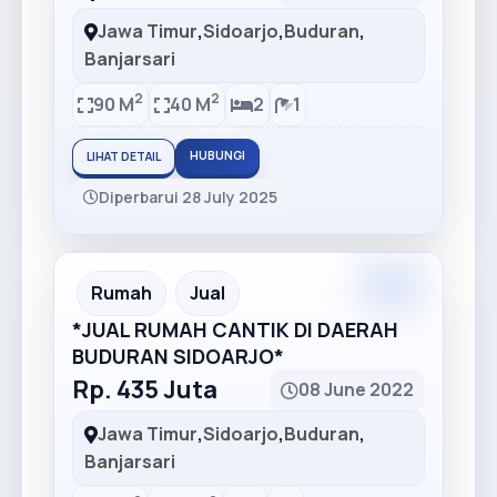
Jawa Timur
,
Sidoarjo
,
Buduran
,
Banjarsari
2
2
90 M
40 M
2
1
HUBUNGI
LIHAT DETAIL
Diperbarui 28 July 2025
Rumah
Jual
*JUAL RUMAH CANTIK DI DAERAH
BUDURAN SIDOARJO*
Rp. 435 Juta
08 June 2022
Jawa Timur
,
Sidoarjo
,
Buduran
,
Banjarsari