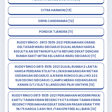
CITRA HARMONI [13]
GRIYA CANDRAMAS [12]
PONDOK TJANDRA [11]
RUDDY RINGO : 0813-3535-2021 PERUMAHAN GRAND
DELTASARI WARU SIDOARJO DIJUAL MURAH HARGA
600JUTA AN SISTIM NUP 5JUTA REFUND DEKAT DENGAN
RUMAH SAKIT MITRA KELUARGA WARU SIDOARJO [11]
RUDDY RINGO 0813-3535-2021 DIJUAL RUMAH 2 LANTAI
HARGA PERDANA 570JUTA LOKASI MASANGAN WETAN
GEDANGAN SIDOARJO JLN RAYA RONGGOJALU NO 222
SUKODONO SIDOARJO ( LAMPU MERAH GEDANGAN KE
KANAN (UTJ 10JUTA LANSGUNG PILIH UNITNYA [10]
RUDDY RINGO 0813-3535-2021 PERUMAHAN MODERN PAKAI
KARTU TAMAN KRIAN REGENCY KOTA KRIAN TAMAN KRIAN
REGENCY PERUMAHAN DEKAT DENGAN PASAR KRIAN TYPE
36/75 HARGA CASH 369 JTAN KPR FREE ALL BIAYA [10]