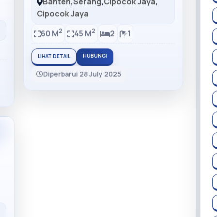
Banten
,
Serang
,
Cipocok Jaya
,
Cipocok Jaya
2
2
60 M
45 M
2
1
HUBUNGI
LIHAT DETAIL
Diperbarui 28 July 2025