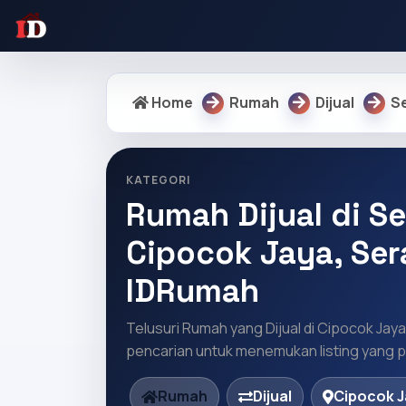
Home
Rumah
Dijual
S
KATEGORI
Rumah Dijual di Se
Cipocok Jaya, Ser
IDRumah
Telusuri Rumah yang Dijual di Cipocok Jaya
pencarian untuk menemukan listing yang pa
Rumah
Dijual
Cipocok J