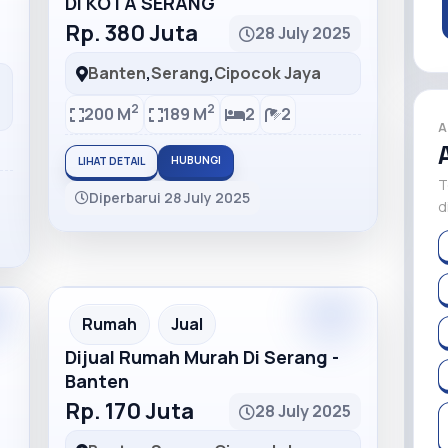
DI KOTA SERANG
Rp. 380 Juta
28 July 2025
Banten
,
Serang
,
Cipocok Jaya
2
2
200 M
189 M
2
2
A
HUBUNGI
LIHAT DETAIL
T
Diperbarui 28 July 2025
d
m
Premium
Recommended
Rumah
Jual
Dijual Rumah Murah Di Serang -
Banten
Rp. 170 Juta
28 July 2025