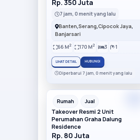
Rp. 350 Juta
7 jam, 0 menit yang lalu
Banten
,
Serang
,
Cipocok Jaya
,
Banjarsari
2
2
66 M
170 M
3
1
HUBUNGI
LIHAT DETAIL
Diperbarui 7 jam, 0 menit yang lalu
Premiu
Recommended
Rumah
Jual
Takeover Resmi 2 Unit
Perumahan Graha Dalung
Residence
Rp. 80 Juta