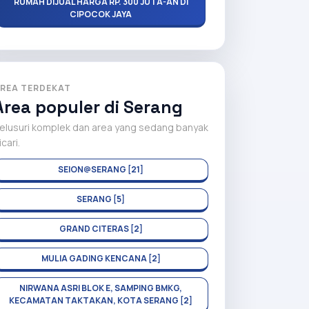
RUMAH DIJUAL HARGA RP. 300 JUTA-AN DI
CIPOCOK JAYA
REA TERDEKAT
Area populer di Serang
elusuri komplek dan area yang sedang banyak
icari.
SEION@SERANG [21]
SERANG [5]
GRAND CITERAS [2]
MULIA GADING KENCANA [2]
NIRWANA ASRI BLOK E, SAMPING BMKG,
KECAMATAN TAKTAKAN, KOTA SERANG [2]