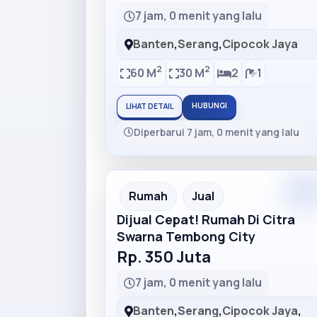
7 jam, 0 menit yang lalu
Banten
,
Serang
,
Cipocok Jaya
2
2
60 M
30 M
2
1
HUBUNGI
LIHAT DETAIL
Diperbarui 7 jam, 0 menit yang lalu
Rumah
Jual
Dijual Cepat! Rumah Di Citra
Swarna Tembong City
Rp. 350 Juta
7 jam, 0 menit yang lalu
Banten
,
Serang
,
Cipocok Jaya
,