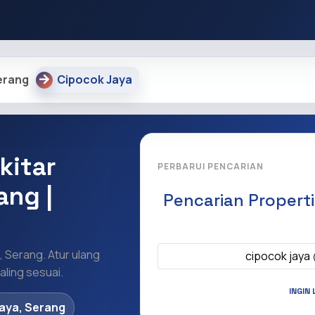
erang
Cipocok Jaya
kitar
PERBARUI PENCARIAN
ang |
Pencarian Propert
Apa yang ingi
, Serang. Atur ulang
cipocok jaya
ling sesuai.
INGIN 
aya, Serang