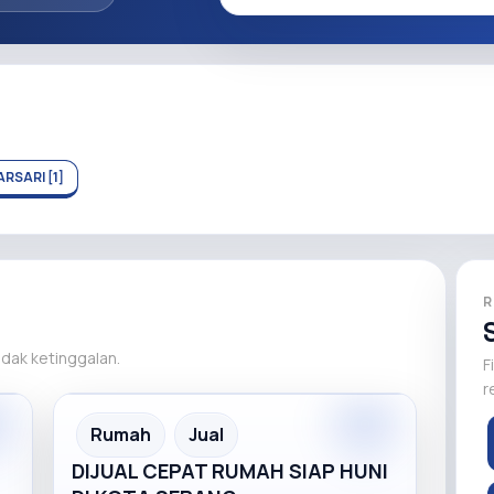
RSARI [1]
R
tidak ketinggalan.
F
r
m
Premium
Recommended
Rumah
Jual
DIJUAL CEPAT RUMAH SIAP HUNI