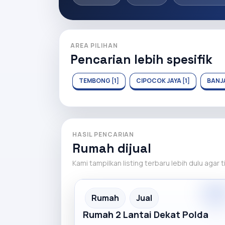
AREA PILIHAN
Pencarian lebih spesifik
TEMBONG [1]
CIPOCOK JAYA [1]
BANJA
HASIL PENCARIAN
Rumah dijual
Kami tampilkan listing terbaru lebih dulu agar 
Premiu
Recommended
Rumah
Jual
Rumah 2 Lantai Dekat Polda