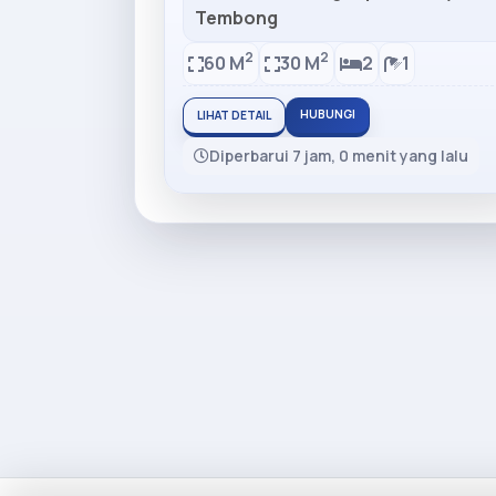
Tembong
2
2
60 M
30 M
2
1
HUBUNGI
LIHAT DETAIL
Diperbarui 7 jam, 0 menit yang lalu