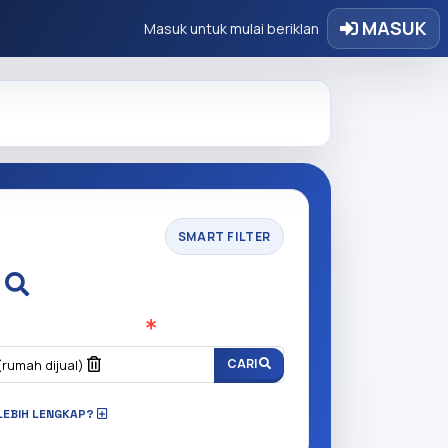
MASUK
Masuk untuk mulai beriklan
SMART FILTER
i
n anda cari?
(Wajib Isi
)
CARI
(rumah dijual)
LEBIH LENGKAP?