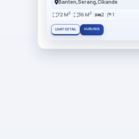
Banten
,
Serang
,
Cikande
2
2
72 M
36 M
2
1
HUBUNGI
LIHAT DETAIL