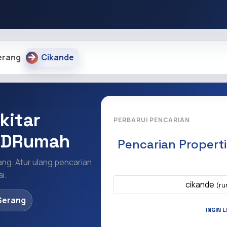
erang
Cikande
kitar
PERBARUI PENCARIAN
 IDRumah
Pencarian Propert
ang. Atur ulang pencarian
Apa yang ingi
i.
cikande
(ru
Serang
INGIN 