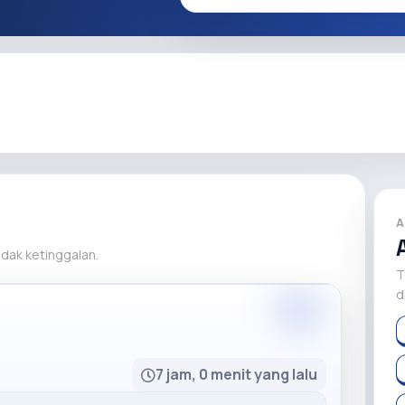
A
tidak ketinggalan.
T
d
Premium
7 jam, 0 menit yang lalu