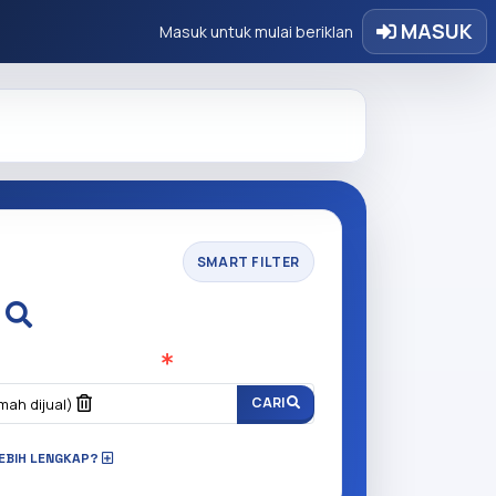
MASUK
Masuk untuk mulai beriklan
SMART FILTER
i
n anda cari?
(Wajib Isi
)
CARI
mah dijual)
LEBIH LENGKAP?