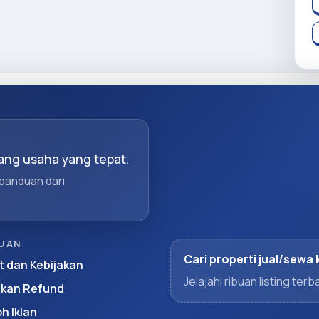
ng usaha yang tepat.
 panduan dari
UAN
Cari properti jual/sewa 
t dan Kebijakan
Jelajahi ribuan listing te
akan Refund
h Iklan