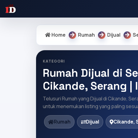
Home
Rumah
Dijual
S
KATEGORI
Rumah Dijual di Se
Cikande, Serang |
Telusuri Rumah yang Dijual di Cikande, Ser
untuk menemukan listing yang paling sesua
Rumah
Dijual
Cikande, 