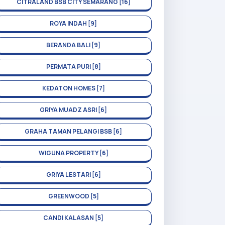
CITRALAND BSB CITY SEMARANG [16]
ROYA INDAH [9]
BERANDA BALI [9]
PERMATA PURI [8]
KEDATON HOMES [7]
GRIYA MUADZ ASRI [6]
GRAHA TAMAN PELANGI BSB [6]
WIGUNA PROPERTY [6]
GRIYA LESTARI [6]
GREENWOOD [5]
CANDI KALASAN [5]