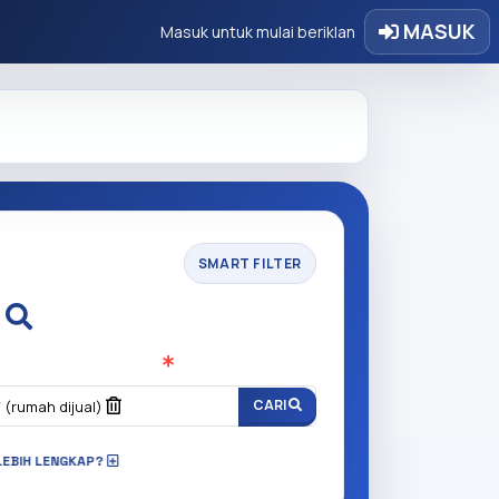
MASUK
Masuk untuk mulai beriklan
SMART FILTER
i
n anda cari?
(Wajib Isi
)
r
CARI
(rumah dijual)
LEBIH LENGKAP?