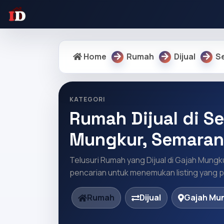
Home
Rumah
Dijual
S
KATEGORI
Rumah Dijual di Se
Mungkur, Semaran
Telusuri Rumah yang Dijual di Gajah Mungk
pencarian untuk menemukan listing yang pa
Rumah
Dijual
Gajah Mu