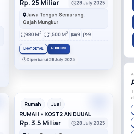
Rp. 25 Miliar
28 July 2025
Jawa Tengah
,
Semarang
,
Gajah Mungkur
2
2
980 M
1,500 M
9
9
HUBUNGI
LIHAT DETAIL
Diperbarui 28 July 2025
A
T
d
m
Premium
Recommended
Rumah
Jual
RUMAH + KOST2 AN DIJUAL
Rp. 3.5 Miliar
28 July 2025