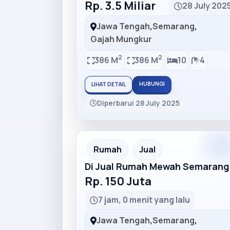
Rp. 3.5 Miliar
28 July 202
Jawa Tengah
,
Semarang
,
Gajah Mungkur
2
2
386 M
386 M
10
4
HUBUNGI
LIHAT DETAIL
Diperbarui 28 July 2025
Rumah
Jual
Di Jual Rumah Mewah Semarang
Rp. 150 Juta
7 jam, 0 menit yang lalu
Jawa Tengah
,
Semarang
,