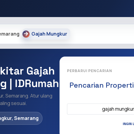
emarang
Gajah Mungkur
kitar Gajah
PERBARUI PENCARIAN
g | IDRumah
Pencarian Propert
ur, Semarang. Atur ulang
Apa yang ingi
ling sesuai.
gajah mungku
ngkur, Semarang
INGIN 