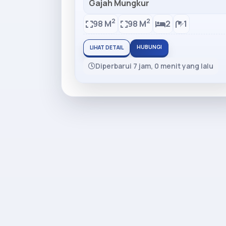
Gajah Mungkur
2
2
98 M
98 M
2
1
HUBUNGI
LIHAT DETAIL
Diperbarui 7 jam, 0 menit yang lalu