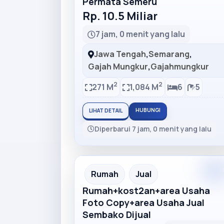
Permata Semeru
Rp. 10.5 Miliar
7 jam, 0 menit yang lalu
Jawa Tengah
,
Semarang
,
Gajah Mungkur
,
Gajahmungkur
2
2
271 M
1,084 M
6
5
HUBUNGI
LIHAT DETAIL
Diperbarui 7 jam, 0 menit yang lalu
Premiu
Recommended
Rumah
Jual
Rumah+kost2an+area Usaha
Foto Copy+area Usaha Jual
Sembako Dijual