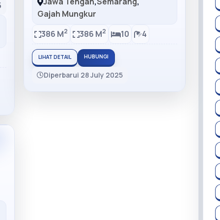
Jawa Tengah
,
Semarang
,
5
Gajah Mungkur
2
2
386 M
386 M
10
4
HUBUNGI
LIHAT DETAIL
Diperbarui 28 July 2025