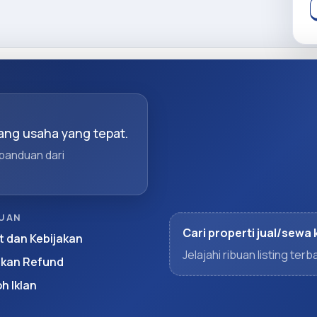
ng usaha yang tepat.
 panduan dari
UAN
Cari properti jual/sewa 
t dan Kebijakan
Jelajahi ribuan listing te
akan Refund
h Iklan