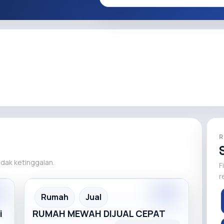
R
tidak ketinggalan.
F
r
m
Premium
Recommended
Rumah
Jual
i
RUMAH MEWAH DIJUAL CEPAT