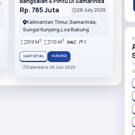
Bangsalan 4 Pintu Di Samarinda
5
Rp. 785 Juta
28 July 2025
Kalimantan Timur
,
Samarinda
,
Sungai Kunjang
,
Loa Bakung
A
2
2
259 M
170 M
2
1
HUBUNGI
LIHAT DETAIL
T
Diperbarui 28 July 2025
d