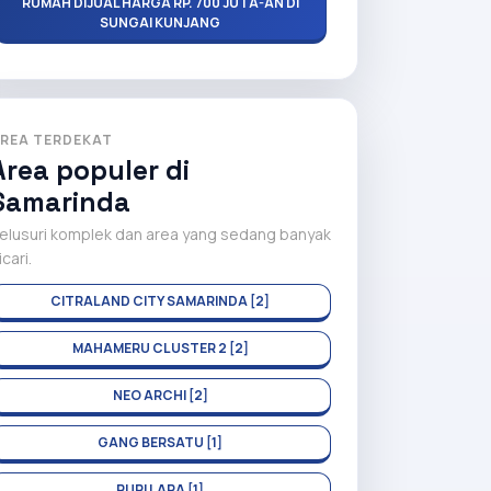
RUMAH DIJUAL HARGA RP. 700 JUTA-AN DI
SUNGAI KUNJANG
REA TERDEKAT
Area populer di
Samarinda
elusuri komplek dan area yang sedang banyak
icari.
CITRALAND CITY SAMARINDA [2]
MAHAMERU CLUSTER 2 [2]
NEO ARCHI [2]
GANG BERSATU [1]
PURI LARA [1]