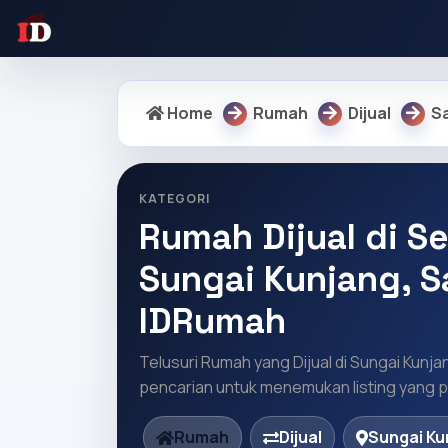
Home
Rumah
Dijual
S
KATEGORI
Rumah Dijual di Se
Sungai Kunjang, S
IDRumah
Telusuri Rumah yang Dijual di Sungai Kunja
pencarian untuk menemukan listing yang pa
Rumah
Dijual
Sungai Ku