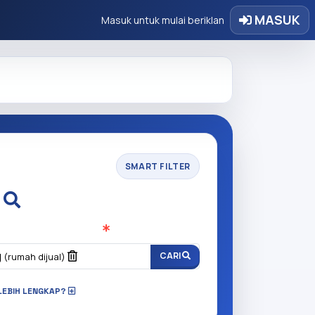
MASUK
Masuk untuk mulai beriklan
SMART FILTER
i
n anda cari?
(Wajib Isi
)
g
CARI
(rumah dijual)
LEBIH LENGKAP?