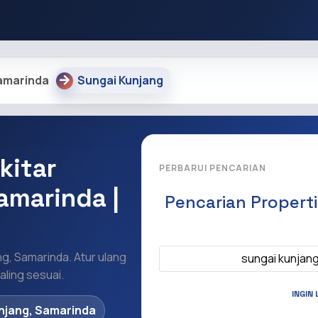
amarinda
Sungai Kunjang
kitar
PERBARUI PENCARIAN
amarinda |
Pencarian Propert
Apa yang ingi
ng, Samarinda. Atur ulang
sungai kunjan
ling sesuai.
INGIN 
njang, Samarinda