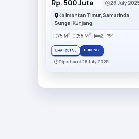
Rp. 500 Juta
28 July 202
Kalimantan Timur
,
Samarinda
,
Sungai Kunjang
2
2
75 M
55 M
2
1
HUBUNGI
LIHAT DETAIL
Diperbarui 28 July 2025