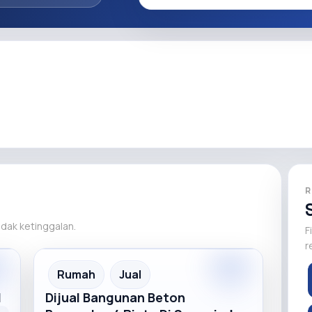
R
tidak ketinggalan.
F
r
m
Premium
Recommended
Rumah
Jual
d
Dijual Bangunan Beton