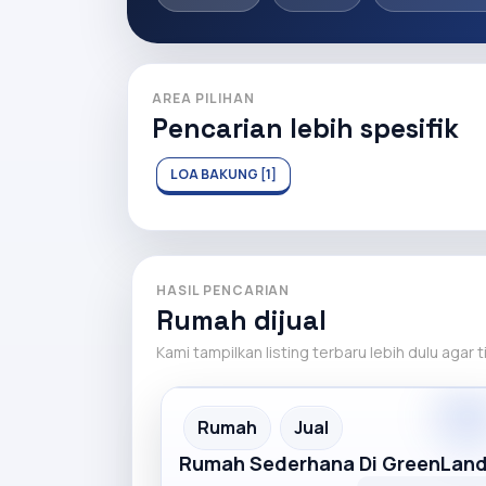
AREA PILIHAN
Pencarian lebih spesifik
LOA BAKUNG [1]
HASIL PENCARIAN
Rumah dijual
Kami tampilkan listing terbaru lebih dulu agar 
Premiu
Recommended
Rumah
Jual
Rumah Sederhana Di GreenLan