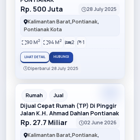
Rp. 500 Juta
28 July 2025
Kalimantan Barat
,
Pontianak
,
Pontianak Kota
2
2
90 M
94 M
2
1
HUBUNGI
LIHAT DETAIL
Diperbarui 28 July 2025
Premium
Recommended
Rumah
Jual
Dijual Cepat Rumah (TP) Di Pinggir
Jalan K.H. Ahmad Dahlan Pontianak
Rp. 27.7 Miliar
02 June 2026
Kalimantan Barat
,
Pontianak
,