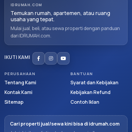
IDRUMAH.COM
Temukan rumah, apartemen, atau ruang
usaha yang tepat.
Mulai jual, beli, atau sewa properti dengan panduan
dari IDRUMAH.com.
IKUTI KAMI
PERUSAHAAN
BANTUAN
Tentang Kami
Syarat dan Kebijakan
Kontak Kami
Kebijakan Refund
Sitemap
Contoh Iklan
Cari properti jual/sewa kini bisa di idrumah.com