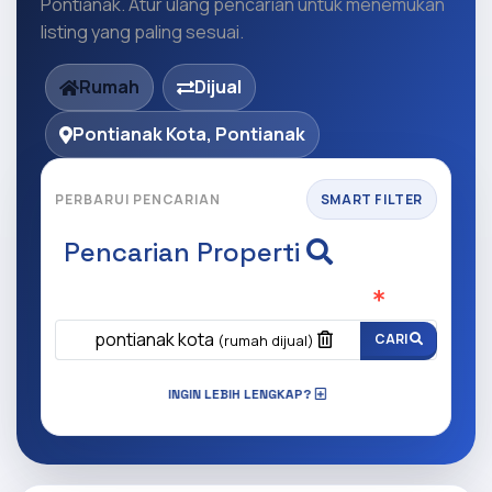
Pontianak. Atur ulang pencarian untuk menemukan
listing yang paling sesuai.
Rumah
Dijual
Pontianak Kota, Pontianak
PERBARUI PENCARIAN
SMART FILTER
Pencarian Properti
Apa yang ingin anda cari?
(Wajib Isi
)
pontianak kota
CARI
(rumah dijual)
INGIN LEBIH LENGKAP?