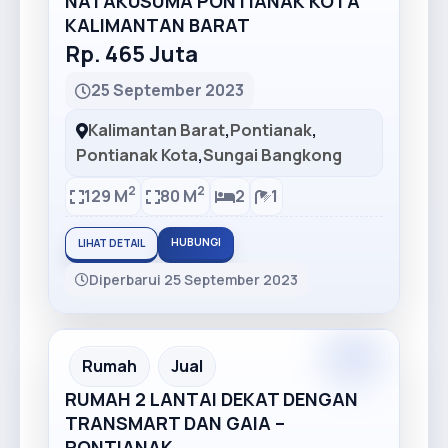
NATAKUSUMA PONTIANAK KOTA
KALIMANTAN BARAT
Rp. 465 Juta
25 September 2023
Kalimantan Barat
,
Pontianak
,
Pontianak Kota
,
Sungai Bangkong
2
2
129 M
80 M
2
1
HUBUNGI
LIHAT DETAIL
Diperbarui 25 September 2023
Premium
Recommended
Rumah
Jual
RUMAH 2 LANTAI DEKAT DENGAN
TRANSMART DAN GAIA –
PONTIANAK