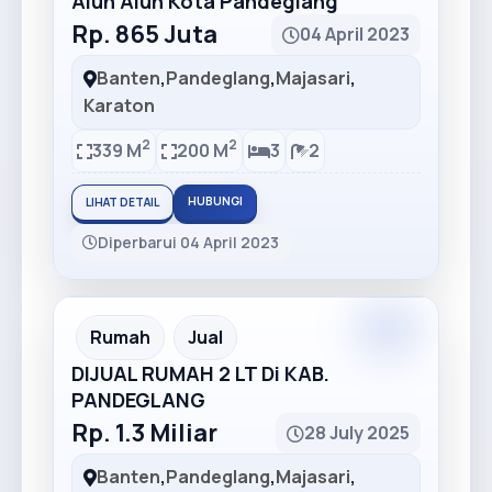
Alun Alun Kota Pandeglang
Rp. 865 Juta
04 April 2023
Banten
,
Pandeglang
,
Majasari
,
Karaton
2
2
339 M
200 M
3
2
HUBUNGI
LIHAT DETAIL
Diperbarui 04 April 2023
Premium
Recommended
Rumah
Jual
DIJUAL RUMAH 2 LT Di KAB.
PANDEGLANG
Rp. 1.3 Miliar
28 July 2025
Banten
,
Pandeglang
,
Majasari
,