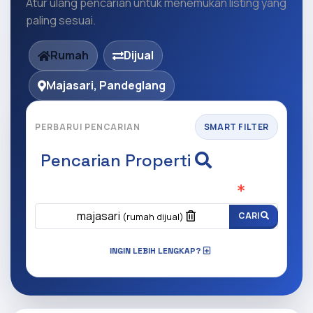
Atur ulang pencarian untuk menemukan listing yang
paling sesuai.
Rumah
Dijual
Majasari, Pandeglang
PERBARUI PENCARIAN
SMART FILTER
Pencarian Properti
Apa yang ingin anda cari?
(Wajib Isi
)
majasari
CARI
(rumah dijual)
INGIN LEBIH LENGKAP?