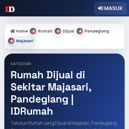
MASUK
Home
Rumah
Dijual
Pandeglang
Majasari
KATEGORI
Rumah Dijual di
Sekitar Majasari,
Pandeglang |
IDRumah
Telusuri Rumah yang Dijual di Majasari, Pandeglang.