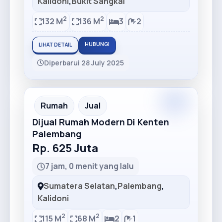
Kalidoni
,
Bukit Sangkal
2
2
132 M
136 M
3
2
HUBUNGI
LIHAT DETAIL
Diperbarui 28 July 2025
Rumah
Jual
Dijual Rumah Modern Di Kenten
Palembang
Rp. 625 Juta
7 jam, 0 menit yang lalu
Sumatera Selatan
,
Palembang
,
Kalidoni
2
2
115 M
68 M
2
1