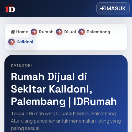
MASUK
Home
Rumah
Dijual
Palembang
Kalidoni
KATEGORI
Rumah Dijual di
Sekitar Kalidoni,
Palembang | IDRumah
Telusuri Rumah yang Dijual di Kalidoni, Palembang.
Atur ulang pencarian untuk menemukan listing yang
paling sesuai.