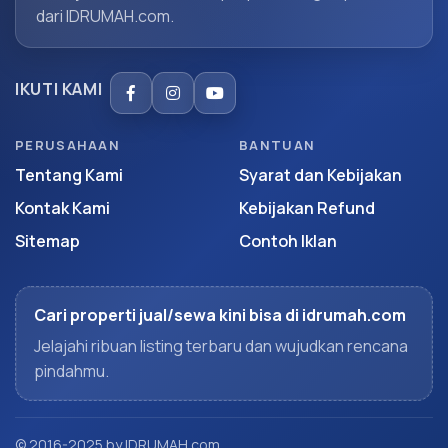
dari IDRUMAH.com.
IKUTI KAMI
PERUSAHAAN
BANTUAN
Tentang Kami
Syarat dan Kebijakan
Kontak Kami
Kebijakan Refund
Sitemap
Contoh Iklan
Cari properti jual/sewa kini bisa di idrumah.com
Jelajahi ribuan listing terbaru dan wujudkan rencana
pindahmu.
© 2016-2025 by IDRUMAH.com