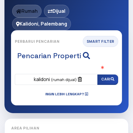
Rumah
Dijual
Kalidoni, Palembang
PERBARUI PENCARIAN
SMART FILTER
Pencarian Properti
Apa yang ingin anda cari?
(Wajib Isi
)
kalidoni
CARI
(rumah dijual)
INGIN LEBIH LENGKAP?
AREA PILIHAN