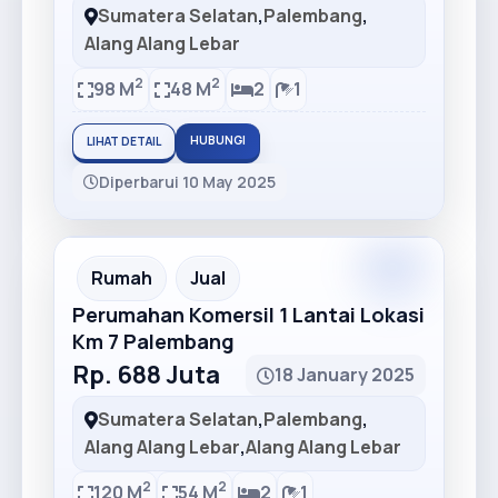
Sumatera Selatan
,
Palembang
,
Alang Alang Lebar
2
2
98 M
48 M
2
1
HUBUNGI
LIHAT DETAIL
Diperbarui 10 May 2025
Premium
Recommended
Rumah
Jual
Perumahan Komersil 1 Lantai Lokasi
Km 7 Palembang
Rp. 688 Juta
18 January 2025
Sumatera Selatan
,
Palembang
,
Alang Alang Lebar
,
Alang Alang Lebar
2
2
120 M
54 M
2
1