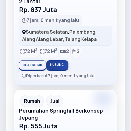
2 Lantai
Rp. 837 Juta
7 jam, 0 menit yang lalu
Sumatera Selatan
,
Palembang
,
Alang Alang Lebar
,
Talang Kelapa
2
2
72 M
72 M
2
2
HUBUNGI
LIHAT DETAIL
Diperbarui 7 jam, 0 menit yang lalu
Premium
Recommended
Rumah
Jual
Perumahan Springhill Berkonsep
Jepang
Rp. 555 Juta