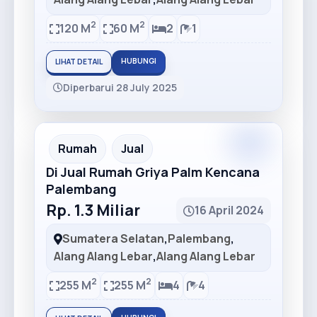
2
2
120 M
60 M
2
1
HUBUNGI
LIHAT DETAIL
Diperbarui 28 July 2025
Premium
Recommended
Rumah
Jual
Di Jual Rumah Griya Palm Kencana
Palembang
Rp. 1.3 Miliar
16 April 2024
Sumatera Selatan
,
Palembang
,
Alang Alang Lebar
,
Alang Alang Lebar
2
2
255 M
255 M
4
4