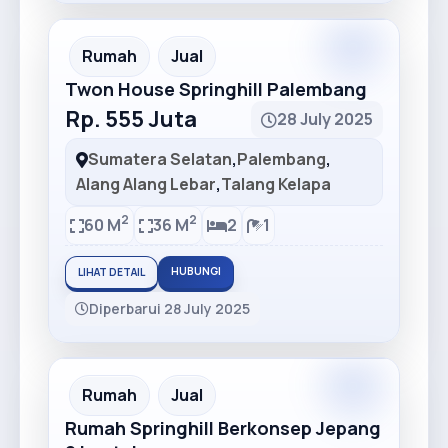
Premium
Recommended
Rumah
Jual
Twon House Springhill Palembang
Rp. 555 Juta
28 July 2025
Sumatera Selatan
,
Palembang
,
Alang Alang Lebar
,
Talang Kelapa
2
2
60 M
36 M
2
1
HUBUNGI
LIHAT DETAIL
Diperbarui 28 July 2025
Premium
Recommended
Rumah
Jual
Rumah Springhill Berkonsep Jepang