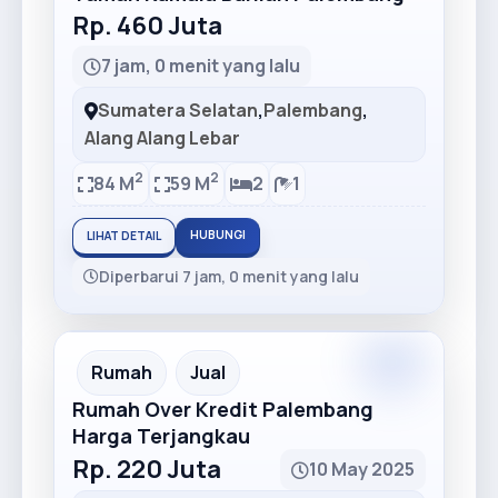
Rp. 460 Juta
7 jam, 0 menit yang lalu
Sumatera Selatan
,
Palembang
,
Alang Alang Lebar
2
2
84 M
59 M
2
1
HUBUNGI
LIHAT DETAIL
Diperbarui 7 jam, 0 menit yang lalu
Premium
Recommended
Rumah
Jual
Rumah Over Kredit Palembang
Harga Terjangkau
Rp. 220 Juta
10 May 2025