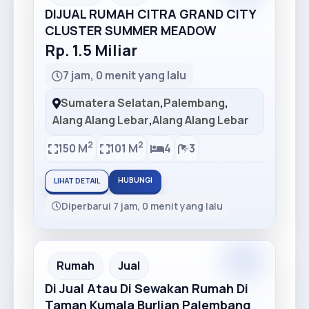
DIJUAL RUMAH CITRA GRAND CITY
CLUSTER SUMMER MEADOW
Rp. 1.5 Miliar
7 jam, 0 menit yang lalu
Sumatera Selatan
,
Palembang
,
Alang Alang Lebar
,
Alang Alang Lebar
2
2
150 M
101 M
4
3
HUBUNGI
LIHAT DETAIL
Diperbarui 7 jam, 0 menit yang lalu
Premium
Recommended
Rumah
Jual
Di Jual Atau Di Sewakan Rumah Di
Taman Kumala Burlian Palembang