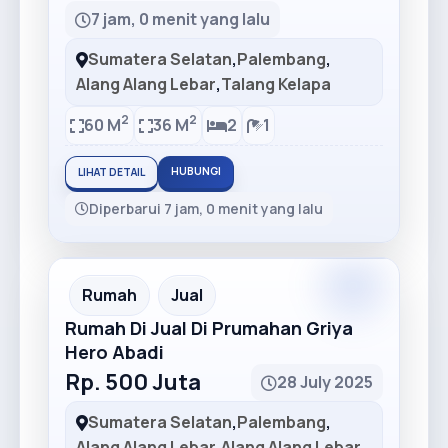
7 jam, 0 menit yang lalu
Sumatera Selatan
,
Palembang
,
Alang Alang Lebar
,
Talang Kelapa
2
2
60 M
36 M
2
1
HUBUNGI
LIHAT DETAIL
Diperbarui 7 jam, 0 menit yang lalu
Premium
Recommended
Rumah
Jual
Rumah Di Jual Di Prumahan Griya
Hero Abadi
Rp. 500 Juta
28 July 2025
Sumatera Selatan
,
Palembang
,
Alang Alang Lebar
,
Alang Alang Lebar