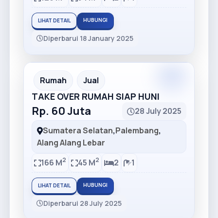
HUBUNGI
LIHAT DETAIL
Diperbarui 18 January 2025
Premium
Recommended
Rumah
Jual
TAKE OVER RUMAH SIAP HUNI
Rp. 60 Juta
28 July 2025
Sumatera Selatan
,
Palembang
,
Alang Alang Lebar
2
2
166 M
45 M
2
1
HUBUNGI
LIHAT DETAIL
Diperbarui 28 July 2025