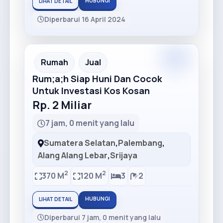
HUBUNGI
LIHAT DETAIL
Diperbarui 16 April 2024
Rumah
Jual
Rum;a;h Siap Huni Dan Cocok
Untuk Investasi Kos Kosan
Rp. 2 Miliar
7 jam, 0 menit yang lalu
Sumatera Selatan
,
Palembang
,
Alang Alang Lebar
,
Srijaya
2
2
370 M
120 M
3
2
HUBUNGI
LIHAT DETAIL
Diperbarui 7 jam, 0 menit yang lalu