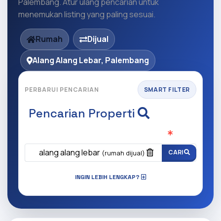
Palembang. Atur ulang pencarian untuk
menemukan listing yang paling sesuai.
Rumah
Dijual
Alang Alang Lebar, Palembang
PERBARUI PENCARIAN
SMART FILTER
Pencarian Properti
Apa yang ingin anda cari?
(Wajib Isi
)
alang alang lebar
CARI
(rumah dijual)
INGIN LEBIH LENGKAP?