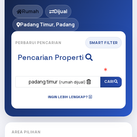
Rumah
Dijual
Padang Timur, Padang
PERBARUI PENCARIAN
SMART FILTER
Pencarian Properti
Apa yang ingin anda cari?
(Wajib Isi
)
padang timur
CARI
(rumah dijual)
INGIN LEBIH LENGKAP?
AREA PILIHAN