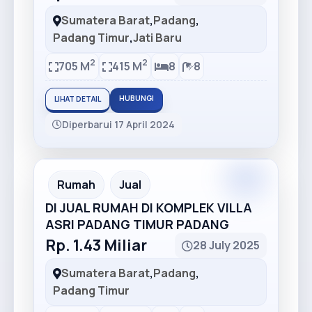
Sumatera Barat
,
Padang
,
Padang Timur
,
Jati Baru
2
2
705 M
415 M
8
8
HUBUNGI
LIHAT DETAIL
Diperbarui 17 April 2024
Rumah
Jual
DI JUAL RUMAH DI KOMPLEK VILLA
ASRI PADANG TIMUR PADANG
Rp. 1.43 Miliar
28 July 2025
Sumatera Barat
,
Padang
,
Padang Timur