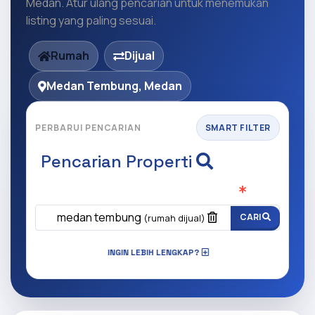
Medan. Atur ulang pencarian untuk menemukan
listing yang paling sesuai.
Rumah
Dijual
Medan Tembung, Medan
PERBARUI PENCARIAN
SMART FILTER
Pencarian Properti
Apa yang ingin anda cari?
(Wajib Isi
)
medan tembung
CARI
(rumah dijual)
INGIN LEBIH LENGKAP?