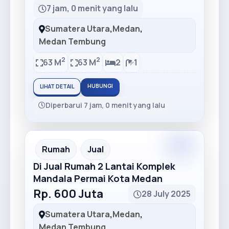
7 jam, 0 menit yang lalu
Sumatera Utara
,
Medan
,
Medan Tembung
2
2
63 M
63 M
2
1
HUBUNGI
LIHAT DETAIL
Diperbarui 7 jam, 0 menit yang lalu
Premium
Recommended
Rumah
Jual
Di Jual Rumah 2 Lantai Komplek
Mandala Permai Kota Medan
Rp. 600 Juta
28 July 2025
Sumatera Utara
,
Medan
,
Medan Tembung