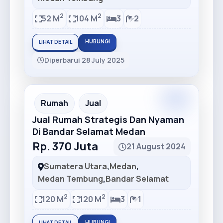
2
2
52 M
104 M
3
2
HUBUNGI
LIHAT DETAIL
Diperbarui 28 July 2025
Premium
Recommended
Rumah
Jual
Jual Rumah Strategis Dan Nyaman
Di Bandar Selamat Medan
Rp. 370 Juta
21 August 2024
Sumatera Utara
,
Medan
,
Medan Tembung
,
Bandar Selamat
2
2
120 M
120 M
3
1
HUBUNGI
LIHAT DETAIL