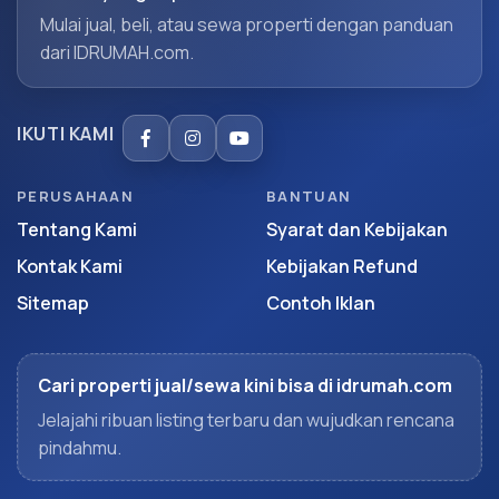
Mulai jual, beli, atau sewa properti dengan panduan
dari IDRUMAH.com.
IKUTI KAMI
PERUSAHAAN
BANTUAN
Tentang Kami
Syarat dan Kebijakan
Kontak Kami
Kebijakan Refund
Sitemap
Contoh Iklan
Cari properti jual/sewa kini bisa di idrumah.com
Jelajahi ribuan listing terbaru dan wujudkan rencana
pindahmu.