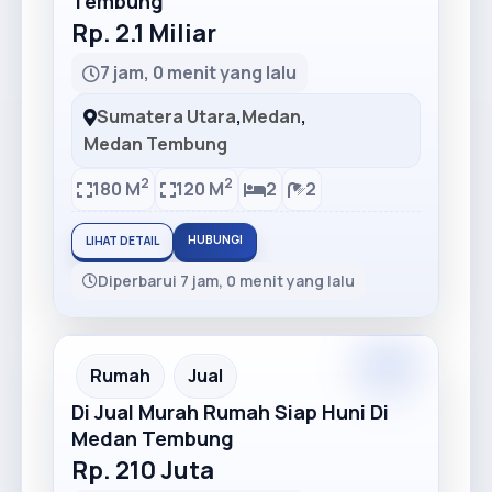
Tembung
Rp. 2.1 Miliar
7 jam, 0 menit yang lalu
Sumatera Utara
,
Medan
,
Medan Tembung
2
2
180 M
120 M
2
2
HUBUNGI
LIHAT DETAIL
Diperbarui 7 jam, 0 menit yang lalu
Premium
Recommended
Rumah
Jual
Di Jual Murah Rumah Siap Huni Di
Medan Tembung
Rp. 210 Juta