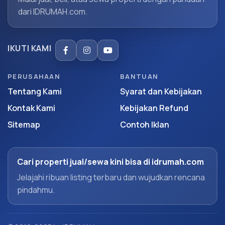
dari IDRUMAH.com.
IKUTI KAMI
PERUSAHAAN
BANTUAN
Tentang Kami
Syarat dan Kebijakan
Kontak Kami
Kebijakan Refund
Sitemap
Contoh Iklan
Cari properti jual/sewa kini bisa di idrumah.com
Jelajahi ribuan listing terbaru dan wujudkan rencana
pindahmu.