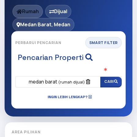
Rumah
Dijual
Medan Barat, Medan
PERBARUI PENCARIAN
SMART FILTER
Pencarian Properti
Apa yang ingin anda cari?
(Wajib Isi
)
medan barat
CARI
(rumah dijual)
INGIN LEBIH LENGKAP?
AREA PILIHAN