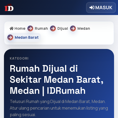
MASUK
Home
Rumah
Dijual
Medan
Medan Barat
KATEGORI
Rumah Dijual di
Sekitar Medan Barat,
Medan | IDRumah
Telusuri Rumah yang Dijual di Medan Barat, Medan.
Atur ulang pencarian untuk menemukan listing yang
paling sesuai.