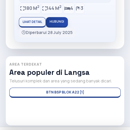
2
2
180 M
144 M
4
3
HUBUNGI
LIHAT DETAIL
Diperbarui 28 July 2025
AREA TERDEKAT
Area populer di Langsa
Telusuri komplek dan area yang sedang banyak dicari.
BTN BSP BLOK A22 [1]