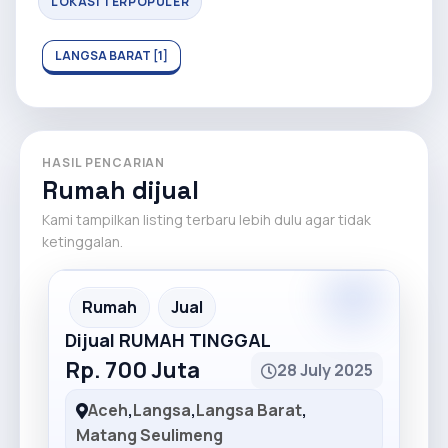
LOKASI TERPOPULER
LANGSA BARAT [1]
HASIL PENCARIAN
Rumah dijual
Kami tampilkan listing terbaru lebih dulu agar tidak
ketinggalan.
Premium
Recommended
Rumah
Jual
Dijual RUMAH TINGGAL
Rp. 700 Juta
28 July 2025
Aceh
,
Langsa
,
Langsa Barat
,
Matang Seulimeng