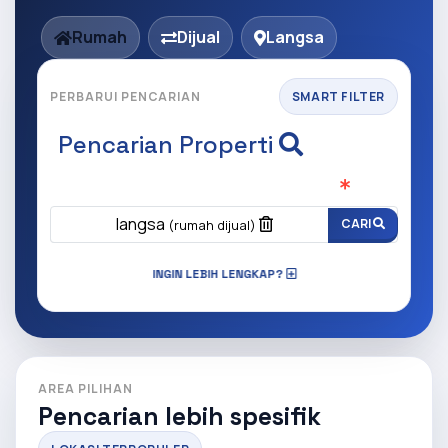
Rumah
Dijual
Langsa
PERBARUI PENCARIAN
SMART FILTER
Pencarian Properti
Apa yang ingin anda cari?
(Wajib Isi
)
langsa
CARI
(rumah dijual)
INGIN LEBIH LENGKAP?
AREA PILIHAN
Pencarian lebih spesifik