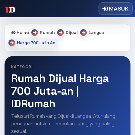
MASUK
Home
Rumah
Dijual
Langsa
Harga 700 Juta An
KATEGORI
Rumah Dijual Harga
700 Juta-an |
IDRumah
Telusuri Rumah yang Dijual di Langsa. Atur ulang
pencarian untuk menemukan listing yang paling
sesuai.