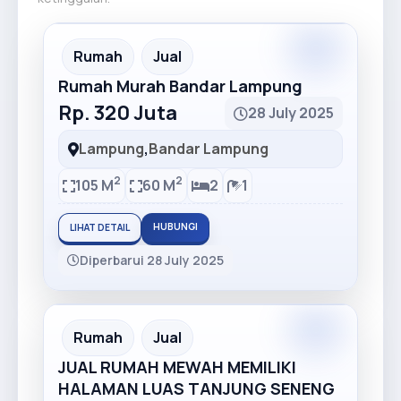
Premium
Recommended
Rumah
Jual
Rumah Murah Bandar Lampung
Rp. 320 Juta
28 July 2025
Lampung
,
Bandar Lampung
2
2
105 M
60 M
2
1
HUBUNGI
LIHAT DETAIL
Diperbarui 28 July 2025
Premium
Recommended
Rumah
Jual
JUAL RUMAH MEWAH MEMILIKI
HALAMAN LUAS TANJUNG SENENG