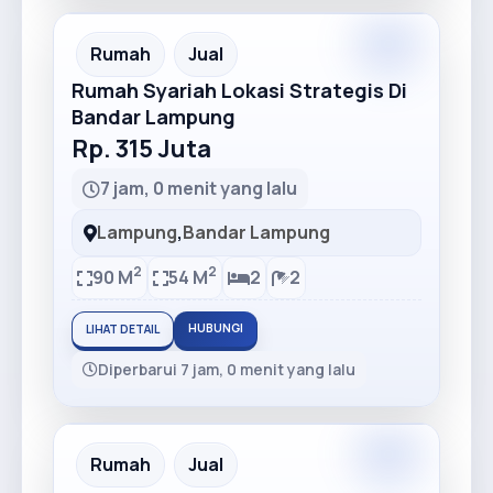
Premium
Recommended
Rumah
Jual
Rumah Syariah Lokasi Strategis Di
Bandar Lampung
Rp. 315 Juta
7 jam, 0 menit yang lalu
Lampung
,
Bandar Lampung
2
2
90 M
54 M
2
2
HUBUNGI
LIHAT DETAIL
Diperbarui 7 jam, 0 menit yang lalu
Premium
Recommended
Rumah
Jual