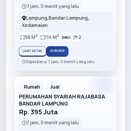
7 jam, 0 menit yang lalu
Lampung
,
Bandar Lampung
,
Kedamaian
2
2
98 M
114 M
4
2
HUBUNGI
LIHAT DETAIL
Diperbarui 7 jam, 0 menit yang lalu
Premium
Recommended
Rumah
Jual
PERUMAHAN SYARIAH RAJABASA
BANDAR LAMPUNG
Rp. 395 Juta
7 jam, 0 menit yang lalu