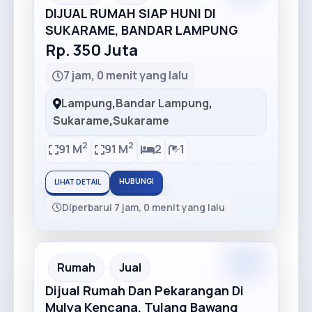
DIJUAL RUMAH SIAP HUNI DI
SUKARAME, BANDAR LAMPUNG
Rp. 350 Juta
7 jam, 0 menit yang lalu
Lampung
,
Bandar Lampung
,
Sukarame
,
Sukarame
2
2
91 M
91 M
2
1
HUBUNGI
LIHAT DETAIL
Diperbarui 7 jam, 0 menit yang lalu
Premium
Recommended
Rumah
Jual
Dijual Rumah Dan Pekarangan Di
Mulya Kencana, Tulang Bawang