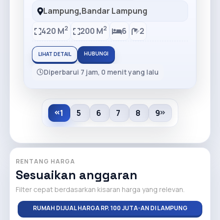
Lampung
,
Bandar Lampung
2
2
420 M
200 M
6
2
HUBUNGI
LIHAT DETAIL
Diperbarui 7 jam, 0 menit yang lalu
1
5
6
7
8
9
RENTANG HARGA
Sesuaikan anggaran
Filter cepat berdasarkan kisaran harga yang relevan.
RUMAH DIJUAL HARGA RP. 100 JUTA-AN DI LAMPUNG