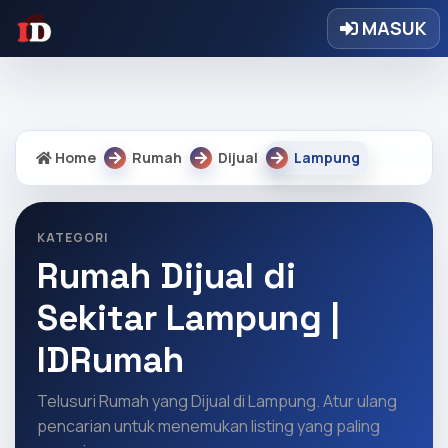
Warning: Undefined array key "regency" in
MASUK
/home/idrumah/public_html/core/core.php on line 9328
Home
Rumah
Dijual
Lampung
KATEGORI
Rumah Dijual di
Sekitar Lampung |
IDRumah
Telusuri Rumah yang Dijual di Lampung. Atur ulang
pencarian untuk menemukan listing yang paling