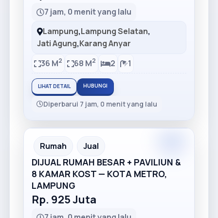
7 jam, 0 menit yang lalu
Lampung
,
Lampung Selatan
,
Jati Agung
,
Karang Anyar
2
2
36 M
68 M
2
1
HUBUNGI
LIHAT DETAIL
Diperbarui 7 jam, 0 menit yang lalu
Premium
Recommended
Rumah
Jual
DIJUAL RUMAH BESAR + PAVILIUN &
8 KAMAR KOST — KOTA METRO,
LAMPUNG
Rp. 925 Juta
7 jam, 0 menit yang lalu