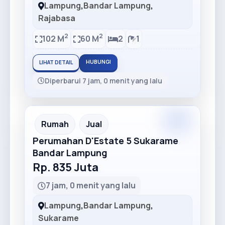
Lampung
,
Bandar Lampung
,
Rajabasa
2
2
102 M
60 M
2
1
HUBUNGI
LIHAT DETAIL
Diperbarui 7 jam, 0 menit yang lalu
Premium
Recommended
Rumah
Jual
Perumahan D'Estate 5 Sukarame
Bandar Lampung
Rp. 835 Juta
7 jam, 0 menit yang lalu
Lampung
,
Bandar Lampung
,
Sukarame