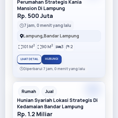
Perumahan Strategis Kania
Mansion Di Lampung
Rp. 500 Juta
7 jam, 0 menit yang lalu
Lampung
,
Bandar Lampung
2
2
101 M
90 M
3
2
HUBUNGI
LIHAT DETAIL
Diperbarui 7 jam, 0 menit yang lalu
Premium
Recommended
Rumah
Jual
Hunian Syariah Lokasi Strategis Di
Kedamaian Bandar Lampung
Rp. 1.2 Miliar