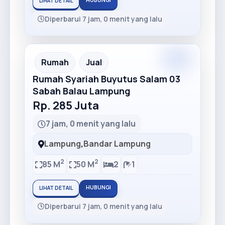
HUBUNGI
LIHAT DETAIL
Diperbarui 7 jam, 0 menit yang lalu
Premium
Recommended
Rumah
Jual
Rumah Syariah Buyutus Salam 03
Sabah Balau Lampung
Rp. 285 Juta
7 jam, 0 menit yang lalu
Lampung
,
Bandar Lampung
2
2
85 M
50 M
2
1
HUBUNGI
LIHAT DETAIL
Diperbarui 7 jam, 0 menit yang lalu