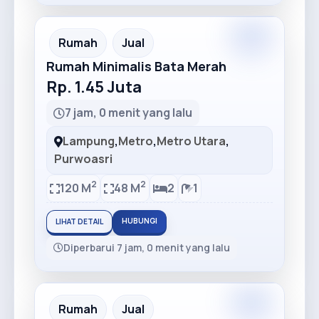
Premium
Recommended
Rumah
Jual
Rumah Minimalis Bata Merah
Rp. 1.45 Juta
7 jam, 0 menit yang lalu
Lampung
,
Metro
,
Metro Utara
,
Purwoasri
2
2
120 M
48 M
2
1
HUBUNGI
LIHAT DETAIL
Diperbarui 7 jam, 0 menit yang lalu
Premium
Recommended
Rumah
Jual