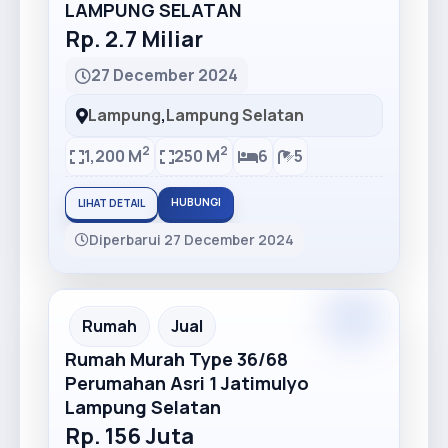
LAMPUNG SELATAN
Rp. 2.7 Miliar
27 December 2024
Lampung
,
Lampung Selatan
2
2
1,200 M
250 M
6
5
HUBUNGI
LIHAT DETAIL
Diperbarui 27 December 2024
Recommended
Rumah
Jual
Rumah Murah Type 36/68
Perumahan Asri 1 Jatimulyo
Lampung Selatan
Rp. 156 Juta