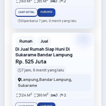
160 M
85 M
3
2
HUBUNGI
LIHAT DETAIL
Diperbarui 7 jam, 0 menit yang lalu
Premium
Recommended
Rumah
Jual
Di Jual Rumah Siap Huni Di
Sukarame Bandar Lampung
Rp. 525 Juta
7 jam, 0 menit yang lalu
Lampung
,
Bandar Lampung
,
Sukarame
2
2
124 M
80 M
3
2