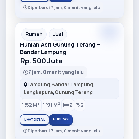
Diperbarui 7 jam, 0 menit yang lalu
Premium
Recommended
Rumah
Jual
Hunian Asri Gunung Terang –
Bandar Lampung
Rp. 500 Juta
7 jam, 0 menit yang lalu
Lampung
,
Bandar Lampung
,
Langkapura
,
Gunung Terang
2
2
52 M
91 M
2
2
HUBUNGI
LIHAT DETAIL
Diperbarui 7 jam, 0 menit yang lalu