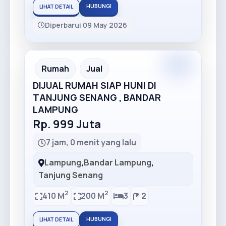
HUBUNGI
LIHAT DETAIL
Diperbarui 09 May 2026
Premium
Recommended
Rumah
Jual
DIJUAL RUMAH SIAP HUNI DI
TANJUNG SENANG , BANDAR
LAMPUNG
Rp. 999 Juta
7 jam, 0 menit yang lalu
Lampung
,
Bandar Lampung
,
Tanjung Senang
2
2
410 M
200 M
3
2
HUBUNGI
LIHAT DETAIL