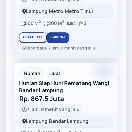
Lampung
,
Metro
,
Metro Timur
2
2
600 M
200 M
4
3
HUBUNGI
LIHAT DETAIL
Diperbarui 7 jam, 0 menit yang lalu
Premium
Recommended
Rumah
Jual
Hunian Siap Huni Pematang Wangi
Bandar Lampung
Rp. 867.5 Juta
7 jam, 0 menit yang lalu
Lampung
,
Bandar Lampung
2
2