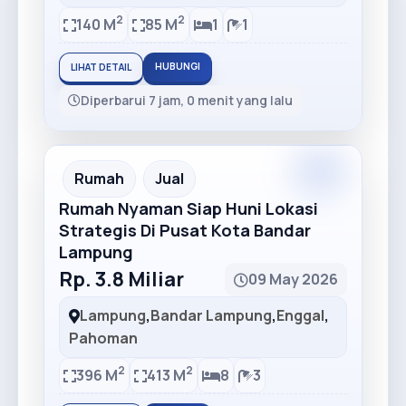
2
2
140 M
85 M
1
1
HUBUNGI
LIHAT DETAIL
Diperbarui 7 jam, 0 menit yang lalu
Premium
Recommended
Rumah
Jual
Rumah Nyaman Siap Huni Lokasi
Strategis Di Pusat Kota Bandar
Lampung
Rp. 3.8 Miliar
09 May 2026
Lampung
,
Bandar Lampung
,
Enggal
,
Pahoman
2
2
396 M
413 M
8
3