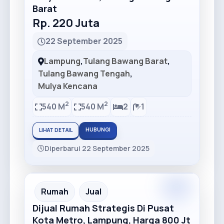
Barat
Rp. 220 Juta
22 September 2025
Lampung
,
Tulang Bawang Barat
,
Tulang Bawang Tengah
,
Mulya Kencana
2
2
540 M
540 M
2
1
HUBUNGI
LIHAT DETAIL
Diperbarui 22 September 2025
Premium
Recommended
Rumah
Jual
Dijual Rumah Strategis Di Pusat
Kota Metro, Lampung, Harga 800 Jt