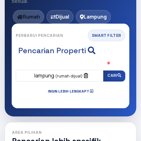
sesuai.
Rumah
Dijual
Lampung
PERBARUI PENCARIAN
SMART FILTER
Pencarian Properti
Apa yang ingin anda cari?
(Wajib Isi
)
lampung
CARI
(rumah dijual)
INGIN LEBIH LENGKAP?
AREA PILIHAN