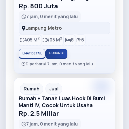
Rp. 800 Juta
7 jam, 0 menit yang lalu
Lampung
,
Metro
2
2
405 M
405 M
8
6
HUBUNGI
LIHAT DETAIL
Diperbarui 7 jam, 0 menit yang lalu
Premium
Recommended
Rumah
Jual
Rumah + Tanah Luas Hook Di Bumi
Manti IV, Cocok Untuk Usaha
Rp. 2.5 Miliar
7 jam, 0 menit yang lalu