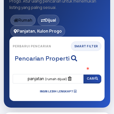
Progo. Atur ulang pencarian untuk menemukan
listing yang paling sesuai.
Rumah
Dijual
Panjatan, Kulon Progo
PERBARUI PENCARIAN
SMART FILTER
Pencarian Properti
Apa yang ingin anda cari?
(Wajib Isi
)
panjatan
CARI
(rumah dijual)
INGIN LEBIH LENGKAP?