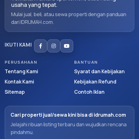
usaha yang tepat.
Mulai jual, beli, atau sewa properti dengan panduan
dari IDRUMAH.com.
IKUTI KAMI
PERUSAHAAN
BANTUAN
Tentang Kami
Syarat dan Kebijakan
Kontak Kami
Kebijakan Refund
Sitemap
Contoh Iklan
Cari properti jual/sewa kini bisa di idrumah.com
Jelajahi ribuan listing terbaru dan wujudkan rencana
pindahmu.