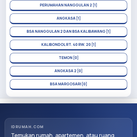
PERUMAHAN NANGGULAN 2 [1]
ANGKASA [1]
BSA NANGGULAN 2 DAN BSA KALIBAWANG [1]
KALIBONDOL RT. 40 RW. 20 [1]
TEMON [0]
ANGKASA 2 [0]
BSA MARGOSARI [0]
IDRUMAH.COM
Temukan rumah, apartemen, atau ruang