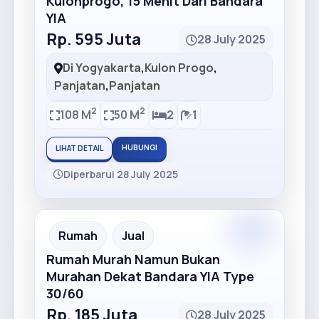
Kulonprogo, 15 Menit Dari Bandara
YIA
Rp. 595 Juta
28 July 2025
Di Yogyakarta
,
Kulon Progo
,
Panjatan
,
Panjatan
2
2
108 M
50 M
2
1
HUBUNGI
LIHAT DETAIL
Diperbarui 28 July 2025
Premium
Recommended
Rumah
Jual
Rumah Murah Namun Bukan
Murahan Dekat Bandara YIA Type
30/60
Rp. 185 Juta
28 July 2025