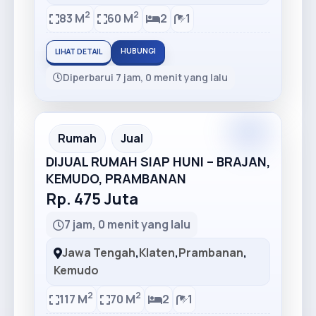
2
2
83 M
60 M
2
1
HUBUNGI
LIHAT DETAIL
Diperbarui 7 jam, 0 menit yang lalu
Rumah
Jual
DIJUAL RUMAH SIAP HUNI – BRAJAN,
KEMUDO, PRAMBANAN
Rp. 475 Juta
7 jam, 0 menit yang lalu
Jawa Tengah
,
Klaten
,
Prambanan
,
Kemudo
2
2
117 M
70 M
2
1