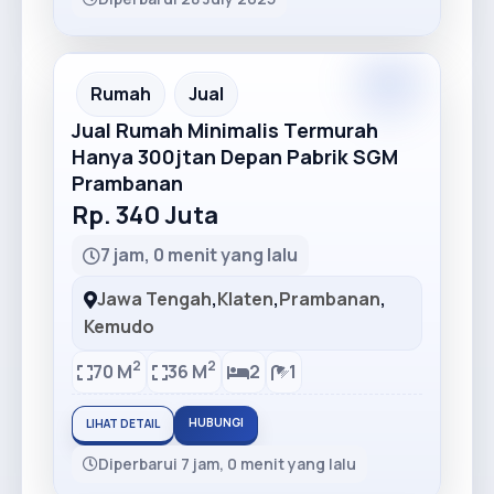
Rumah
Jual
Jual Rumah Minimalis Termurah
Hanya 300jtan Depan Pabrik SGM
Prambanan
Rp. 340 Juta
7 jam, 0 menit yang lalu
Jawa Tengah
,
Klaten
,
Prambanan
,
Kemudo
2
2
70 M
36 M
2
1
HUBUNGI
LIHAT DETAIL
Diperbarui 7 jam, 0 menit yang lalu