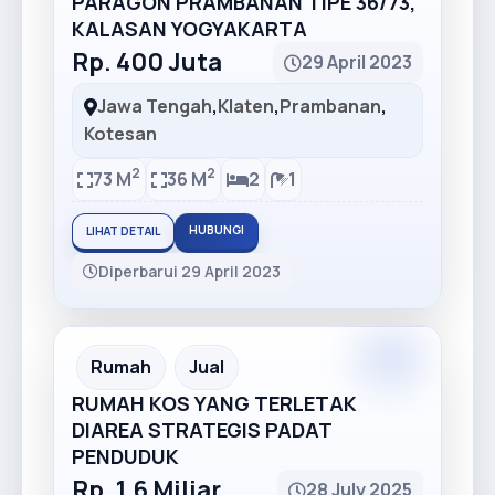
PARAGON PRAMBANAN TIPE 36/73,
KALASAN YOGYAKARTA
Rp. 400 Juta
29 April 2023
Jawa Tengah
,
Klaten
,
Prambanan
,
Kotesan
2
2
73 M
36 M
2
1
HUBUNGI
LIHAT DETAIL
Diperbarui 29 April 2023
Premium
Recommended
Rumah
Jual
RUMAH KOS YANG TERLETAK
DIAREA STRATEGIS PADAT
PENDUDUK
Rp. 1.6 Miliar
28 July 2025