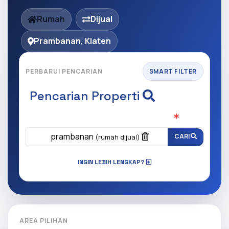
Rumah
Dijual
Prambanan, Klaten
PERBARUI PENCARIAN
SMART FILTER
Pencarian Properti
Apa yang ingin anda cari?
(Wajib Isi
)
prambanan
CARI
(rumah dijual)
INGIN LEBIH LENGKAP?
AREA PILIHAN