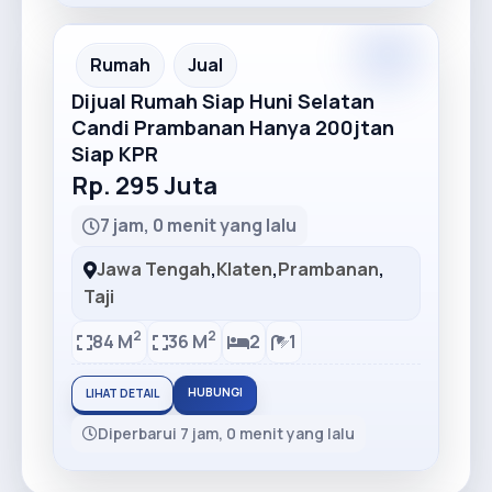
Rumah
Jual
Dijual Rumah Siap Huni Selatan
Candi Prambanan Hanya 200jtan
Siap KPR
Rp. 295 Juta
7 jam, 0 menit yang lalu
Jawa Tengah
,
Klaten
,
Prambanan
,
Taji
2
2
84 M
36 M
2
1
HUBUNGI
LIHAT DETAIL
Diperbarui 7 jam, 0 menit yang lalu