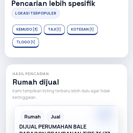
Pencarian lebih spesifik
LOKASI TERPOPULER
KEMUDO [3]
TAJI [1]
KOTESAN [1]
TLOGO [1]
HASIL PENCARIAN
Rumah dijual
Kami tampilkan listing terbaru lebih dulu agar tidak
ketinggalan.
Premium
Recommended
Rumah
Jual
DIJUAL PERUMAHAN BALE