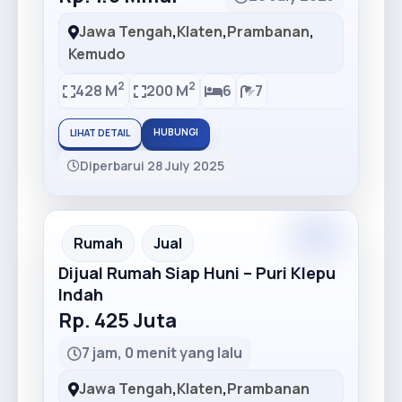
Jawa Tengah
,
Klaten
,
Prambanan
,
Kemudo
2
2
428 M
200 M
6
7
HUBUNGI
LIHAT DETAIL
Diperbarui 28 July 2025
Premium
Recommended
Rumah
Jual
Dijual Rumah Siap Huni – Puri Klepu
Indah
Rp. 425 Juta
7 jam, 0 menit yang lalu
Jawa Tengah
,
Klaten
,
Prambanan