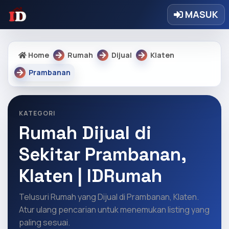
MASUK
Home
Rumah
Dijual
Klaten
Prambanan
KATEGORI
Rumah Dijual di
Sekitar Prambanan,
Klaten | IDRumah
Telusuri Rumah yang Dijual di Prambanan, Klaten.
Atur ulang pencarian untuk menemukan listing yang
paling sesuai.