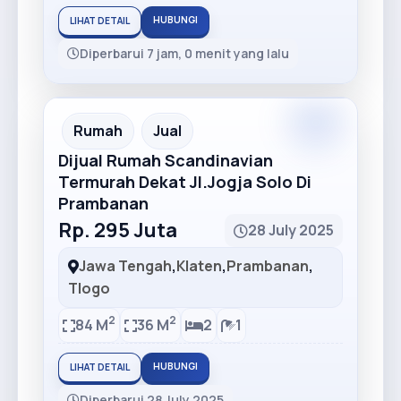
HUBUNGI
LIHAT DETAIL
Diperbarui 7 jam, 0 menit yang lalu
Rumah
Jual
Dijual Rumah Scandinavian
Termurah Dekat Jl.Jogja Solo Di
Prambanan
Rp. 295 Juta
28 July 2025
Jawa Tengah
,
Klaten
,
Prambanan
,
Tlogo
2
2
84 M
36 M
2
1
HUBUNGI
LIHAT DETAIL
Diperbarui 28 July 2025