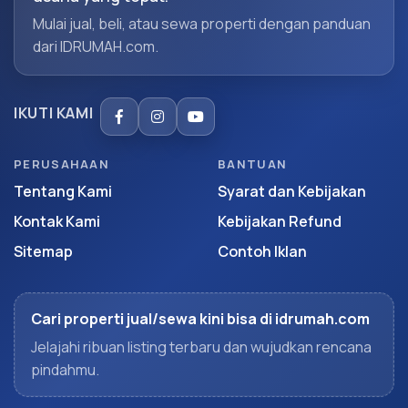
Mulai jual, beli, atau sewa properti dengan panduan
dari IDRUMAH.com.
IKUTI KAMI
PERUSAHAAN
BANTUAN
Tentang Kami
Syarat dan Kebijakan
Kontak Kami
Kebijakan Refund
Sitemap
Contoh Iklan
Cari properti jual/sewa kini bisa di idrumah.com
Jelajahi ribuan listing terbaru dan wujudkan rencana
pindahmu.