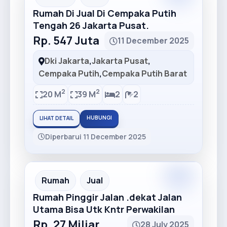
Rumah Di Jual Di Cempaka Putih
Tengah 26 Jakarta Pusat.
Rp. 547 Juta
11 December 2025
Dki Jakarta
,
Jakarta Pusat
,
Cempaka Putih
,
Cempaka Putih Barat
2
2
20 M
39 M
2
2
HUBUNGI
LIHAT DETAIL
Diperbarui 11 December 2025
Premium
Recommended
Rumah
Jual
Rumah Pinggir Jalan .dekat Jalan
Utama Bisa Utk Kntr Perwakilan
Rp. 27 Miliar
28 July 2025