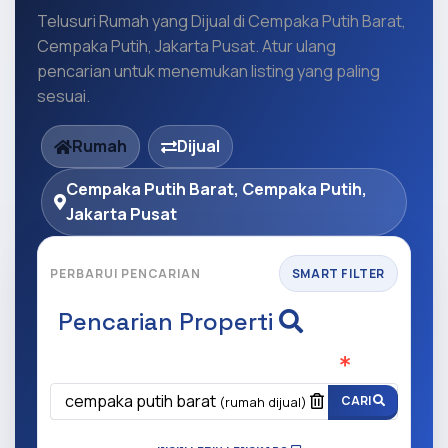
Telusuri Rumah yang Dijual di Cempaka Putih Barat,
Cempaka Putih, Jakarta Pusat. Atur ulang
pencarian untuk menemukan listing yang paling
sesuai.
Rumah
Dijual
Cempaka Putih Barat, Cempaka Putih,
Jakarta Pusat
PERBARUI PENCARIAN
SMART FILTER
Pencarian Properti
Apa yang ingin anda cari?
(Wajib Isi
)
cempaka putih barat
CARI
(rumah dijual)