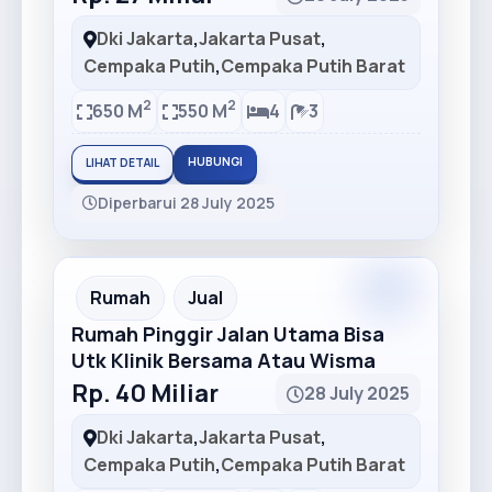
Dki Jakarta
,
Jakarta Pusat
,
Cempaka Putih
,
Cempaka Putih Barat
2
2
650 M
550 M
4
3
HUBUNGI
LIHAT DETAIL
Diperbarui 28 July 2025
Premium
Recommended
Rumah
Jual
Rumah Pinggir Jalan Utama Bisa
Utk Klinik Bersama Atau Wisma
Rp. 40 Miliar
28 July 2025
Dki Jakarta
,
Jakarta Pusat
,
Cempaka Putih
,
Cempaka Putih Barat