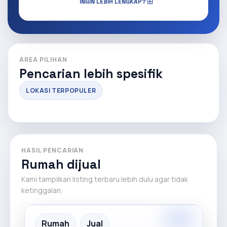
INGIN LEBIH LENGKAP?
AREA PILIHAN
Pencarian lebih spesifik
LOKASI TERPOPULER
HASIL PENCARIAN
Rumah dijual
Kami tampilkan listing terbaru lebih dulu agar tidak
ketinggalan.
Premium
Recommended
Rumah
Jual