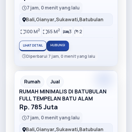
7 jam, 0 menit yang lalu
Bali
,
Gianyar
,
Sukawati
,
Batubulan
2
2
100 M
65 M
3
2
HUBUNGI
LIHAT DETAIL
Diperbarui 7 jam, 0 menit yang lalu
Rumah
Jual
RUMAH MINIMALIS DI BATUBULAN
FULL TEMPELAN BATU ALAM
Rp. 785 Juta
7 jam, 0 menit yang lalu
Bali
,
Gianyar
,
Sukawati
,
Batubulan