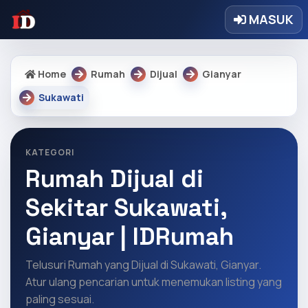
MASUK
Home
Rumah
Dijual
Gianyar
Sukawati
KATEGORI
Rumah Dijual di
Sekitar Sukawati,
Gianyar | IDRumah
Telusuri Rumah yang Dijual di Sukawati, Gianyar.
Atur ulang pencarian untuk menemukan listing yang
paling sesuai.