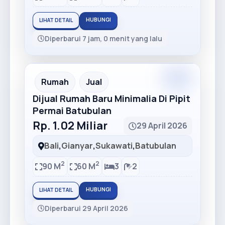
HUBUNGI
LIHAT DETAIL
Diperbarui 7 jam, 0 menit yang lalu
Rumah
Jual
Dijual Rumah Baru Minimalia Di Pipit
Permai Batubulan
Rp. 1.02 Miliar
29 April 2026
Bali
,
Gianyar
,
Sukawati
,
Batubulan
2
2
90 M
60 M
3
2
HUBUNGI
LIHAT DETAIL
Diperbarui 29 April 2026