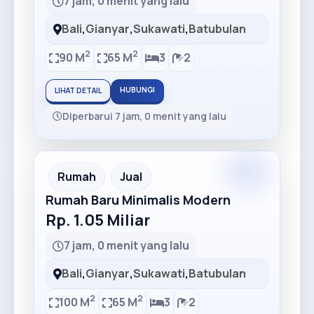
7 jam, 0 menit yang lalu
Bali
,
Gianyar
,
Sukawati
,
Batubulan
2
2
90 M
65 M
3
2
HUBUNGI
LIHAT DETAIL
Diperbarui 7 jam, 0 menit yang lalu
Rumah
Jual
Rumah Baru Minimalis Modern
Rp. 1.05 Miliar
7 jam, 0 menit yang lalu
Bali
,
Gianyar
,
Sukawati
,
Batubulan
2
2
100 M
65 M
3
2