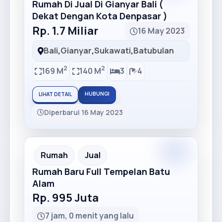
Rumah Di Jual Di Gianyar Bali (
Dekat Dengan Kota Denpasar )
Rp. 1.7 Miliar
16 May 2023
Bali
,
Gianyar
,
Sukawati
,
Batubulan
2
2
169 M
140 M
3
4
HUBUNGI
LIHAT DETAIL
Diperbarui 16 May 2023
Rumah
Jual
Rumah Baru Full Tempelan Batu
Alam
Rp. 995 Juta
7 jam, 0 menit yang lalu