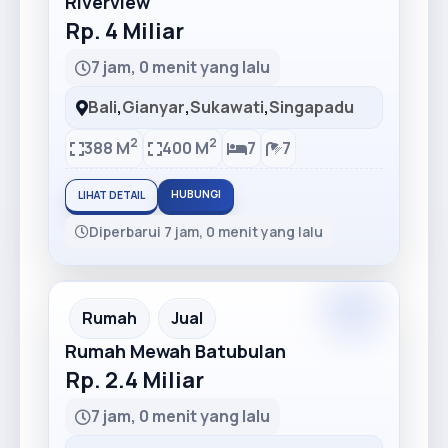
Riverview
Rp. 4 Miliar
7 jam, 0 menit yang lalu
Bali
,
Gianyar
,
Sukawati
,
Singapadu
2
2
388 M
400 M
7
7
HUBUNGI
LIHAT DETAIL
Diperbarui 7 jam, 0 menit yang lalu
Premium
Recommended
Rumah
Jual
Rumah Mewah Batubulan
Rp. 2.4 Miliar
7 jam, 0 menit yang lalu