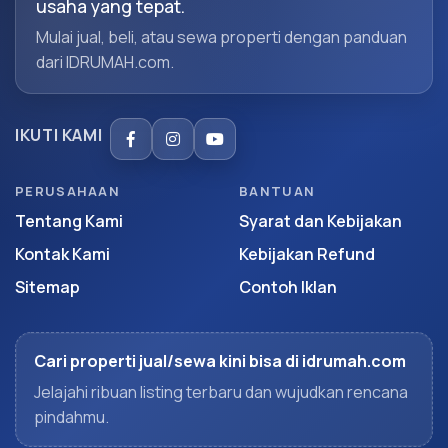
usaha yang tepat.
Mulai jual, beli, atau sewa properti dengan panduan
dari IDRUMAH.com.
IKUTI KAMI
PERUSAHAAN
BANTUAN
Tentang Kami
Syarat dan Kebijakan
Kontak Kami
Kebijakan Refund
Sitemap
Contoh Iklan
Cari properti jual/sewa kini bisa di idrumah.com
Jelajahi ribuan listing terbaru dan wujudkan rencana
pindahmu.