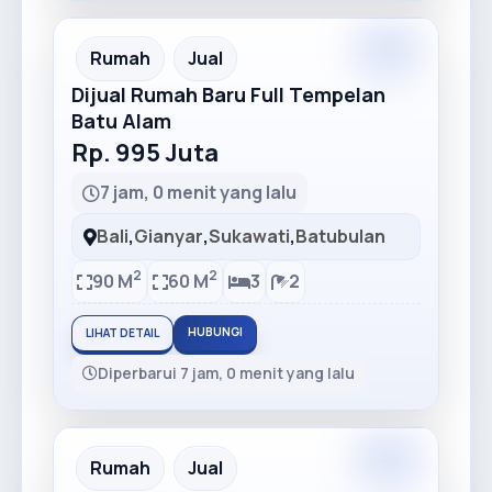
Rumah
Jual
Dijual Rumah Baru Full Tempelan
Batu Alam
Rp. 995 Juta
7 jam, 0 menit yang lalu
Bali
,
Gianyar
,
Sukawati
,
Batubulan
2
2
90 M
60 M
3
2
HUBUNGI
LIHAT DETAIL
Diperbarui 7 jam, 0 menit yang lalu
Rumah
Jual