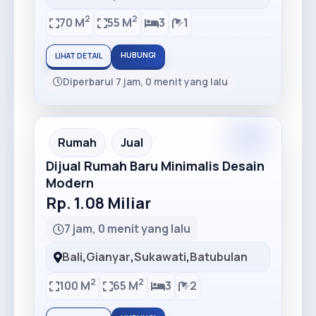
2
2
70 M
55 M
3
1
HUBUNGI
LIHAT DETAIL
Diperbarui 7 jam, 0 menit yang lalu
Rumah
Jual
Dijual Rumah Baru Minimalis Desain
Modern
Rp. 1.08 Miliar
7 jam, 0 menit yang lalu
Bali
,
Gianyar
,
Sukawati
,
Batubulan
2
2
100 M
65 M
3
2