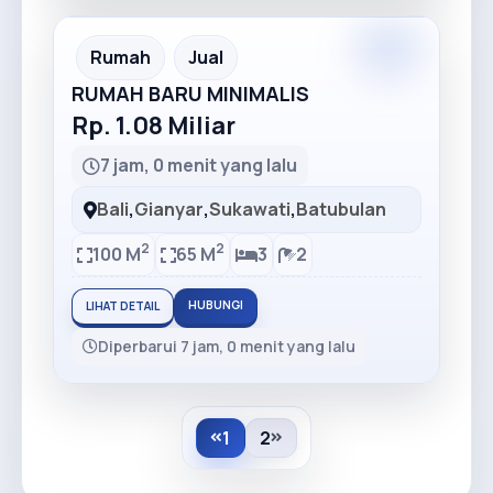
Rumah
Jual
RUMAH BARU MINIMALIS
Rp. 1.08 Miliar
7 jam, 0 menit yang lalu
Bali
,
Gianyar
,
Sukawati
,
Batubulan
2
2
100 M
65 M
3
2
HUBUNGI
LIHAT DETAIL
Diperbarui 7 jam, 0 menit yang lalu
1
2