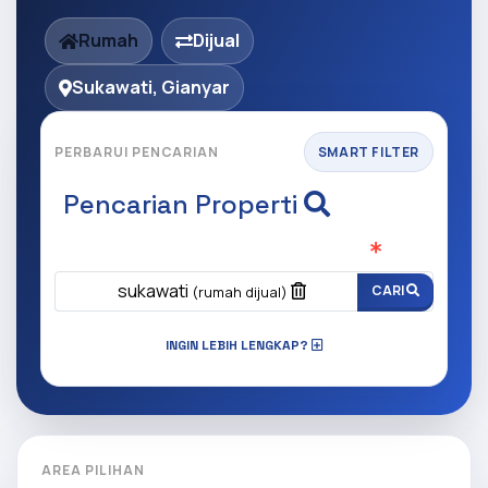
Rumah
Dijual
Sukawati, Gianyar
PERBARUI PENCARIAN
SMART FILTER
Pencarian Properti
Apa yang ingin anda cari?
(Wajib Isi
)
sukawati
CARI
(rumah dijual)
INGIN LEBIH LENGKAP?
AREA PILIHAN