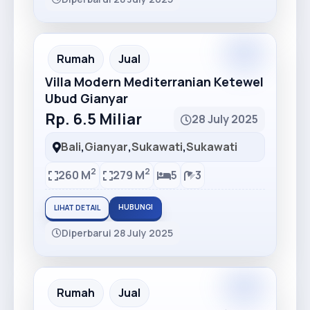
Premium
Recommended
Rumah
Jual
Villa Modern Mediterranian Ketewel
Ubud Gianyar
Rp. 6.5 Miliar
28 July 2025
Bali
,
Gianyar
,
Sukawati
,
Sukawati
2
2
260 M
279 M
5
3
HUBUNGI
LIHAT DETAIL
Diperbarui 28 July 2025
Premium
Recommended
Rumah
Jual