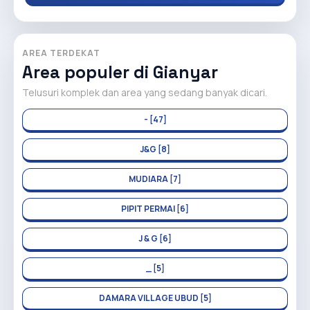
AREA TERDEKAT
Area populer di Gianyar
Telusuri komplek dan area yang sedang banyak dicari.
- [47]
J&G [8]
MUDIARA [7]
PIPIT PERMAI [6]
J & G [6]
_ [5]
DAMARA VILLAGE UBUD [5]