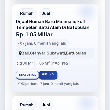
Rumah
Jual
Dijual Rumah Baru Minimalis Full
Tempelan Batu Alam Di Batubulan
Rp. 1.05 Miliar
7 jam, 0 menit yang lalu
Bali
,
Gianyar
,
Sukawati
,
Batubulan
2
2
100 M
65 M
3
2
HUBUNGI
LIHAT DETAIL
Diperbarui 7 jam, 0 menit yang lalu
Rumah
Jual