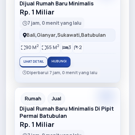
Dijual Rumah Baru Minimalis
Rp. 1 Miliar
7 jam, 0 menit yang lalu
Bali
,
Gianyar
,
Sukawati
,
Batubulan
2
2
90 M
65 M
3
2
HUBUNGI
LIHAT DETAIL
Diperbarui 7 jam, 0 menit yang lalu
Rumah
Jual
Dijual Rumah Baru Minimalis Di Pipit
Permai Batubulan
Rp. 1 Miliar