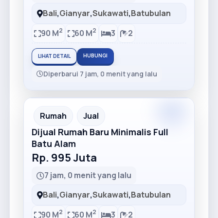
Bali
,
Gianyar
,
Sukawati
,
Batubulan
2
2
90 M
60 M
3
2
HUBUNGI
LIHAT DETAIL
Diperbarui 7 jam, 0 menit yang lalu
Rumah
Jual
Dijual Rumah Baru Minimalis Full
Batu Alam
Rp. 995 Juta
7 jam, 0 menit yang lalu
Bali
,
Gianyar
,
Sukawati
,
Batubulan
2
2
90 M
60 M
3
2