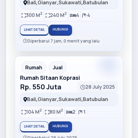
Bali
,
Gianyar
,
Sukawati
,
Batubulan
2
2
300 M
240 M
4
4
HUBUNGI
LIHAT DETAIL
Diperbarui 7 jam, 0 menit yang lalu
Premium
Recommended
Rumah
Jual
Rumah Sitaan Koprasi
Rp. 550 Juta
28 July 2025
Bali
,
Gianyar
,
Sukawati
,
Batubulan
2
2
104 M
80 M
2
1
HUBUNGI
LIHAT DETAIL
Diperbarui 28 July 2025