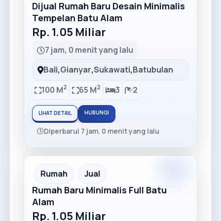
Dijual Rumah Baru Desain Minimalis
Tempelan Batu Alam
Rp. 1.05 Miliar
7 jam, 0 menit yang lalu
Bali
,
Gianyar
,
Sukawati
,
Batubulan
2
2
100 M
65 M
3
2
HUBUNGI
LIHAT DETAIL
Diperbarui 7 jam, 0 menit yang lalu
Rumah
Jual
Rumah Baru Minimalis Full Batu
Alam
Rp. 1.05 Miliar