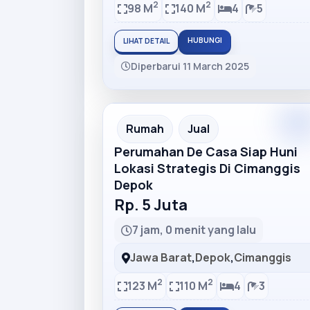
2
2
98 M
140 M
4
5
HUBUNGI
LIHAT DETAIL
Diperbarui 11 March 2025
Premiu
Recommended
Rumah
Jual
Perumahan De Casa Siap Huni
Lokasi Strategis Di Cimanggis
Depok
Rp. 5 Juta
7 jam, 0 menit yang lalu
Jawa Barat
,
Depok
,
Cimanggis
2
2
123 M
110 M
4
3