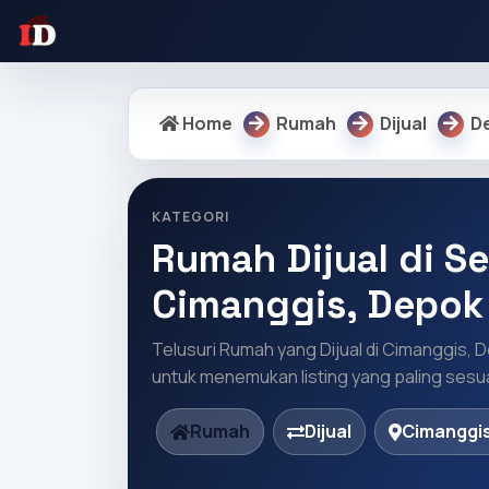
Home
Rumah
Dijual
D
KATEGORI
Rumah Dijual di Se
Cimanggis, Depok
Telusuri Rumah yang Dijual di Cimanggis, 
untuk menemukan listing yang paling sesua
Rumah
Dijual
Cimanggis