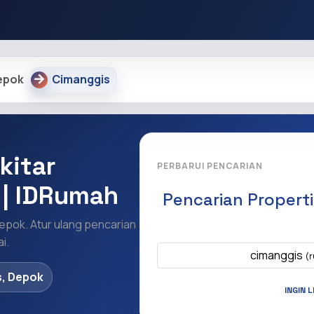
epok
Cimanggis
kitar
PERBARUI PENCARIAN
 | IDRumah
Pencarian Propert
Depok. Atur ulang pencarian
Apa yang ingi
i.
cimanggis
(r
, Depok
INGIN