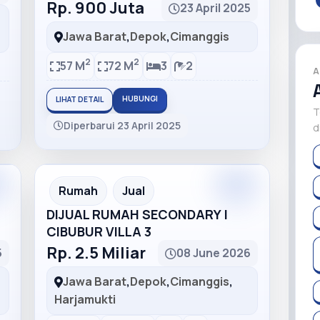
Rp. 900 Juta
23 April 2025
Jawa Barat
,
Depok
,
Cimanggis
2
2
57 M
72 M
3
2
A
HUBUNGI
LIHAT DETAIL
T
Diperbarui 23 April 2025
d
m
Premium
Recommended
Rumah
Jual
DIJUAL RUMAH SECONDARY |
CIBUBUR VILLA 3
Rp. 2.5 Miliar
5
08 June 2026
Jawa Barat
,
Depok
,
Cimanggis
,
Harjamukti