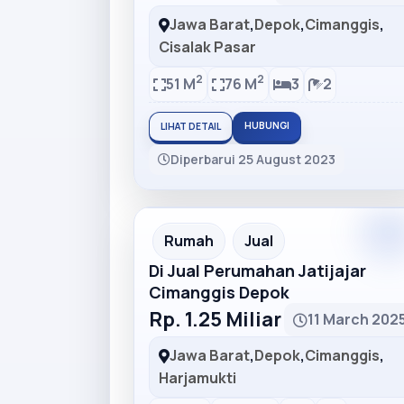
Jawa Barat
,
Depok
,
Cimanggis
,
Cisalak Pasar
2
2
51 M
76 M
3
2
HUBUNGI
LIHAT DETAIL
Diperbarui 25 August 2023
Premiu
Recommended
Rumah
Jual
Di Jual Perumahan Jatijajar
Cimanggis Depok
Rp. 1.25 Miliar
11 March 202
Jawa Barat
,
Depok
,
Cimanggis
,
Harjamukti