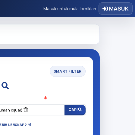
MASUK
Masuk untuk mulai beriklan
SMART FILTER
i
n anda cari?
(Wajib Isi
)
CARI
umah dijual)
 LEBIH LENGKAP?