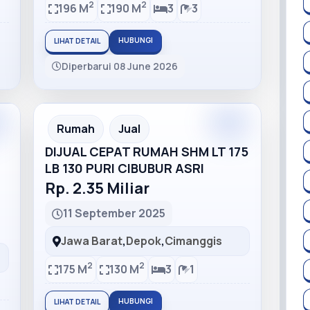
2
2
196 M
190 M
3
3
HUBUNGI
LIHAT DETAIL
Diperbarui 08 June 2026
m
Premium
Recommended
Rumah
Jual
DIJUAL CEPAT RUMAH SHM LT 175
LB 130 PURI CIBUBUR ASRI
Rp. 2.35 Miliar
11 September 2025
Jawa Barat
,
Depok
,
Cimanggis
2
2
175 M
130 M
3
1
HUBUNGI
LIHAT DETAIL