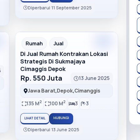
Diperbarui 11 September 2025
m
Premium
Recommended
Rumah
Jual
Di Jual Rumah Kontrakan Lokasi
Strategis Di Sukmajaya
Cimaggis Depok
5
Rp. 550 Juta
13 June 2025
Jawa Barat
,
Depok
,
Cimanggis
2
2
135 M
100 M
3
3
HUBUNGI
LIHAT DETAIL
Diperbarui 13 June 2025