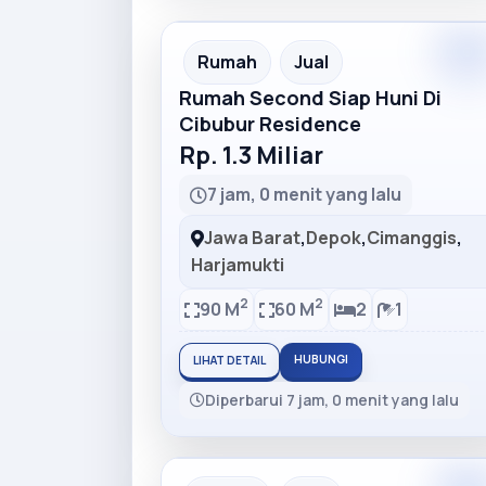
Premiu
Recommended
Rumah
Jual
Rumah Second Siap Huni Di
Cibubur Residence
Rp. 1.3 Miliar
7 jam, 0 menit yang lalu
Jawa Barat
,
Depok
,
Cimanggis
,
Harjamukti
2
2
90 M
60 M
2
1
HUBUNGI
LIHAT DETAIL
Diperbarui 7 jam, 0 menit yang lalu