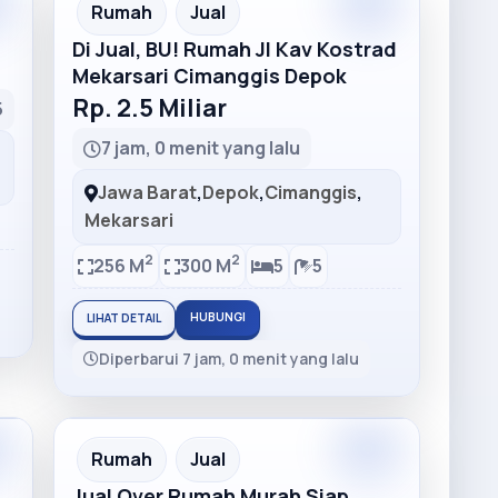
m
Premium
Recommended
Rumah
Jual
Di Jual, BU! Rumah Jl Kav Kostrad
Mekarsari Cimanggis Depok
Rp. 2.5 Miliar
5
7 jam, 0 menit yang lalu
Jawa Barat
,
Depok
,
Cimanggis
,
Mekarsari
2
2
256 M
300 M
5
5
HUBUNGI
LIHAT DETAIL
Diperbarui 7 jam, 0 menit yang lalu
m
Premium
Recommended
Rumah
Jual
Jual Over Rumah Murah Siap