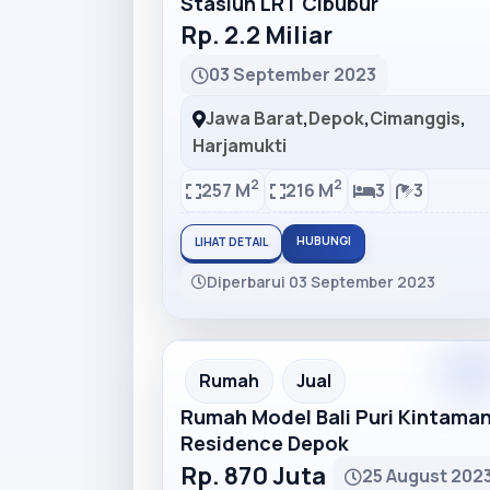
Stasiun LRT Cibubur
Rp. 2.2 Miliar
03 September 2023
Jawa Barat
,
Depok
,
Cimanggis
,
Harjamukti
2
2
257 M
216 M
3
3
HUBUNGI
LIHAT DETAIL
Diperbarui 03 September 2023
Premiu
Recommended
Rumah
Jual
Rumah Model Bali Puri Kintaman
Residence Depok
Rp. 870 Juta
25 August 202