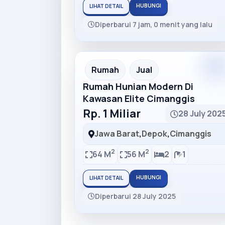
HUBUNGI
LIHAT DETAIL
Diperbarui 7 jam, 0 menit yang lalu
Premiu
Recommended
Rumah
Jual
Rumah Hunian Modern Di
Kawasan Elite Cimanggis
Rp. 1 Miliar
28 July 202
Jawa Barat
,
Depok
,
Cimanggis
2
2
64 M
56 M
2
1
HUBUNGI
LIHAT DETAIL
Diperbarui 28 July 2025