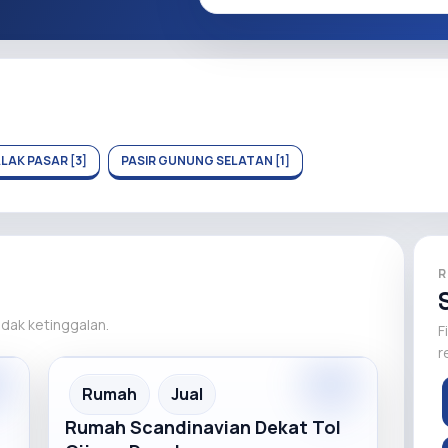
LAK PASAR [3]
PASIR GUNUNG SELATAN [1]
R
tidak ketinggalan.
F
r
m
Premium
Recommended
Rumah
Jual
Rumah Scandinavian Dekat Tol