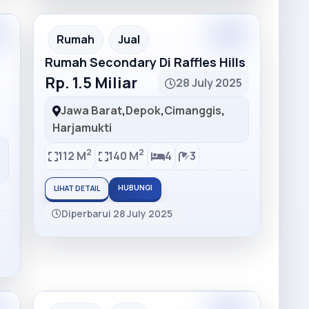
m
Premium
Recommended
Rumah
Jual
Rumah Secondary Di Raffles Hills
Rp. 1.5 Miliar
28 July 2025
Jawa Barat
,
Depok
,
Cimanggis
,
Harjamukti
2
2
112 M
140 M
4
3
HUBUNGI
LIHAT DETAIL
Diperbarui 28 July 2025