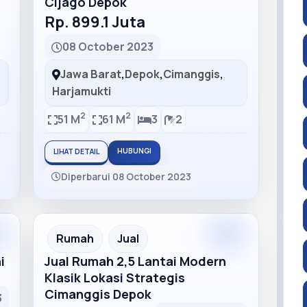
Cijago Depok
Rp. 899.1 Juta
08 October 2023
Jawa Barat
,
Depok
,
Cimanggis
,
Harjamukti
2
2
51 M
61 M
3
2
HUBUNGI
LIHAT DETAIL
Diperbarui 08 October 2023
m
Recommended
Rumah
Jual
i
Jual Rumah 2,5 Lantai Modern
Klasik Lokasi Strategis
Cimanggis Depok
3