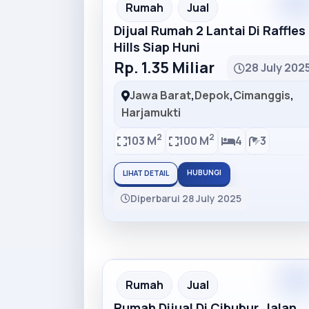
Premiu
Recommended
Rumah
Jual
Dijual Rumah 2 Lantai Di Raffles
Hills Siap Huni
Rp. 1.35 Miliar
28 July 202
Jawa Barat
,
Depok
,
Cimanggis
,
Harjamukti
2
2
103 M
100 M
4
3
HUBUNGI
LIHAT DETAIL
Diperbarui 28 July 2025
Premiu
Recommended
Rumah
Jual
Rumah Dijual Di Cibubur, Jalan