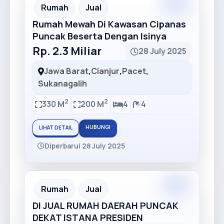
Premium
Recommended
Rumah
Jual
Rumah Mewah Di Kawasan Cipanas
Puncak Beserta Dengan Isinya
Rp. 2.3 Miliar
28 July 2025
Jawa Barat
,
Cianjur
,
Pacet
,
Sukanagalih
2
2
330 M
200 M
4
4
HUBUNGI
LIHAT DETAIL
Diperbarui 28 July 2025
Rumah
Jual
DI JUAL RUMAH DAERAH PUNCAK
DEKAT ISTANA PRESIDEN