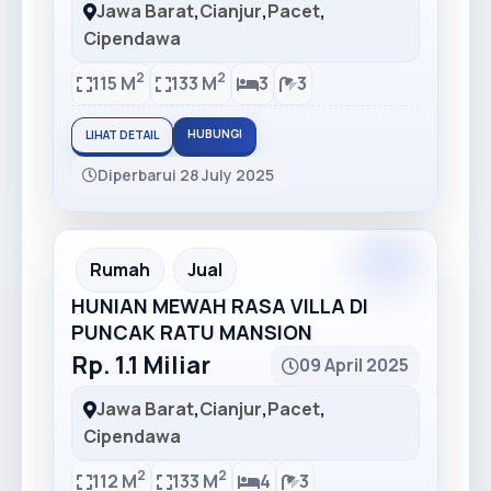
Jawa Barat
,
Cianjur
,
Pacet
,
Cipendawa
2
2
115 M
133 M
3
3
HUBUNGI
LIHAT DETAIL
Diperbarui 28 July 2025
Recommended
Rumah
Jual
HUNIAN MEWAH RASA VILLA DI
PUNCAK RATU MANSION
Rp. 1.1 Miliar
09 April 2025
Jawa Barat
,
Cianjur
,
Pacet
,
Cipendawa
2
2
112 M
133 M
4
3