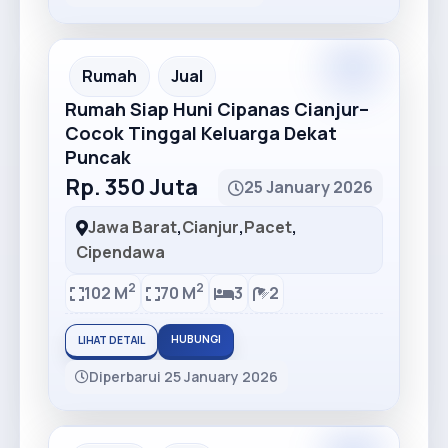
Premium
Recommended
Rumah
Jual
Rumah Siap Huni Cipanas Cianjur–
Cocok Tinggal Keluarga Dekat
Puncak
Rp. 350 Juta
25 January 2026
Jawa Barat
,
Cianjur
,
Pacet
,
Cipendawa
2
2
102 M
70 M
3
2
HUBUNGI
LIHAT DETAIL
Diperbarui 25 January 2026