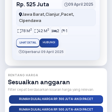
Rp. 525 Juta
09 April 2025
Jawa Barat
,
Cianjur
,
Pacet
,
Cipendawa
2
2
78 M
42 M
2
1
HUBUNGI
LIHAT DETAIL
Diperbarui 09 April 2025
RENTANG HARGA
Sesuaikan anggaran
Filter cepat berdasarkan kisaran harga yang relevan.
RUMAH DIJUAL HARGA RP. 300 JUTA-AN DI PACET
RUMAH DIJUAL HARGA RP. 500 JUTA-AN DI PACET