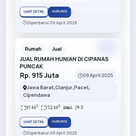
HUBUNGI
LIHAT DETAIL
Diperbarui 09 April 2025
Recommended
Rumah
Jual
JUAL RUMAH HUNIAN DI CIPANAS
PUNCAK
Rp. 915 Juta
09 April 2025
Jawa Barat
,
Cianjur
,
Pacet
,
Cipendawa
2
2
91 M
112 M
4
3
HUBUNGI
LIHAT DETAIL
Diperbarui 09 April 2025