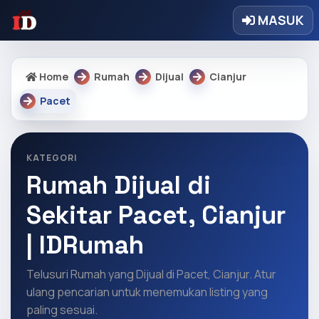
MASUK
Home
Rumah
Dijual
Cianjur
Pacet
KATEGORI
Rumah Dijual di
Sekitar Pacet, Cianjur
| IDRumah
Telusuri Rumah yang Dijual di Pacet, Cianjur. Atur
ulang pencarian untuk menemukan listing yang
paling sesuai.