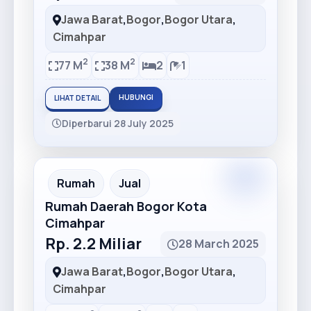
Jawa Barat
,
Bogor
,
Bogor Utara
,
Cimahpar
2
2
77 M
38 M
2
1
HUBUNGI
LIHAT DETAIL
Diperbarui 28 July 2025
Premium
Recommended
Rumah
Jual
Rumah Daerah Bogor Kota
Cimahpar
Rp. 2.2 Miliar
28 March 2025
Jawa Barat
,
Bogor
,
Bogor Utara
,
Cimahpar