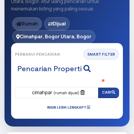
Utara, Bogor. Atur ulang pencarian untuk
menemukan listing yang paling sesuai.
Rumah
Dijual
Cimahpar, Bogor Utara, Bogor
PERBARUI PENCARIAN
SMART FILTER
Pencarian Properti
Apa yang ingin anda cari?
(Wajib Isi
)
cimahpar
CARI
(rumah dijual)
INGIN LEBIH LENGKAP?