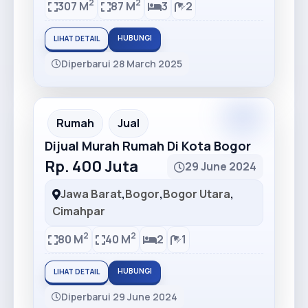
2
2
307 M
87 M
3
2
HUBUNGI
LIHAT DETAIL
Diperbarui 28 March 2025
Premium
Recommended
Rumah
Jual
Dijual Murah Rumah Di Kota Bogor
Rp. 400 Juta
29 June 2024
Jawa Barat
,
Bogor
,
Bogor Utara
,
Cimahpar
2
2
80 M
40 M
2
1
HUBUNGI
LIHAT DETAIL
Diperbarui 29 June 2024