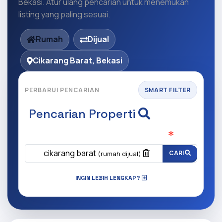
Bekasi. Atur ulang pencarian untuk menemukan
listing yang paling sesuai.
Rumah
Dijual
Cikarang Barat, Bekasi
PERBARUI PENCARIAN
SMART FILTER
Pencarian Properti
Apa yang ingin anda cari?
(Wajib Isi
)
cikarang barat
CARI
(rumah dijual)
INGIN LEBIH LENGKAP?