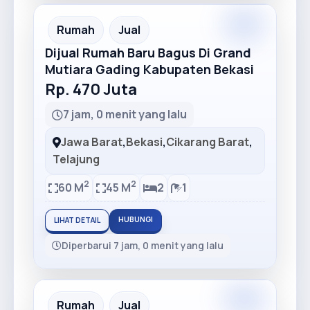
Premium
Recommended
Rumah
Jual
Dijual Rumah Baru Bagus Di Grand
Mutiara Gading Kabupaten Bekasi
Rp. 470 Juta
7 jam, 0 menit yang lalu
Jawa Barat
,
Bekasi
,
Cikarang Barat
,
Telajung
2
2
60 M
45 M
2
1
HUBUNGI
LIHAT DETAIL
Diperbarui 7 jam, 0 menit yang lalu
Premium
Recommended
Rumah
Jual