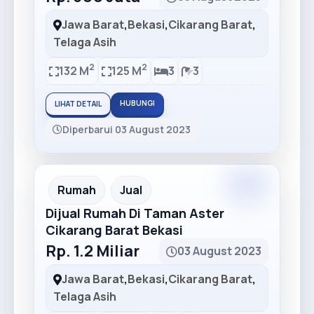
Jawa Barat
,
Bekasi
,
Cikarang Barat
,
Telaga Asih
2
2
132 M
125 M
3
3
HUBUNGI
LIHAT DETAIL
Diperbarui 03 August 2023
Premium
Recommended
Rumah
Jual
Dijual Rumah Di Taman Aster
Cikarang Barat Bekasi
Rp. 1.2 Miliar
03 August 2023
Jawa Barat
,
Bekasi
,
Cikarang Barat
,
Telaga Asih