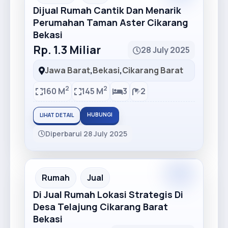
Dijual Rumah Cantik Dan Menarik
Perumahan Taman Aster Cikarang
Bekasi
Rp. 1.3 Miliar
28 July 2025
Jawa Barat
,
Bekasi
,
Cikarang Barat
2
2
160 M
145 M
3
2
HUBUNGI
LIHAT DETAIL
Diperbarui 28 July 2025
Premium
Recommended
Rumah
Jual
Di Jual Rumah Lokasi Strategis Di
Desa Telajung Cikarang Barat
Bekasi