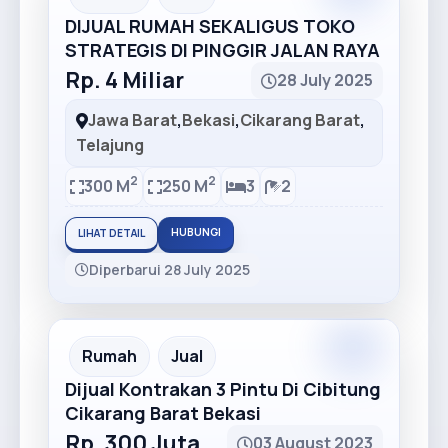
DIJUAL RUMAH SEKALIGUS TOKO
STRATEGIS DI PINGGIR JALAN RAYA
Rp. 4 Miliar
28 July 2025
Jawa Barat
,
Bekasi
,
Cikarang Barat
,
Telajung
2
2
300 M
250 M
3
2
HUBUNGI
LIHAT DETAIL
Diperbarui 28 July 2025
Premium
Recommended
Rumah
Jual
Dijual Kontrakan 3 Pintu Di Cibitung
Cikarang Barat Bekasi
Rp. 300 Juta
03 August 2023