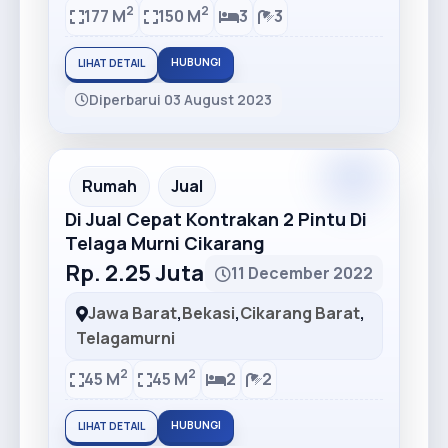
2
2
177 M
150 M
3
3
HUBUNGI
LIHAT DETAIL
Diperbarui 03 August 2023
Premium
Recommended
Rumah
Jual
Di Jual Cepat Kontrakan 2 Pintu Di
Telaga Murni Cikarang
Rp. 2.25 Juta
11 December 2022
Jawa Barat
,
Bekasi
,
Cikarang Barat
,
Telagamurni
2
2
45 M
45 M
2
2
HUBUNGI
LIHAT DETAIL