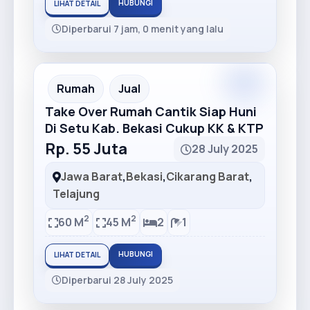
HUBUNGI
LIHAT DETAIL
Diperbarui 7 jam, 0 menit yang lalu
Premium
Recommended
Rumah
Jual
Take Over Rumah Cantik Siap Huni
Di Setu Kab. Bekasi Cukup KK & KTP
Rp. 55 Juta
28 July 2025
Jawa Barat
,
Bekasi
,
Cikarang Barat
,
Telajung
2
2
60 M
45 M
2
1
HUBUNGI
LIHAT DETAIL
Diperbarui 28 July 2025