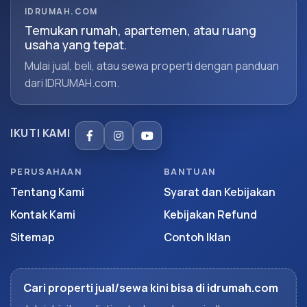
IDRUMAH.COM
Temukan rumah, apartemen, atau ruang
usaha yang tepat.
Mulai jual, beli, atau sewa properti dengan panduan
dari IDRUMAH.com.
IKUTI KAMI
PERUSAHAAN
BANTUAN
Tentang Kami
Syarat dan Kebijakan
Kontak Kami
Kebijakan Refund
Sitemap
Contoh Iklan
Cari properti jual/sewa kini bisa di idrumah.com