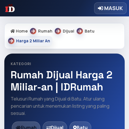
MASUK
Home
Rumah
Dijual
Batu
Harga 2 Miliar An
KATEGORI
Rumah Dijual Harga 2
Miliar-an | IDRumah
Telusuri Rumah yang Dijual di Batu. Atur ulang
pencarian untuk menemukan listing yang paling
sesuai.
Rumah
Dijual
Batu