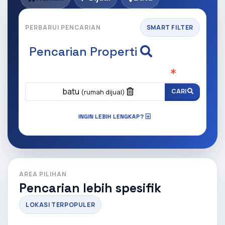
PERBARUI PENCARIAN
SMART FILTER
Pencarian Properti
Apa yang ingin anda cari?
(Wajib Isi
)
batu
CARI
(rumah dijual)
INGIN LEBIH LENGKAP?
AREA PILIHAN
Pencarian lebih spesifik
LOKASI TERPOPULER