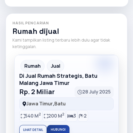
HASIL PENCARIAN
Rumah dijual
Kami tampilkan listing terbaru lebih dulu agar tidak
ketinggalan.
Premium
Recommended
Rumah
Jual
Di Jual Rumah Strategis, Batu
Malang Jawa Timur
Rp. 2 Miliar
28 July 2025
Jawa Timur
,
Batu
2
2
540 M
200 M
3
2
HUBUNGI
LIHAT DETAIL