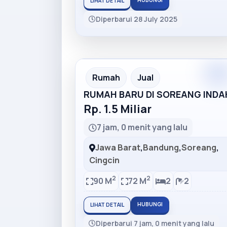
HUBUNGI
LIHAT DETAIL
Diperbarui 28 July 2025
Premiu
Recommended
Rumah
Jual
RUMAH BARU DI SOREANG INDA
Rp. 1.5 Miliar
7 jam, 0 menit yang lalu
Jawa Barat
,
Bandung
,
Soreang
,
Cingcin
2
2
90 M
72 M
2
2
HUBUNGI
LIHAT DETAIL
Diperbarui 7 jam, 0 menit yang lalu