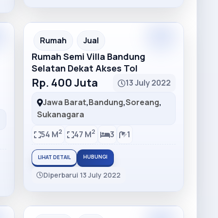
m
Premium
Recommended
Rumah
Jual
Rumah Semi Villa Bandung
Selatan Dekat Akses Tol
Rp. 400 Juta
13 July 2022
Jawa Barat
,
Bandung
,
Soreang
,
Sukanagara
2
2
54 M
47 M
3
1
HUBUNGI
LIHAT DETAIL
Diperbarui 13 July 2022