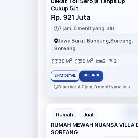
Dekat Toll Seroja Tanpa Dp
Cukup 5Jt
Rp. 921 Juta
7 jam, 0 menit yang lalu
Jawa Barat
,
Bandung
,
Soreang
,
Soreang
2
2
130 M
59 M
2
2
HUBUNGI
LIHAT DETAIL
Diperbarui 7 jam, 0 menit yang lalu
Premiu
Recommended
Rumah
Jual
RUMAH MEWAH NUANSA VILLA D
SOREANG