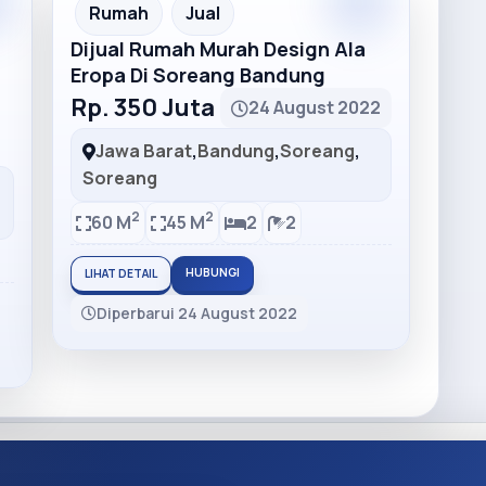
Rumah
Jual
Dijual Rumah Murah Design Ala
Eropa Di Soreang Bandung
Rp. 350 Juta
24 August 2022
Jawa Barat
,
Bandung
,
Soreang
,
Soreang
2
2
60 M
45 M
2
2
HUBUNGI
LIHAT DETAIL
Diperbarui 24 August 2022