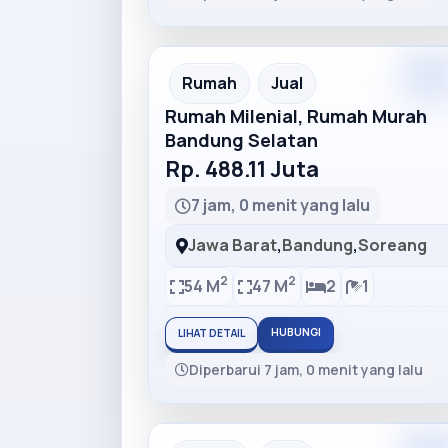
Premiu
Recommended
Rumah
Jual
Rumah Milenial, Rumah Murah
Bandung Selatan
Rp. 488.11 Juta
7 jam, 0 menit yang lalu
Jawa Barat
,
Bandung
,
Soreang
2
2
54 M
47 M
2
1
HUBUNGI
LIHAT DETAIL
Diperbarui 7 jam, 0 menit yang lalu