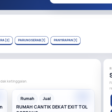
A [2]
PARUNGSERAB [1]
PANYIRAPAN [1]
R
tidak ketinggalan.
F
r
Premium
Recommended
Rumah
Jual
an
RUMAH CANTIK DEKAT EXIT TOL