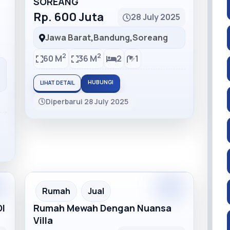
SOREANG
Rp. 600 Juta
28 July 2025
Jawa Barat
,
Bandung
,
Soreang
2
2
60 M
36 M
2
1
HUBUNGI
LIHAT DETAIL
Diperbarui 28 July 2025
m
Premium
Recommended
Rumah
Jual
I
Rumah Mewah Dengan Nuansa
Villa